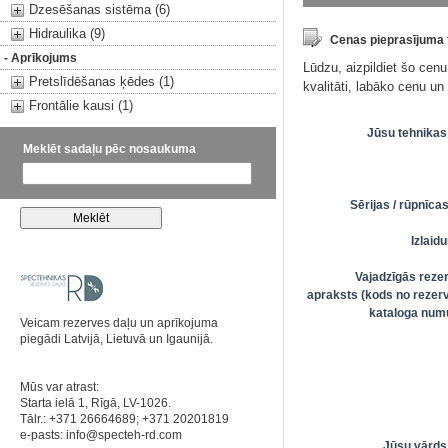
Dzesēšanas sistēma (6)
Hidraulika (9)
Cenas pieprasījuma
- Aprīkojums
Lūdzu, aizpildiet šo cen
Pretslīdēšanas ķēdes (1)
kvalitāti, labāko cenu u
Frontālie kausi (1)
Jūsu tehnikas
Meklēt sadaļu pēc nosaukuma
Sērijas / rūpnīc
Izlai
Vajadzīgās reze
apraksts (kods no rezerv
kataloga numu
Veicam rezerves daļu un aprīkojuma
piegādi Latvijā, Lietuvā un Igaunijā.
Mūs var atrast:
Starta ielā 1, Rīgā, LV-1026.
Tālr.: +371 26664689; +371 20201819
e-pasts:
info@specteh-rd.com
Jūsu vārds