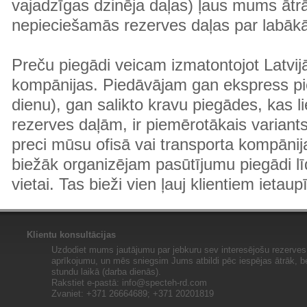
vajadzīgas dzinēja daļas) ļaus mums ātr
nepieciešamās rezerves daļas par labā
Preču piegādi veicam izmatontojot Latvij
kompānijas. Piedāvājam gan ekspress pi
dienu), gan salikto kravu piegādes, kas
rezerves daļām, ir piemērotākais variants
preci mūsu ofisā vai transporta kompānija
biežāk organizējam pasūtījumu piegādi lī
vietai. Tas bieži vien ļauj klientiem ietaup
Klientu konsultācijas
Uzdodiet mums jautājumu par jebkuru sev interesējošu rezerves 
aprīkojumu, un mēs sniegsim Jums atbildi pēc iespējas ātrāk, b
stundu laikā (darba dienās).
Rakstiet e-pastā:
info@specteh-rd.com
Zvaniet: +371 26664689; +371 20201819