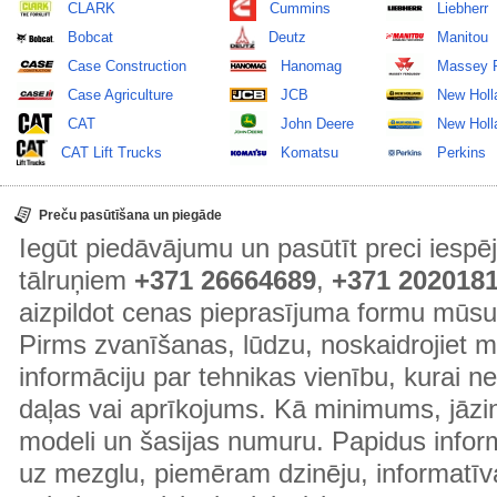
CLARK
Cummins
Liebherr
Bobcat
Deutz
Manitou
Case Construction
Hanomag
Massey 
Case Agriculture
JCB
New Holl
CAT
John Deere
New Holla
CAT Lift Trucks
Komatsu
Perkins
Preču pasūtīšana un piegāde
Iegūt piedāvājumu un pasūtīt preci ies
tālruņiem
+371 26664689
,
+371 202018
aizpildot cenas pieprasījuma formu mūsu
Pirms zvanīšanas, lūdzu, noskaidrojiet 
informāciju par tehnikas vienību, kurai 
daļas vai aprīkojums. Kā minimums, jāzin
modeli un šasijas numuru. Papidus informā
uz mezglu, piemēram dzinēju, informatīv