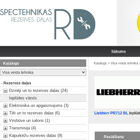
Sākums
Katalogs
Katalogs
>
Visa veida tehnika
- Rezerves daļas
Dzinēji un to rezerves daļas (24)
Ieplūdes vārsts
Elektronika un apgaismojums (3)
Tilti un to rezerves daļas (6)
Liebherr PR712 BL
Ieplūd
Virsbūve un salons (1)
Transmisija (4)
Kāpurķēžu rezerves daļas (9)
Pasūtīšana