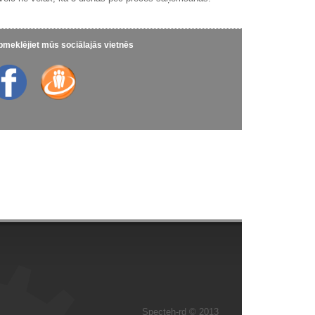
meklējiet mūs sociālajās vietnēs
Specteh-rd © 2013