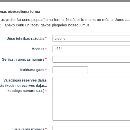
nas pieprasījuma forma
 aizpildiet šo cenu pieprasījuma formu. Nosūtiet to mums un mēs ar Jums saz
āti, labāko cenu un izdevīgākos piegādes nosacījumus.
Jūsu tehnikas ražotājs
*
Modelis
*
Sērijas / rūpnīcas numurs
*
Izlaiduma gads
*
Vajadzīgās rezerves daļas
ts (kods no rezerves daļas.,
kataloga numurs u.t.t.)
*
Jūsu vārds uzvārds
*