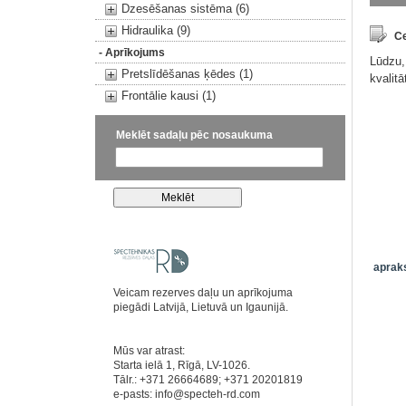
Dzesēšanas sistēma (6)
Hidraulika (9)
Ce
- Aprīkojums
Lūdzu,
Pretslīdēšanas ķēdes (1)
kvalit
Frontālie kausi (1)
Meklēt sadaļu pēc nosaukuma
apraks
Veicam rezerves daļu un aprīkojuma
piegādi Latvijā, Lietuvā un Igaunijā.
Mūs var atrast:
Starta ielā 1, Rīgā, LV-1026.
Tālr.: +371 26664689; +371 20201819
e-pasts:
info@specteh-rd.com