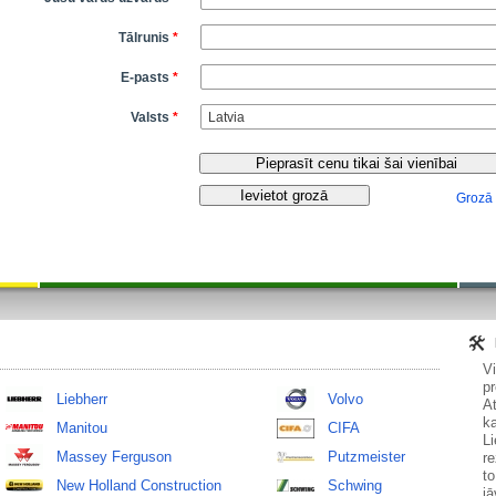
Tālrunis
*
E-pasts
*
Valsts
*
Grozā
V
pr
Liebherr
Volvo
At
ka
Manitou
CIFA
Li
Massey Ferguson
Putzmeister
re
to
New Holland Construction
Schwing
jā