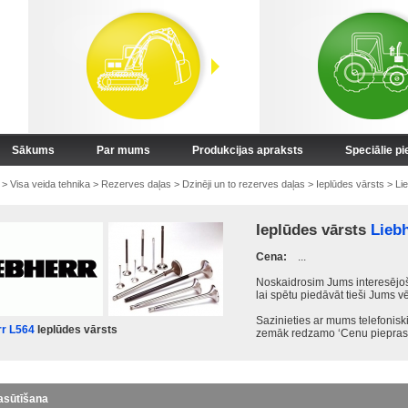
Sākums
Par mums
Produkcijas apraksts
Speciālie p
>
Visa veida tehnika
>
Rezerves daļas
>
Dzinēji un to rezerves daļas
>
Ieplūdes vārsts
>
Li
Ieplūdes vārsts
Lieb
Cena:
...
Noskaidrosim Jums interesējoš
lai spētu piedāvāt tieši Jums v
Sazinieties ar mums telefonis
rr L564
Ieplūdes vārsts
zemāk redzamo ‘Cenu pieprasī
asūtīšana