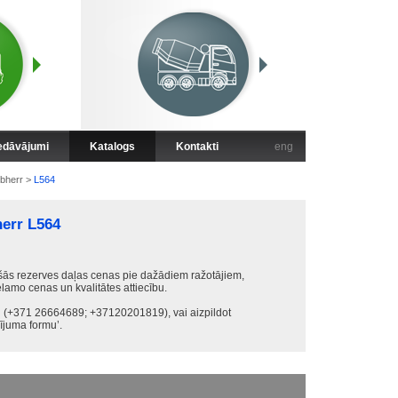
iedāvājumi
Katalogs
Kontakti
eng
ebherr
>
L564
herr L564
ās rezerves daļas cenas pie dažādiem ražotājiem,
ēlamo cenas un kvalitātes attiecību.
ki (+371 26664689; +37120201819), vai aizpildot
juma formu’.