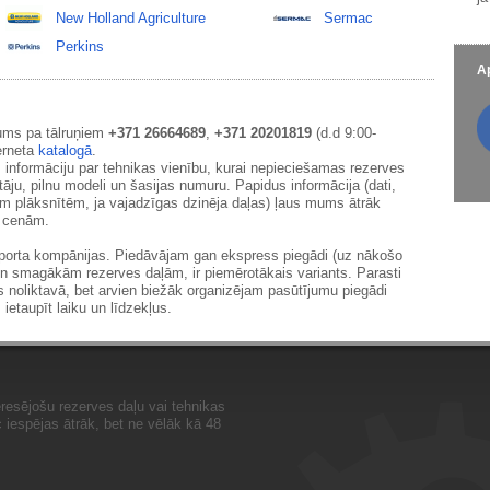
New Holland Agriculture
Sermac
Perkins
Ap
ums pa tālruņiem
+371 26664689
,
+371 20201819
(d.d 9:00-
erneta
katalogā
.
 informāciju par tehnikas vienību, kurai nepieciešamas rezerves
āju, pilnu modeli un šasijas numuru. Papidus informācija (dati,
ām plāksnītēm, ja vajadzīgas dzinēja daļas) ļaus mums ātrāk
m cenām.
sporta kompānijas. Piedāvājam gan ekspress piegādi (uz nākošo
un smagākām rezerves daļām, ir piemērotākais variants. Parasti
s noliktavā, bet arvien biežāk organizējam pasūtījumu piegādi
 ietaupīt laiku un līdzekļus.
resējošu rezerves daļu vai tehnikas
iespējas ātrāk, bet ne vēlāk kā 48