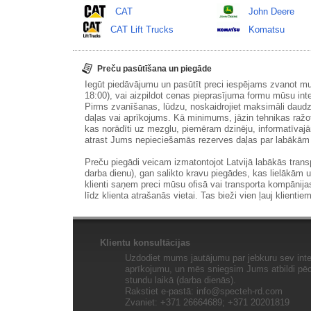
CAT
John Deere
CAT Lift Trucks
Komatsu
Preču pasūtīšana un piegāde
Iegūt piedāvājumu un pasūtīt preci iespējams zvanot m
18:00), vai aizpildot cenas pieprasījuma formu mūsu int
Pirms zvanīšanas, lūdzu, noskaidrojiet maksimāli daudz
daļas vai aprīkojums. Kā minimums, jāzin tehnikas ražot
kas norādīti uz mezglu, piemēram dzinēju, informatīvaj
atrast Jums nepieciešamās rezerves daļas par labākā
Preču piegādi veicam izmatontojot Latvijā labākās tran
darba dienu), gan salikto kravu piegādes, kas lielākām 
klienti saņem preci mūsu ofisā vai transporta kompānija
līdz klienta atrašanās vietai. Tas bieži vien ļauj klientiem
Klientu konsultācijas
Uzdodiet mums jautājumu par jebkuru sev inte
aprīkojumu, un mēs sniegsim Jums atbildi pēc 
stundu laikā (darba dienās).
Rakstiet e-pastā:
info@specteh-rd.com
Zvaniet: +371 26664689; +371 20201819