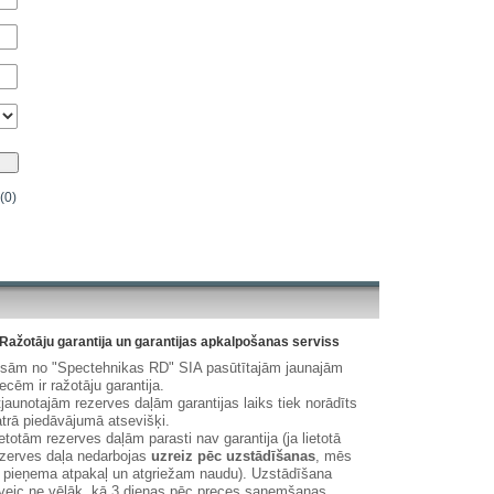
(0)
Ražotāju garantija un garantijas apkalpošanas serviss
isām no "Spectehnikas RD" SIA pasūtītajām jaunajām
ecēm ir ražotāju garantija.
jaunotajām rezerves daļām garantijas laiks tiek norādīts
trā piedāvājumā atsevišķi.
etotām rezerves daļām parasti nav garantija (ja lietotā
zerves daļa nedarbojas
uzreiz pēc uzstādīšanas
, mēs
 pieņema atpakaļ un atgriežam naudu). Uzstādīšana
veic ne vēlāk, kā 3 dienas pēc preces saņemšanas.