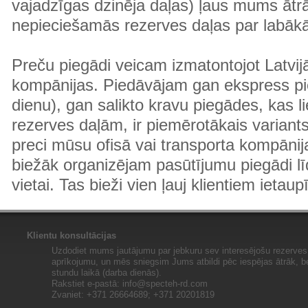
vajadzīgas dzinēja daļas) ļaus mums ātr
nepieciešamās rezerves daļas par labā
Preču piegādi veicam izmatontojot Latvij
kompānijas. Piedāvājam gan ekspress pi
dienu), gan salikto kravu piegādes, kas
rezerves daļām, ir piemērotākais variants
preci mūsu ofisā vai transporta kompānija
biežāk organizējam pasūtījumu piegādi lī
vietai. Tas bieži vien ļauj klientiem ietaup
Klientu konsultācijas
Uzdodiet mums jautājumu par jebkuru sev interesējošu rezerves 
aprīkojumu, un mēs sniegsim Jums atbildi pēc iespējas ātrāk, b
stundu laikā (darba dienās).
Rakstiet e-pastā:
info@specteh-rd.com
Zvaniet: +371 26664689; +371 20201819