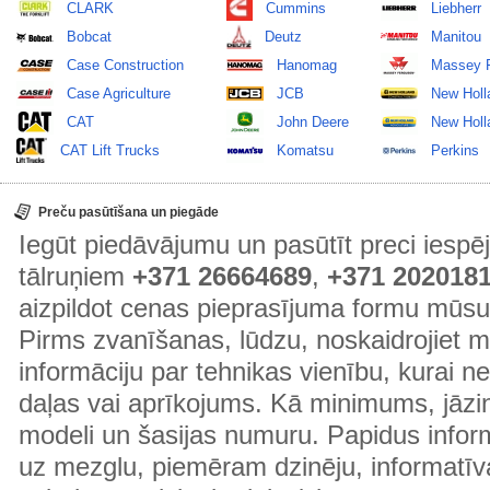
CLARK
Cummins
Liebherr
Bobcat
Deutz
Manitou
Case Construction
Hanomag
Massey 
Case Agriculture
JCB
New Holl
CAT
John Deere
New Holla
CAT Lift Trucks
Komatsu
Perkins
Preču pasūtīšana un piegāde
Iegūt piedāvājumu un pasūtīt preci ies
tālruņiem
+371 26664689
,
+371 202018
aizpildot cenas pieprasījuma formu mūsu
Pirms zvanīšanas, lūdzu, noskaidrojiet 
informāciju par tehnikas vienību, kurai 
daļas vai aprīkojums. Kā minimums, jāzin
modeli un šasijas numuru. Papidus informā
uz mezglu, piemēram dzinēju, informatīv