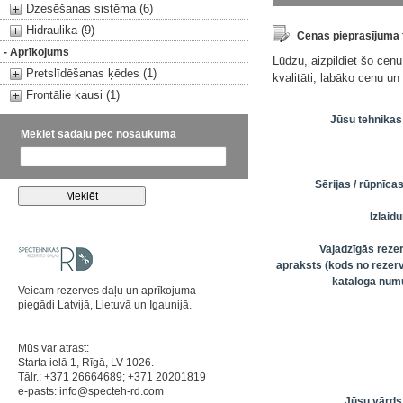
Dzesēšanas sistēma (6)
Hidraulika (9)
Cenas pieprasījuma
- Aprīkojums
Lūdzu, aizpildiet šo cen
Pretslīdēšanas ķēdes (1)
kvalitāti, labāko cenu u
Frontālie kausi (1)
Jūsu tehnikas
Meklēt sadaļu pēc nosaukuma
Sērijas / rūpnīc
Izlai
Vajadzīgās reze
apraksts (kods no rezerv
kataloga numu
Veicam rezerves daļu un aprīkojuma
piegādi Latvijā, Lietuvā un Igaunijā.
Mūs var atrast:
Starta ielā 1, Rīgā, LV-1026.
Tālr.: +371 26664689; +371 20201819
e-pasts:
info@specteh-rd.com
Jūsu vārds