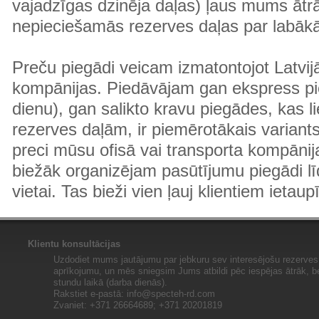
vajadzīgas dzinēja daļas) ļaus mums ātr
nepieciešamās rezerves daļas par labā
Preču piegādi veicam izmatontojot Latvij
kompānijas. Piedāvājam gan ekspress pi
dienu), gan salikto kravu piegādes, kas
rezerves daļām, ir piemērotākais variants
preci mūsu ofisā vai transporta kompānija
biežāk organizējam pasūtījumu piegādi lī
vietai. Tas bieži vien ļauj klientiem ietaup
Klientu konsultācijas
Uzdodiet mums jautājumu par jebkuru sev interesējošu rezerves 
aprīkojumu, un mēs sniegsim Jums atbildi pēc iespējas ātrāk, b
stundu laikā (darba dienās).
Rakstiet e-pastā:
info@specteh-rd.com
Zvaniet: +371 26664689; +371 20201819