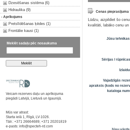
Dzesēšanas sistēma (6)
Hidraulika (9)
Cenas pieprasījuma
- Aprīkojums
Lūdzu, aizpildiet šo cen
Pretslīdēšanas ķēdes (1)
kvalitāti, labāko cenu u
Frontālie kausi (1)
Jūsu tehnikas
Meklēt sadaļu pēc nosaukuma
Sērijas / rūpnīc
Izlai
Vajadzīgās reze
apraksts (kods no rezerv
kataloga numu
Veicam rezerves daļu un aprīkojuma
piegādi Latvijā, Lietuvā un Igaunijā.
Mūs var atrast:
Starta ielā 1, Rīgā, LV-1026.
Tālr.: +371 26664689; +371 20201819
e-pasts:
info@specteh-rd.com
Jūsu vārds