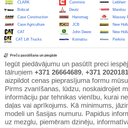
CLARK
Cummins
Liebherr
Bobcat
Deutz
Manitou
Case Construction
Hanomag
Massey 
Case Agriculture
JCB
New Holl
CAT
John Deere
New Holla
CAT Lift Trucks
Komatsu
Perkins
Preču pasūtīšana un piegāde
Iegūt piedāvājumu un pasūtīt preci ies
tālruņiem
+371 26664689
,
+371 202018
aizpildot cenas pieprasījuma formu mūsu
Pirms zvanīšanas, lūdzu, noskaidrojiet 
informāciju par tehnikas vienību, kurai 
daļas vai aprīkojums. Kā minimums, jāzin
modeli un šasijas numuru. Papidus informā
uz mezglu, piemēram dzinēju, informatīv