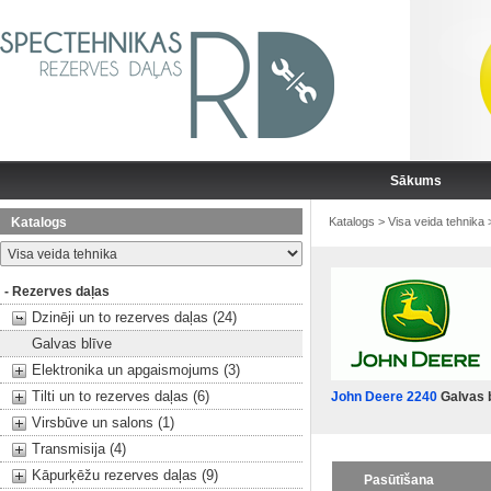
Sākums
Katalogs
Katalogs
>
Visa veida tehnika
- Rezerves daļas
Dzinēji un to rezerves daļas (24)
Galvas blīve
Elektronika un apgaismojums (3)
Tilti un to rezerves daļas (6)
John Deere 2240
Galvas b
Virsbūve un salons (1)
Transmisija (4)
Kāpurķēžu rezerves daļas (9)
Pasūtīšana