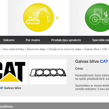
Sākums
Par mums
Produkcijas apraksts
Speciālie p
>
Visa veida tehnika
>
Rezerves daļas
>
Dzinēji un to rezerves daļas
>
Galvas blīve
>
CAT
Galvas blīve
CAT 
Cena:
...
Noskaidrosim Jums intere
lai spētu piedāvāt tieši J
Sazinieties ar mums tele
4F
Galvas blīve
zemāk redzamo ‘Cenu pie
asūtīšana