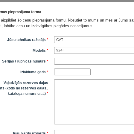
nas pieprasījuma forma
 aizpildiet šo cenu pieprasījuma formu. Nosūtiet to mums un mēs ar Jums saz
āti, labāko cenu un izdevīgākos piegādes nosacījumus.
Jūsu tehnikas ražotājs
*
Modelis
*
Sērijas / rūpnīcas numurs
*
Izlaiduma gads
*
Vajadzīgās rezerves daļas
ts (kods no rezerves daļas.,
kataloga numurs u.t.t.)
*
Jūsu vārds uzvārds
*