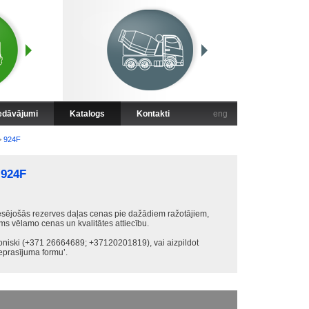
iedāvājumi
Katalogs
Kontakti
eng
>
924F
924F
sējošās rezerves daļas cenas pie dažādiem ražotājiem,
ums vēlamo cenas un kvalitātes attiecību.
foniski (+371 26664689; +37120201819), vai aizpildot
prasījuma formu’.