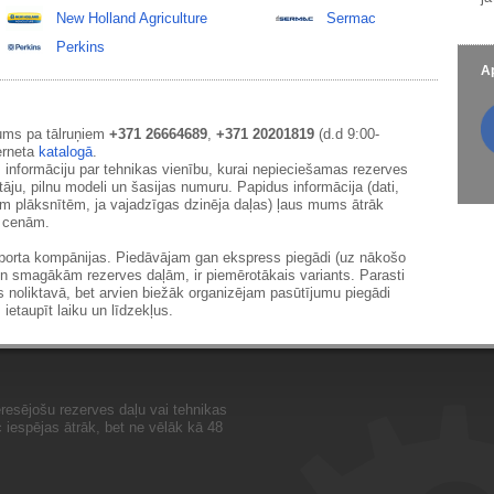
New Holland Agriculture
Sermac
Perkins
Ap
ums pa tālruņiem
+371 26664689
,
+371 20201819
(d.d 9:00-
erneta
katalogā
.
 informāciju par tehnikas vienību, kurai nepieciešamas rezerves
āju, pilnu modeli un šasijas numuru. Papidus informācija (dati,
ām plāksnītēm, ja vajadzīgas dzinēja daļas) ļaus mums ātrāk
m cenām.
sporta kompānijas. Piedāvājam gan ekspress piegādi (uz nākošo
un smagākām rezerves daļām, ir piemērotākais variants. Parasti
s noliktavā, bet arvien biežāk organizējam pasūtījumu piegādi
 ietaupīt laiku un līdzekļus.
resējošu rezerves daļu vai tehnikas
iespējas ātrāk, bet ne vēlāk kā 48