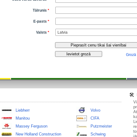
Tālrunis
*
E-pasts
*
Valsts
*
Grozā
V
pr
Liebherr
Volvo
At
ka
Manitou
CIFA
Li
Massey Ferguson
Putzmeister
re
to
New Holland Construction
Schwing
jā