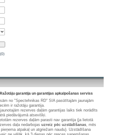
(0)
Ražotāju garantija un garantijas apkalpošanas serviss
isām no "Spectehnikas RD" SIA pasūtītajām jaunajām
ecēm ir ražotāju garantija.
jaunotajām rezerves daļām garantijas laiks tiek norādīts
trā piedāvājumā atsevišķi.
etotām rezerves daļām parasti nav garantija (ja lietotā
zerves daļa nedarbojas
uzreiz pēc uzstādīšanas
, mēs
 pieņema atpakaļ un atgriežam naudu). Uzstādīšana
veic ne vēlāk, kā 3 dienas pēc preces saņemšanas.