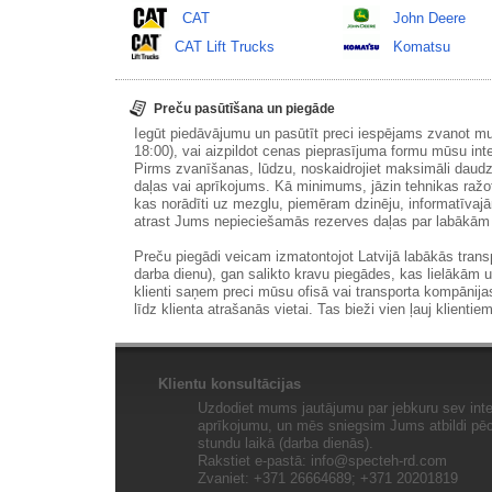
CAT
John Deere
CAT Lift Trucks
Komatsu
Preču pasūtīšana un piegāde
Iegūt piedāvājumu un pasūtīt preci iespējams zvanot m
18:00), vai aizpildot cenas pieprasījuma formu mūsu int
Pirms zvanīšanas, lūdzu, noskaidrojiet maksimāli daudz
daļas vai aprīkojums. Kā minimums, jāzin tehnikas ražot
kas norādīti uz mezglu, piemēram dzinēju, informatīvaj
atrast Jums nepieciešamās rezerves daļas par labākā
Preču piegādi veicam izmatontojot Latvijā labākās tran
darba dienu), gan salikto kravu piegādes, kas lielākām 
klienti saņem preci mūsu ofisā vai transporta kompānija
līdz klienta atrašanās vietai. Tas bieži vien ļauj klientiem
Klientu konsultācijas
Uzdodiet mums jautājumu par jebkuru sev inte
aprīkojumu, un mēs sniegsim Jums atbildi pēc 
stundu laikā (darba dienās).
Rakstiet e-pastā:
info@specteh-rd.com
Zvaniet: +371 26664689; +371 20201819