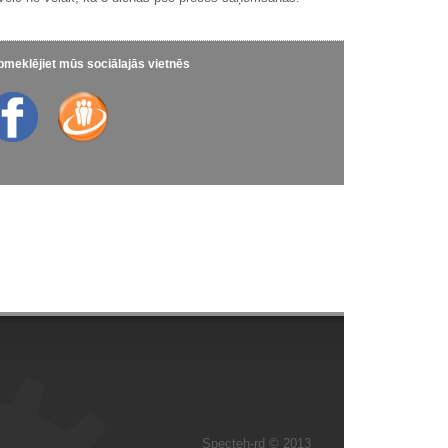
meklējiet mūs sociālajās vietnēs
Specteh-rd © 2013