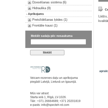
Dzesēšanas sistēma (6)
Hidraulika (9)
Ce
- Aprīkojums
Lūdzu,
Pretslīdēšanas ķēdes (1)
kvalit
Frontālie kausi (1)
Meklēt sadaļu pēc nosaukuma
apraks
Veicam rezerves daļu un aprīkojuma
piegādi Latvijā, Lietuvā un Igaunijā.
Mūs var atrast:
Starta ielā 1, Rīgā, LV-1026.
Tālr.: +371 26664689; +371 20201819
e-pasts:
info@specteh-rd.com