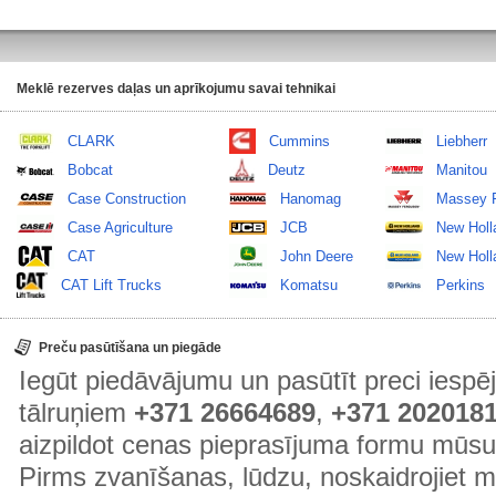
Meklē rezerves daļas un aprīkojumu savai tehnikai
CLARK
Cummins
Liebherr
Bobcat
Deutz
Manitou
Case Construction
Hanomag
Massey 
Case Agriculture
JCB
New Holl
CAT
John Deere
New Holla
CAT Lift Trucks
Komatsu
Perkins
Preču pasūtīšana un piegāde
Iegūt piedāvājumu un pasūtīt preci ies
tālruņiem
+371 26664689
,
+371 202018
aizpildot cenas pieprasījuma formu mūsu
Pirms zvanīšanas, lūdzu, noskaidrojiet 