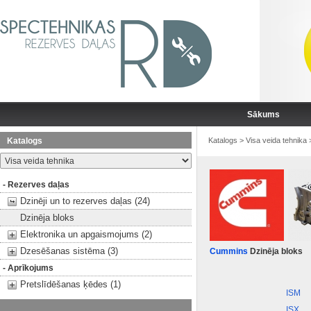
Sākums
Katalogs
Katalogs
>
Visa veida tehnika
- Rezerves daļas
Dzinēji un to rezerves daļas (24)
Dzinēja bloks
Elektronika un apgaismojums (2)
Dzesēšanas sistēma (3)
Cummins
Dzinēja bloks
- Aprīkojums
Pretslīdēšanas ķēdes (1)
ISM
ISX