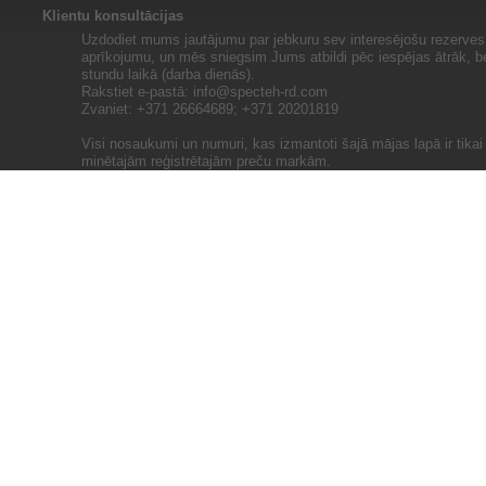
Klientu konsultācijas
Uzdodiet mums jautājumu par jebkuru sev interesējošu rezerves 
aprīkojumu, un mēs sniegsim Jums atbildi pēc iespējas ātrāk, b
stundu laikā (darba dienās).
Rakstiet e-pastā:
info@specteh-rd.com
Zvaniet: +371 26664689; +371 20201819
Visi nosaukumi un numuri, kas izmantoti šajā mājas lapā ir tika
minētajām reģistrētajām preču markām.