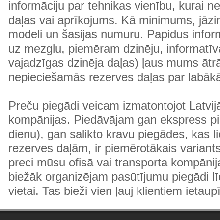
informāciju par tehnikas vienību, kurai 
daļas vai aprīkojums. Kā minimums, jāzin
modeli un šasijas numuru. Papidus informā
uz mezglu, piemēram dzinēju, informatīv
vajadzīgas dzinēja daļas) ļaus mums ātr
nepieciešamās rezerves daļas par labā
Preču piegādi veicam izmatontojot Latvij
kompānijas. Piedāvājam gan ekspress pi
dienu), gan salikto kravu piegādes, kas
rezerves daļām, ir piemērotākais variants
preci mūsu ofisā vai transporta kompānija
biežāk organizējam pasūtījumu piegādi lī
vietai. Tas bieži vien ļauj klientiem ietaup