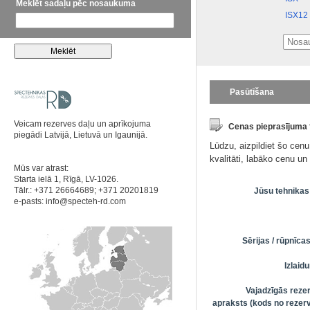
Meklēt sadaļu pēc nosaukuma
ISX12
Pasūtīšana
Veicam rezerves daļu un aprīkojuma
Cenas pieprasījuma
piegādi Latvijā, Lietuvā un Igaunijā.
Lūdzu, aizpildiet šo cen
kvalitāti, labāko cenu u
Mūs var atrast:
Starta ielā 1, Rīgā, LV-1026.
Tālr.: +371 26664689; +371 20201819
Jūsu tehnikas
e-pasts:
info@specteh-rd.com
Sērijas / rūpnīc
Izlai
Vajadzīgās reze
apraksts (kods no rezerv