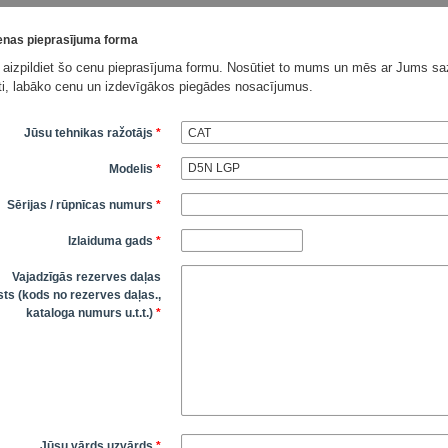
nas pieprasījuma forma
 aizpildiet šo cenu pieprasījuma formu. Nosūtiet to mums un mēs ar Jums saz
āti, labāko cenu un izdevīgākos piegādes nosacījumus.
Jūsu tehnikas ražotājs
*
Modelis
*
Sērijas / rūpnīcas numurs
*
Izlaiduma gads
*
Vajadzīgās rezerves daļas
ts (kods no rezerves daļas.,
kataloga numurs u.t.t.)
*
Jūsu vārds uzvārds
*