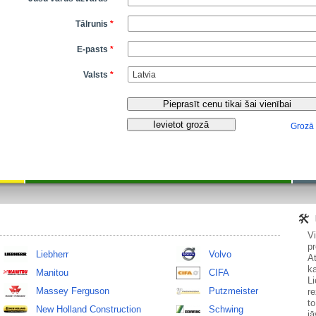
Tālrunis
*
E-pasts
*
Valsts
*
Grozā
V
pr
Liebherr
Volvo
At
ka
Manitou
CIFA
Li
Massey Ferguson
Putzmeister
re
to
New Holland Construction
Schwing
jā