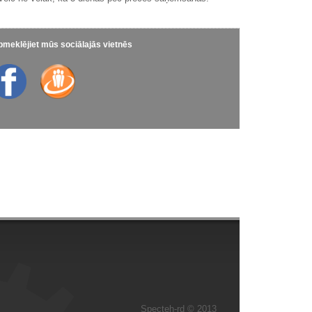
meklējiet mūs sociālajās vietnēs
Specteh-rd © 2013