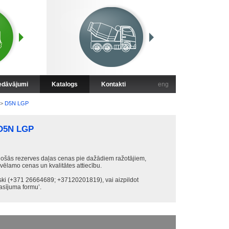
iedāvājumi
Katalogs
Kontakti
eng
>
D5N LGP
D5N LGP
ošās rezerves daļas cenas pie dažādiem ražotājiem,
 vēlamo cenas un kvalitātes attiecību.
iski (+371 26664689; +37120201819), vai aizpildot
sījuma formu’.