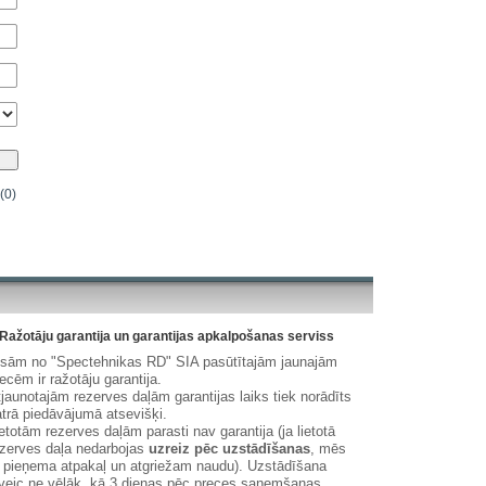
(0)
Ražotāju garantija un garantijas apkalpošanas serviss
isām no "Spectehnikas RD" SIA pasūtītajām jaunajām
ecēm ir ražotāju garantija.
jaunotajām rezerves daļām garantijas laiks tiek norādīts
trā piedāvājumā atsevišķi.
etotām rezerves daļām parasti nav garantija (ja lietotā
zerves daļa nedarbojas
uzreiz pēc uzstādīšanas
, mēs
 pieņema atpakaļ un atgriežam naudu). Uzstādīšana
veic ne vēlāk, kā 3 dienas pēc preces saņemšanas.