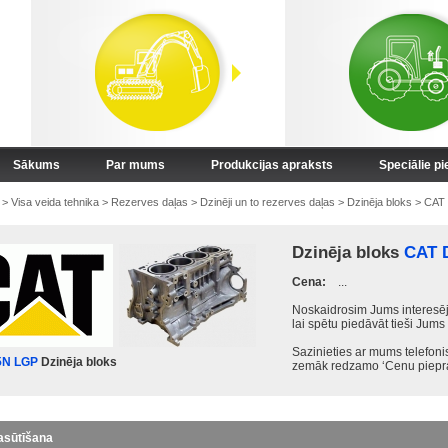
Sākums
Par mums
Produkcijas apraksts
Speciālie p
>
Visa veida tehnika
>
Rezerves daļas
>
Dzinēji un to rezerves daļas
>
Dzinēja bloks
>
CAT
Dzinēja bloks
CAT 
Cena:
...
Noskaidrosim Jums interesēj
lai spētu piedāvāt tieši Jums
Sazinieties ar mums telefon
5N LGP
Dzinēja bloks
zemāk redzamo ‘Cenu piepra
asūtīšana