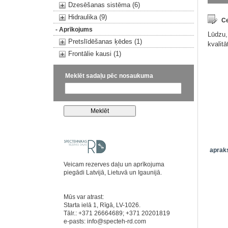
Dzesēšanas sistēma (6)
Hidraulika (9)
Ce
- Aprīkojums
Lūdzu,
Pretslīdēšanas ķēdes (1)
kvalit
Frontālie kausi (1)
Meklēt sadaļu pēc nosaukuma
apraks
Veicam rezerves daļu un aprīkojuma
piegādi Latvijā, Lietuvā un Igaunijā.
Mūs var atrast:
Starta ielā 1, Rīgā, LV-1026.
Tālr.: +371 26664689; +371 20201819
e-pasts:
info@specteh-rd.com