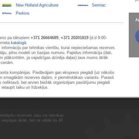
New Holland Agriculture
Sermac
Perkins
Ap
ums pa tālruņiem
+371 26664689
,
+371 20201819
(d.d 9:00-
erneta
katalogā
.
 informāciju par tehnikas vienību, kurai nepieciešamas rezerves
āju, pilnu modeli un šasijas numuru. Papidus informācija (dati,
ām plāksnītēm, ja vajadzīgas dzinēja daļas) ļaus mums ātrāk
m cenām.
sporta kompānijas. Piedāvājam gan ekspress piegādi (uz nākošo
un smagākām rezerves daļām, ir piemērotākais variants. Parasti
s noliktavā, bet arvien biežāk organizējam pasūtījumu piegādi
 ietaupīt laiku un līdzekļus.
resējošu rezerves daļu vai tehnikas
iespējas ātrāk, bet ne vēlāk kā 48