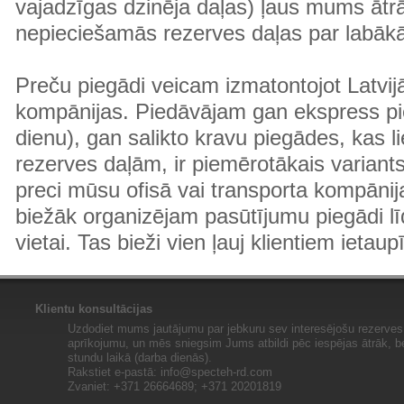
vajadzīgas dzinēja daļas) ļaus mums ātr
nepieciešamās rezerves daļas par labā
Preču piegādi veicam izmatontojot Latvij
kompānijas. Piedāvājam gan ekspress pi
dienu), gan salikto kravu piegādes, kas
rezerves daļām, ir piemērotākais variants
preci mūsu ofisā vai transporta kompānija
biežāk organizējam pasūtījumu piegādi lī
vietai. Tas bieži vien ļauj klientiem ietaup
Klientu konsultācijas
Uzdodiet mums jautājumu par jebkuru sev interesējošu rezerves 
aprīkojumu, un mēs sniegsim Jums atbildi pēc iespējas ātrāk, b
stundu laikā (darba dienās).
Rakstiet e-pastā:
info@specteh-rd.com
Zvaniet: +371 26664689; +371 20201819