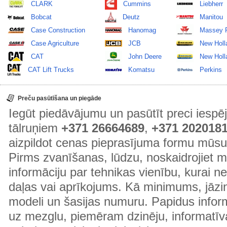
CLARK
Cummins
Liebherr
Bobcat
Deutz
Manitou
Case Construction
Hanomag
Massey 
Case Agriculture
JCB
New Holl
CAT
John Deere
New Holla
CAT Lift Trucks
Komatsu
Perkins
Preču pasūtīšana un piegāde
Iegūt piedāvājumu un pasūtīt preci ies
tālruņiem
+371 26664689
,
+371 202018
aizpildot cenas pieprasījuma formu mūsu
Pirms zvanīšanas, lūdzu, noskaidrojiet 
informāciju par tehnikas vienību, kurai 
daļas vai aprīkojums. Kā minimums, jāzin
modeli un šasijas numuru. Papidus informā
uz mezglu, piemēram dzinēju, informatīv