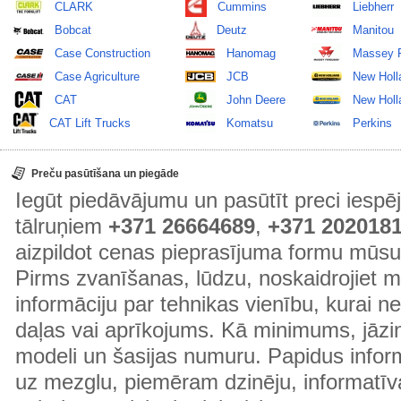
CLARK
Cummins
Liebherr
Bobcat
Deutz
Manitou
Case Construction
Hanomag
Massey 
Case Agriculture
JCB
New Holl
CAT
John Deere
New Holla
CAT Lift Trucks
Komatsu
Perkins
Preču pasūtīšana un piegāde
Iegūt piedāvājumu un pasūtīt preci ies
tālruņiem
+371 26664689
,
+371 202018
aizpildot cenas pieprasījuma formu mūsu
Pirms zvanīšanas, lūdzu, noskaidrojiet 
informāciju par tehnikas vienību, kurai 
daļas vai aprīkojums. Kā minimums, jāzin
modeli un šasijas numuru. Papidus informā
uz mezglu, piemēram dzinēju, informatīv