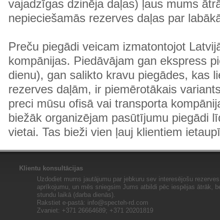
vajadzīgas dzinēja daļas) ļaus mums ātr
nepieciešamās rezerves daļas par labā
Preču piegādi veicam izmatontojot Latvij
kompānijas. Piedāvājam gan ekspress pi
dienu), gan salikto kravu piegādes, kas
rezerves daļām, ir piemērotākais variants
preci mūsu ofisā vai transporta kompānija
biežāk organizējam pasūtījumu piegādi lī
vietai. Tas bieži vien ļauj klientiem ietaup
Klientu konsultācijas
Uzdodiet mums jautājumu par jebkuru sev interesējošu rezerves 
aprīkojumu, un mēs sniegsim Jums atbildi pēc iespējas ātrāk, b
stundu laikā (darba dienās).
Rakstiet e-pastā:
info@specteh-rd.com
Zvaniet: +371 26664689; +371 20201819