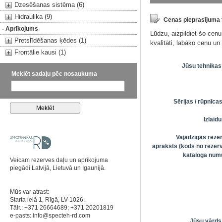
Dzesēšanas sistēma (6)
Hidraulika (9)
Cenas pieprasījuma
- Aprīkojums
Lūdzu, aizpildiet šo cen
Pretslīdēšanas ķēdes (1)
kvalitāti, labāko cenu u
Frontālie kausi (1)
Jūsu tehnikas
Meklēt sadaļu pēc nosaukuma
Sērijas / rūpnīc
Izlai
Vajadzīgās reze
apraksts (kods no rezerv
kataloga numu
Veicam rezerves daļu un aprīkojuma
piegādi Latvijā, Lietuvā un Igaunijā.
Mūs var atrast:
Starta ielā 1, Rīgā, LV-1026.
Tālr.: +371 26664689; +371 20201819
e-pasts:
info@specteh-rd.com
Jūsu vārds