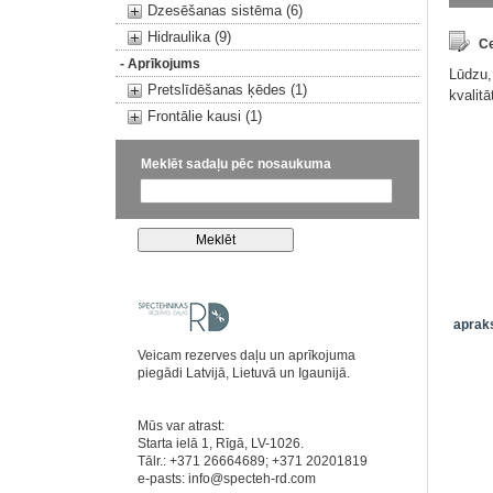
Dzesēšanas sistēma (6)
Hidraulika (9)
Ce
- Aprīkojums
Lūdzu,
Pretslīdēšanas ķēdes (1)
kvalit
Frontālie kausi (1)
Meklēt sadaļu pēc nosaukuma
apraks
Veicam rezerves daļu un aprīkojuma
piegādi Latvijā, Lietuvā un Igaunijā.
Mūs var atrast:
Starta ielā 1, Rīgā, LV-1026.
Tālr.: +371 26664689; +371 20201819
e-pasts:
info@specteh-rd.com