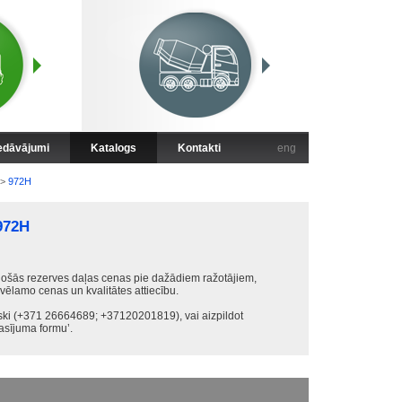
iedāvājumi
Katalogs
Kontakti
eng
>
972H
972H
ošās rezerves daļas cenas pie dažādiem ražotājiem,
 vēlamo cenas un kvalitātes attiecību.
iski (+371 26664689; +37120201819), vai aizpildot
sījuma formu’.