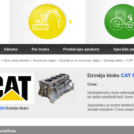
Sākums
Par mums
Produkcijas apraksts
Speciālie p
>
Visa veida tehnika
>
Rezerves daļas
>
Dzinēji un to rezerves daļas
>
Dzinēja bloks
>
CAT
Dzinēja bloks
CAT 
Cena:
...
Noskaidrosim Jums interesēj
lai spētu piedāvāt tieši Jums
Sazinieties ar mums telefon
72H
Dzinēja bloks
zemāk redzamo ‘Cenu piepra
asūtīšana