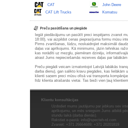
CAT
John Deere
CAT Lift Trucks
Komatsu
Preču pasūtīšana un piegāde
Iegūt piedāvājumu un pasūtīt preci iespējams zvanot m
18:00), vai aizpildot cenas pieprasījuma formu mūsu int
Pirms zvanīšanas, lūdzu, noskaidrojiet maksimāli daudz
daļas vai aprīkojums. Kā minimums, jāzin tehnikas ražot
kas norādīti uz mezglu, piemēram dzinēju, informatīvaj
atrast Jums nepieciešamās rezerves daļas par labākā
Preču piegādi veicam izmatontojot Latvijā labākās tran
darba dienu), gan salikto kravu piegādes, kas lielākām 
klienti saņem preci mūsu ofisā vai transporta kompānija
līdz klienta atrašanās vietai. Tas bieži vien ļauj klientiem
Klientu konsultācijas
Uzdodiet mums jautājumu par jebkuru sev inte
aprīkojumu, un mēs sniegsim Jums atbildi pēc 
stundu laikā (darba dienās).
Rakstiet e-pastā:
info@specteh-rd.com
Zvaniet: +371 26664689; +371 20201819