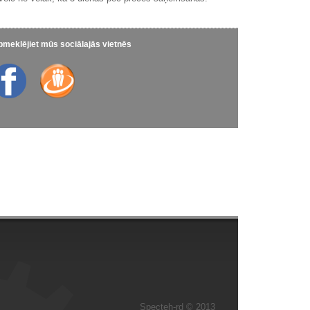
meklējiet mūs sociālajās vietnēs
Specteh-rd © 2013