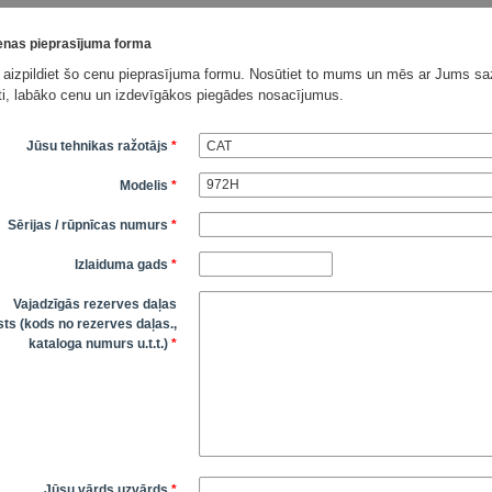
nas pieprasījuma forma
 aizpildiet šo cenu pieprasījuma formu. Nosūtiet to mums un mēs ar Jums saz
āti, labāko cenu un izdevīgākos piegādes nosacījumus.
Jūsu tehnikas ražotājs
*
Modelis
*
Sērijas / rūpnīcas numurs
*
Izlaiduma gads
*
Vajadzīgās rezerves daļas
ts (kods no rezerves daļas.,
kataloga numurs u.t.t.)
*
Jūsu vārds uzvārds
*