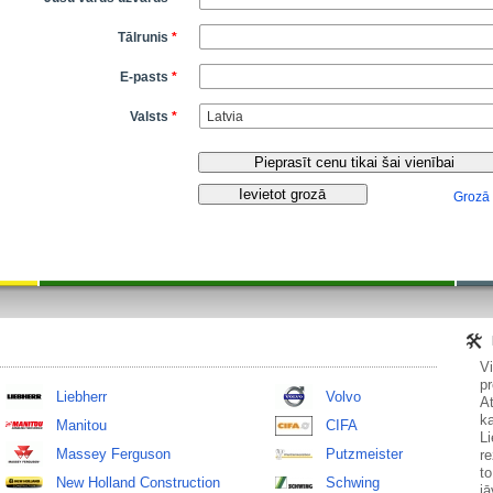
Tālrunis
*
E-pasts
*
Valsts
*
Grozā
V
pr
Liebherr
Volvo
At
ka
Manitou
CIFA
Li
Massey Ferguson
Putzmeister
re
to
New Holland Construction
Schwing
jā