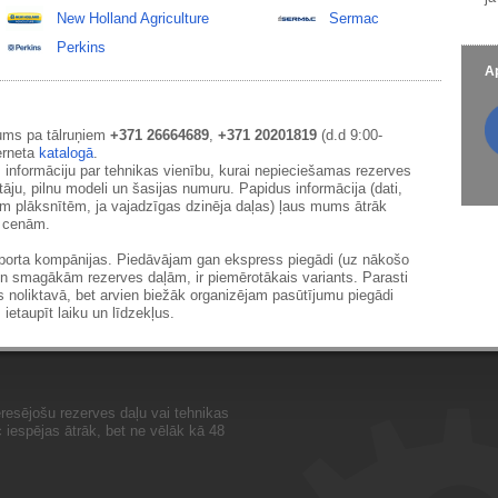
New Holland Agriculture
Sermac
Perkins
Ap
ums pa tālruņiem
+371 26664689
,
+371 20201819
(d.d 9:00-
erneta
katalogā
.
 informāciju par tehnikas vienību, kurai nepieciešamas rezerves
āju, pilnu modeli un šasijas numuru. Papidus informācija (dati,
ām plāksnītēm, ja vajadzīgas dzinēja daļas) ļaus mums ātrāk
m cenām.
sporta kompānijas. Piedāvājam gan ekspress piegādi (uz nākošo
un smagākām rezerves daļām, ir piemērotākais variants. Parasti
s noliktavā, bet arvien biežāk organizējam pasūtījumu piegādi
 ietaupīt laiku un līdzekļus.
resējošu rezerves daļu vai tehnikas
iespējas ātrāk, bet ne vēlāk kā 48