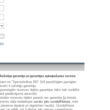
(0)
Ražotāju garantija un garantijas apkalpošanas serviss
isām no "Spectehnikas RD" SIA pasūtītajām jaunajām
ecēm ir ražotāju garantija.
jaunotajām rezerves daļām garantijas laiks tiek norādīts
trā piedāvājumā atsevišķi.
etotām rezerves daļām parasti nav garantija (ja lietotā
zerves daļa nedarbojas
uzreiz pēc uzstādīšanas
, mēs
 pieņema atpakaļ un atgriežam naudu). Uzstādīšana
veic ne vēlāk, kā 3 dienas pēc preces saņemšanas.