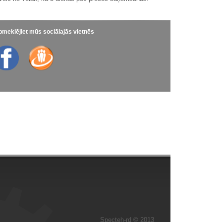
meklējiet mūs sociālajās vietnēs
Specteh-rd © 2013