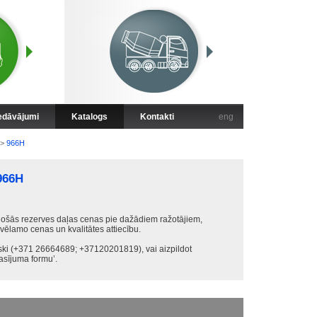
iedāvājumi
Katalogs
Kontakti
eng
>
966H
966H
ošās rezerves daļas cenas pie dažādiem ražotājiem,
 vēlamo cenas un kvalitātes attiecību.
iski (+371 26664689; +37120201819), vai aizpildot
sījuma formu’.