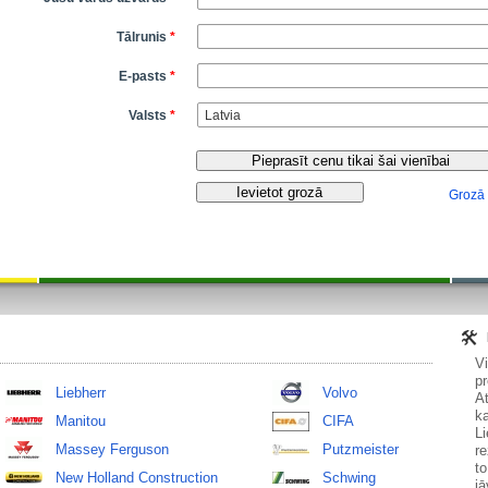
Tālrunis
*
E-pasts
*
Valsts
*
Grozā
V
pr
Liebherr
Volvo
At
ka
Manitou
CIFA
Li
Massey Ferguson
Putzmeister
re
to
New Holland Construction
Schwing
jā