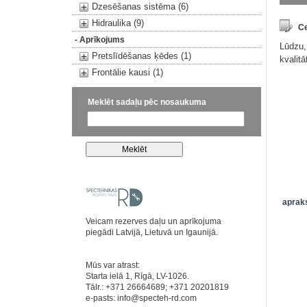
Dzesēšanas sistēma (6)
Hidraulika (9)
Ce
- Aprīkojums
Lūdzu,
Pretslīdēšanas ķēdes (1)
kvalit
Frontālie kausi (1)
Meklēt sadaļu pēc nosaukuma
apraks
Veicam rezerves daļu un aprīkojuma
piegādi Latvijā, Lietuvā un Igaunijā.
Mūs var atrast:
Starta ielā 1, Rīgā, LV-1026.
Tālr.: +371 26664689; +371 20201819
e-pasts:
info@specteh-rd.com