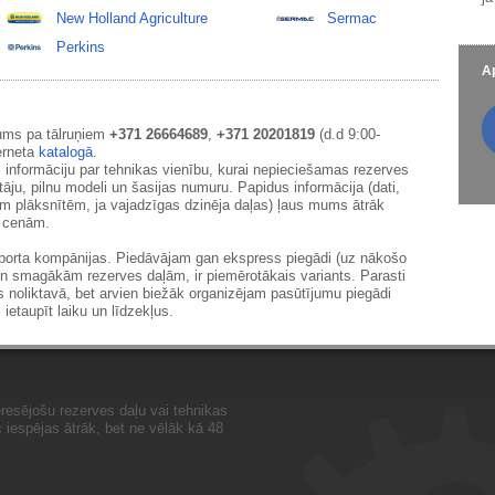
New Holland Agriculture
Sermac
Perkins
Ap
ums pa tālruņiem
+371 26664689
,
+371 20201819
(d.d 9:00-
erneta
katalogā
.
 informāciju par tehnikas vienību, kurai nepieciešamas rezerves
āju, pilnu modeli un šasijas numuru. Papidus informācija (dati,
ām plāksnītēm, ja vajadzīgas dzinēja daļas) ļaus mums ātrāk
m cenām.
sporta kompānijas. Piedāvājam gan ekspress piegādi (uz nākošo
un smagākām rezerves daļām, ir piemērotākais variants. Parasti
s noliktavā, bet arvien biežāk organizējam pasūtījumu piegādi
 ietaupīt laiku un līdzekļus.
resējošu rezerves daļu vai tehnikas
iespējas ātrāk, bet ne vēlāk kā 48