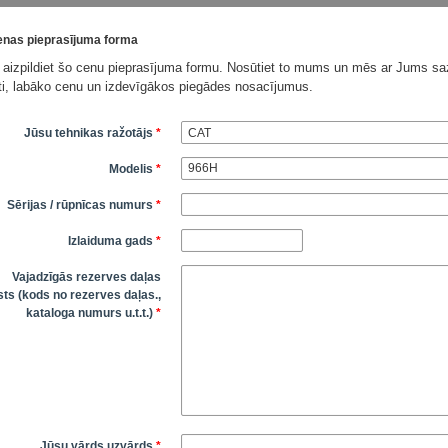
nas pieprasījuma forma
 aizpildiet šo cenu pieprasījuma formu. Nosūtiet to mums un mēs ar Jums saz
āti, labāko cenu un izdevīgākos piegādes nosacījumus.
Jūsu tehnikas ražotājs
*
Modelis
*
Sērijas / rūpnīcas numurs
*
Izlaiduma gads
*
Vajadzīgās rezerves daļas
ts (kods no rezerves daļas.,
kataloga numurs u.t.t.)
*
Jūsu vārds uzvārds
*