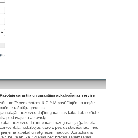
(0)
Ražotāju garantija un garantijas apkalpošanas serviss
isām no "Spectehnikas RD" SIA pasūtītajām jaunajām
ecēm ir ražotāju garantija.
jaunotajām rezerves daļām garantijas laiks tiek norādīts
trā piedāvājumā atsevišķi.
etotām rezerves daļām parasti nav garantija (ja lietotā
zerves daļa nedarbojas
uzreiz pēc uzstādīšanas
, mēs
 pieņema atpakaļ un atgriežam naudu). Uzstādīšana
veic ne vēlāk, kā 3 dienas pēc preces saņemšanas.