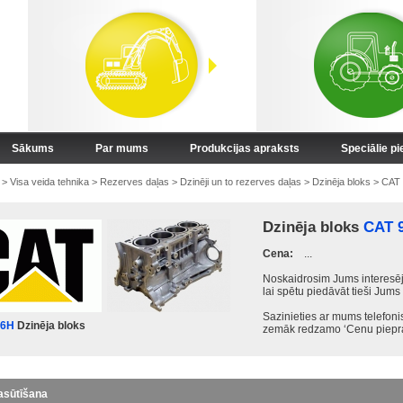
Sākums
Par mums
Produkcijas apraksts
Speciālie p
>
Visa veida tehnika
>
Rezerves daļas
>
Dzinēji un to rezerves daļas
>
Dzinēja bloks
>
CAT
Dzinēja bloks
CAT 
Cena:
...
Noskaidrosim Jums interesēj
lai spētu piedāvāt tieši Jums
Sazinieties ar mums telefon
66H
Dzinēja bloks
zemāk redzamo ‘Cenu piepra
asūtīšana