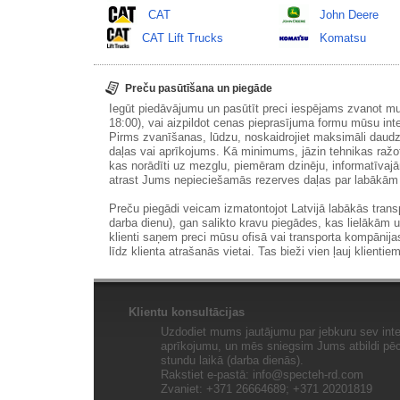
CAT
John Deere
CAT Lift Trucks
Komatsu
Preču pasūtīšana un piegāde
Iegūt piedāvājumu un pasūtīt preci iespējams zvanot m
18:00), vai aizpildot cenas pieprasījuma formu mūsu int
Pirms zvanīšanas, lūdzu, noskaidrojiet maksimāli daudz
daļas vai aprīkojums. Kā minimums, jāzin tehnikas ražot
kas norādīti uz mezglu, piemēram dzinēju, informatīvaj
atrast Jums nepieciešamās rezerves daļas par labākā
Preču piegādi veicam izmatontojot Latvijā labākās tran
darba dienu), gan salikto kravu piegādes, kas lielākām 
klienti saņem preci mūsu ofisā vai transporta kompānija
līdz klienta atrašanās vietai. Tas bieži vien ļauj klientiem
Klientu konsultācijas
Uzdodiet mums jautājumu par jebkuru sev inte
aprīkojumu, un mēs sniegsim Jums atbildi pēc 
stundu laikā (darba dienās).
Rakstiet e-pastā:
info@specteh-rd.com
Zvaniet: +371 26664689; +371 20201819