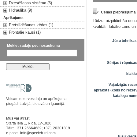
Dzesēšanas sistēma (6)
Hidraulika (9)
Cenas pieprasījuma
- Aprīkojums
Lūdzu, aizpildiet šo cen
Pretslīdēšanas ķēdes (1)
kvalitāti, labāko cenu u
Frontālie kausi (1)
Jūsu tehnikas
Meklēt sadaļu pēc nosaukuma
Sērijas / rūpnīc
Izlai
Vajadzīgās reze
apraksts (kods no rezerv
kataloga numu
Veicam rezerves daļu un aprīkojuma
piegādi Latvijā, Lietuvā un Igaunijā.
Mūs var atrast:
Starta ielā 1, Rīgā, LV-1026.
Tālr.: +371 26664689; +371 20201819
e-pasts:
info@specteh-rd.com
Jūsu vārds