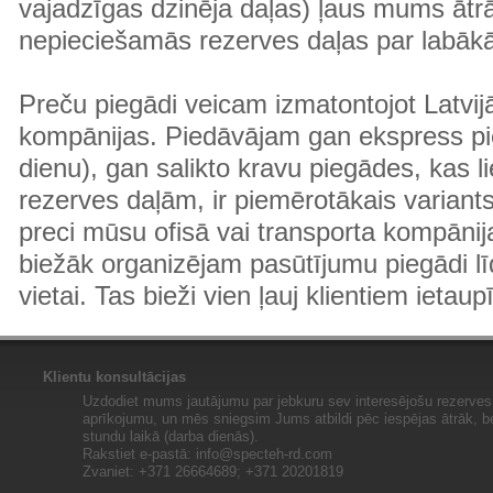
vajadzīgas dzinēja daļas) ļaus mums ātr
nepieciešamās rezerves daļas par labā
Preču piegādi veicam izmatontojot Latvij
kompānijas. Piedāvājam gan ekspress pi
dienu), gan salikto kravu piegādes, kas
rezerves daļām, ir piemērotākais variants
preci mūsu ofisā vai transporta kompānija
biežāk organizējam pasūtījumu piegādi lī
vietai. Tas bieži vien ļauj klientiem ietaup
Klientu konsultācijas
Uzdodiet mums jautājumu par jebkuru sev interesējošu rezerves 
aprīkojumu, un mēs sniegsim Jums atbildi pēc iespējas ātrāk, b
stundu laikā (darba dienās).
Rakstiet e-pastā:
info@specteh-rd.com
Zvaniet: +371 26664689; +371 20201819