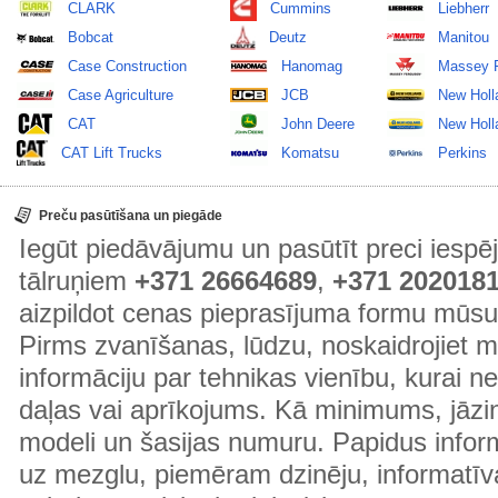
CLARK
Cummins
Liebherr
Bobcat
Deutz
Manitou
Case Construction
Hanomag
Massey 
Case Agriculture
JCB
New Holl
CAT
John Deere
New Holla
CAT Lift Trucks
Komatsu
Perkins
Preču pasūtīšana un piegāde
Iegūt piedāvājumu un pasūtīt preci ies
tālruņiem
+371 26664689
,
+371 202018
aizpildot cenas pieprasījuma formu mūsu
Pirms zvanīšanas, lūdzu, noskaidrojiet 
informāciju par tehnikas vienību, kurai 
daļas vai aprīkojums. Kā minimums, jāzin
modeli un šasijas numuru. Papidus informā
uz mezglu, piemēram dzinēju, informatīv