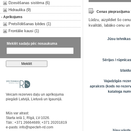
Dzesēšanas sistēma (6)
Hidraulika (9)
Cenas pieprasījuma
- Aprīkojums
Lūdzu, aizpildiet šo cen
Pretslīdēšanas ķēdes (1)
kvalitāti, labāko cenu u
Frontālie kausi (1)
Jūsu tehnikas
Meklēt sadaļu pēc nosaukuma
Sērijas / rūpnīc
Izlai
Vajadzīgās reze
apraksts (kods no rezerv
kataloga numu
Veicam rezerves daļu un aprīkojuma
piegādi Latvijā, Lietuvā un Igaunijā.
Mūs var atrast:
Starta ielā 1, Rīgā, LV-1026.
Tālr.: +371 26664689; +371 20201819
e-pasts:
info@specteh-rd.com
Jūsu vārds