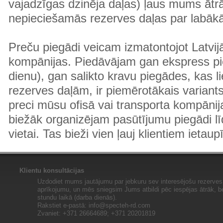
vajadzīgas dzinēja daļas) ļaus mums ātr
nepieciešamās rezerves daļas par labā
Preču piegādi veicam izmatontojot Latvij
kompānijas. Piedāvājam gan ekspress pi
dienu), gan salikto kravu piegādes, kas
rezerves daļām, ir piemērotākais variants
preci mūsu ofisā vai transporta kompānija
biežāk organizējam pasūtījumu piegādi lī
vietai. Tas bieži vien ļauj klientiem ietaup
Klientu konsultācijas
Uzdodiet mums jautājumu par jebkuru sev interesējošu rezerves 
aprīkojumu, un mēs sniegsim Jums atbildi pēc iespējas ātrāk, b
stundu laikā (darba dienās).
Rakstiet e-pastā:
info@specteh-rd.com
Zvaniet: +371 26664689; +371 20201819