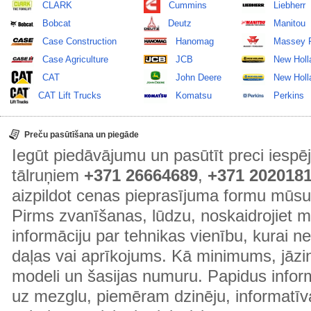
CLARK
Cummins
Liebherr
Bobcat
Deutz
Manitou
Case Construction
Hanomag
Massey 
Case Agriculture
JCB
New Holl
CAT
John Deere
New Holla
CAT Lift Trucks
Komatsu
Perkins
Preču pasūtīšana un piegāde
Iegūt piedāvājumu un pasūtīt preci ies
tālruņiem
+371 26664689
,
+371 202018
aizpildot cenas pieprasījuma formu mūsu
Pirms zvanīšanas, lūdzu, noskaidrojiet 
informāciju par tehnikas vienību, kurai 
daļas vai aprīkojums. Kā minimums, jāzin
modeli un šasijas numuru. Papidus informā
uz mezglu, piemēram dzinēju, informatīv