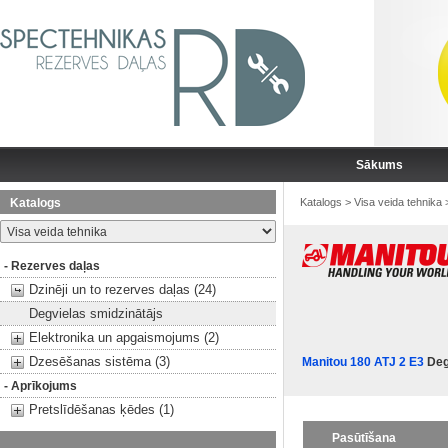
Sākums
Katalogs
Katalogs
>
Visa veida tehnika
- Rezerves daļas
Dzinēji un to rezerves daļas (24)
Degvielas smidzinātājs
Elektronika un apgaismojums (2)
Dzesēšanas sistēma (3)
Manitou 180 ATJ 2 E3
Deg
- Aprīkojums
Pretslīdēšanas ķēdes (1)
Pasūtīšana