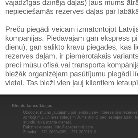
vajadzīgas dzinēja daļas) ļaus mums ātr
nepieciešamās rezerves daļas par labā
Preču piegādi veicam izmatontojot Latvij
kompānijas. Piedāvājam gan ekspress pi
dienu), gan salikto kravu piegādes, kas
rezerves daļām, ir piemērotākais variants
preci mūsu ofisā vai transporta kompānija
biežāk organizējam pasūtījumu piegādi lī
vietai. Tas bieži vien ļauj klientiem ietaup
Klientu konsultācijas
Uzdodiet mums jautājumu par jebkuru sev interesējošu rezerves 
aprīkojumu, un mēs sniegsim Jums atbildi pēc iespējas ātrāk, b
stundu laikā (darba dienās).
Rakstiet e-pastā:
info@specteh-rd.com
Zvaniet: +371 26664689; +371 20201819