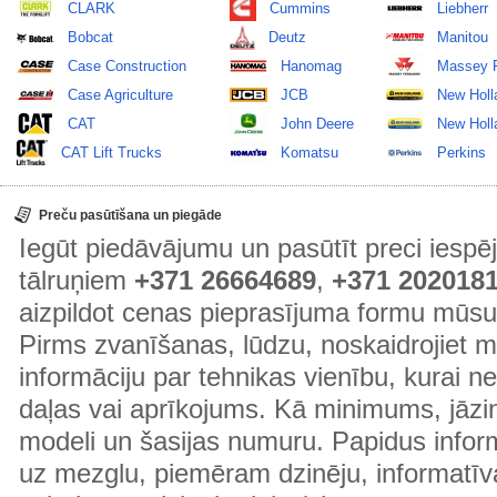
CLARK
Cummins
Liebherr
Bobcat
Deutz
Manitou
Case Construction
Hanomag
Massey 
Case Agriculture
JCB
New Holl
CAT
John Deere
New Holla
CAT Lift Trucks
Komatsu
Perkins
Preču pasūtīšana un piegāde
Iegūt piedāvājumu un pasūtīt preci ies
tālruņiem
+371 26664689
,
+371 202018
aizpildot cenas pieprasījuma formu mūsu
Pirms zvanīšanas, lūdzu, noskaidrojiet 
informāciju par tehnikas vienību, kurai 
daļas vai aprīkojums. Kā minimums, jāzin
modeli un šasijas numuru. Papidus informā
uz mezglu, piemēram dzinēju, informatīv