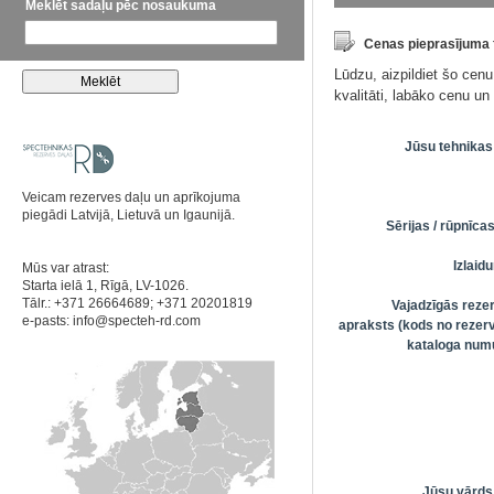
Meklēt sadaļu pēc nosaukuma
Cenas pieprasījuma
Lūdzu, aizpildiet šo cen
kvalitāti, labāko cenu u
Jūsu tehnikas
Veicam rezerves daļu un aprīkojuma
piegādi Latvijā, Lietuvā un Igaunijā.
Sērijas / rūpnīc
Izlai
Mūs var atrast:
Starta ielā 1, Rīgā, LV-1026.
Tālr.: +371 26664689; +371 20201819
Vajadzīgās reze
e-pasts:
info@specteh-rd.com
apraksts (kods no rezerv
kataloga numu
Jūsu vārds