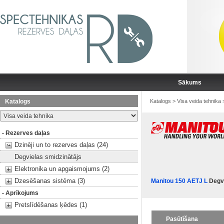
Sākums
Katalogs
Katalogs
>
Visa veida tehnika
- Rezerves daļas
Dzinēji un to rezerves daļas (24)
Degvielas smidzinātājs
Elektronika un apgaismojums (2)
Dzesēšanas sistēma (3)
Manitou 150 AETJ L
Degvi
- Aprīkojums
Pretslīdēšanas ķēdes (1)
Pasūtīšana