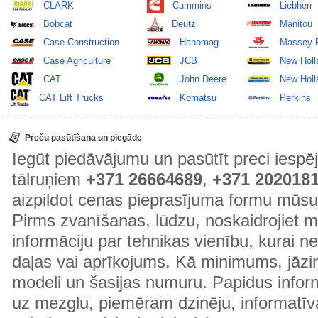
CLARK
Cummins
Liebherr
Bobcat
Deutz
Manitou
Case Construction
Hanomag
Massey 
Case Agriculture
JCB
New Holl
CAT
John Deere
New Holla
CAT Lift Trucks
Komatsu
Perkins
Preču pasūtīšana un piegāde
Iegūt piedāvājumu un pasūtīt preci ies
tālruņiem
+371 26664689
,
+371 202018
aizpildot cenas pieprasījuma formu mūsu
Pirms zvanīšanas, lūdzu, noskaidrojiet 
informāciju par tehnikas vienību, kurai 
daļas vai aprīkojums. Kā minimums, jāzin
modeli un šasijas numuru. Papidus informā
uz mezglu, piemēram dzinēju, informatīv