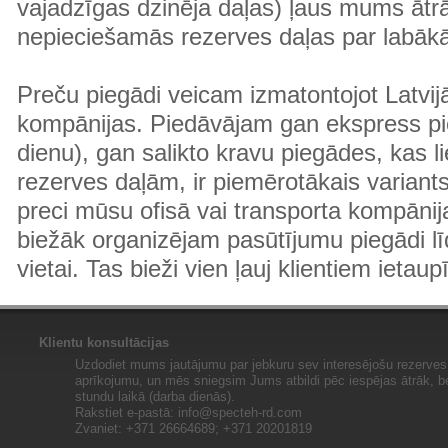
vajadzīgas dzinēja daļas) ļaus mums ātr
nepieciešamās rezerves daļas par labā
Preču piegādi veicam izmatontojot Latvij
kompānijas. Piedāvājam gan ekspress pi
dienu), gan salikto kravu piegādes, kas
rezerves daļām, ir piemērotākais variants
preci mūsu ofisā vai transporta kompānija
biežāk organizējam pasūtījumu piegādi lī
vietai. Tas bieži vien ļauj klientiem ietaup
Klientu konsultācijas
Uzdodiet mums jautājumu par jebkuru sev interesējošu rezerves 
aprīkojumu, un mēs sniegsim Jums atbildi pēc iespējas ātrāk, b
stundu laikā (darba dienās).
Rakstiet e-pastā:
info@specteh-rd.com
Zvaniet: +371 26664689; +371 20201819