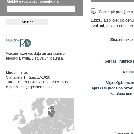
Meklēt sadaļu pēc nosaukuma
Cenas pieprasījuma
Lūdzu, aizpildiet šo cen
kvalitāti, labāko cenu u
Jūsu tehnikas
Veicam rezerves daļu un aprīkojuma
piegādi Latvijā, Lietuvā un Igaunijā.
Sērijas / rūpnīc
Izlai
Mūs var atrast:
Starta ielā 1, Rīgā, LV-1026.
Tālr.: +371 26664689; +371 20201819
Vajadzīgās reze
e-pasts:
info@specteh-rd.com
apraksts (kods no rezerv
kataloga numu
Jūsu vārds