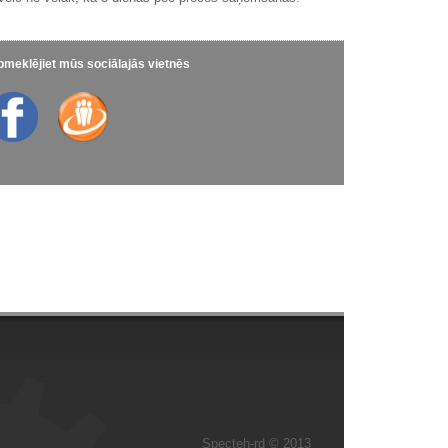
meklējiet mūs sociālajās vietnēs
Specteh-rd © 2013