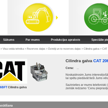
Sākums
Par mums
Produkcijas apraksts
Speciālie p
>
Visa veida tehnika
>
Rezerves daļas
>
Dzinēji un to rezerves daļas
>
Cilindra galva
>
CAT
Cilindra galva
CAT 20
Cena:
...
Noskaidrosim Jums interesējošā
lai spētu piedāvāt tieši Jums vēl
Sazinieties ar mums telefoniski
06BFT
Cilindra galva
zemāk redzamo ‘Cenu pieprasīj
asūtīšana