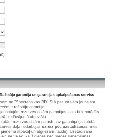
(0)
Ražotāju garantija un garantijas apkalpošanas serviss
isām no "Spectehnikas RD" SIA pasūtītajām jaunajām
ecēm ir ražotāju garantija.
jaunotajām rezerves daļām garantijas laiks tiek norādīts
trā piedāvājumā atsevišķi.
etotām rezerves daļām parasti nav garantija (ja lietotā
zerves daļa nedarbojas
uzreiz pēc uzstādīšanas
, mēs
 pieņema atpakaļ un atgriežam naudu). Uzstādīšana
veic ne vēlāk, kā 3 dienas pēc preces saņemšanas.