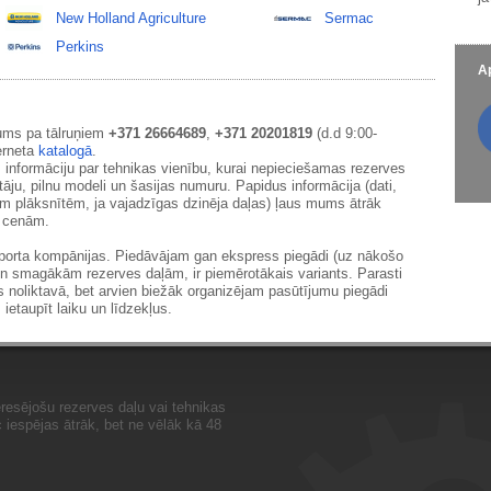
New Holland Agriculture
Sermac
Perkins
Ap
ums pa tālruņiem
+371 26664689
,
+371 20201819
(d.d 9:00-
erneta
katalogā
.
 informāciju par tehnikas vienību, kurai nepieciešamas rezerves
āju, pilnu modeli un šasijas numuru. Papidus informācija (dati,
ām plāksnītēm, ja vajadzīgas dzinēja daļas) ļaus mums ātrāk
m cenām.
sporta kompānijas. Piedāvājam gan ekspress piegādi (uz nākošo
un smagākām rezerves daļām, ir piemērotākais variants. Parasti
s noliktavā, bet arvien biežāk organizējam pasūtījumu piegādi
 ietaupīt laiku un līdzekļus.
resējošu rezerves daļu vai tehnikas
iespējas ātrāk, bet ne vēlāk kā 48