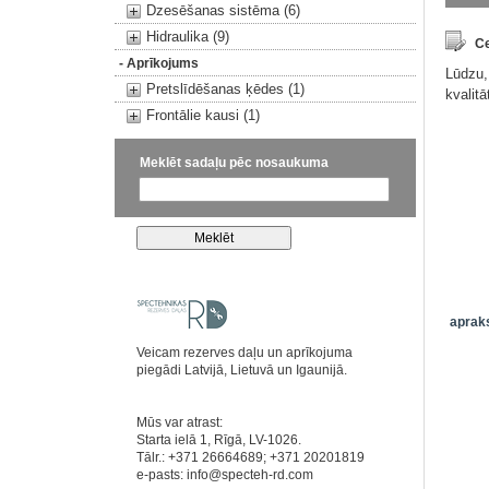
Dzesēšanas sistēma (6)
Hidraulika (9)
Ce
- Aprīkojums
Lūdzu,
Pretslīdēšanas ķēdes (1)
kvalit
Frontālie kausi (1)
Meklēt sadaļu pēc nosaukuma
apraks
Veicam rezerves daļu un aprīkojuma
piegādi Latvijā, Lietuvā un Igaunijā.
Mūs var atrast:
Starta ielā 1, Rīgā, LV-1026.
Tālr.: +371 26664689; +371 20201819
e-pasts:
info@specteh-rd.com