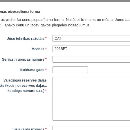
nas pieprasījuma forma
 aizpildiet šo cenu pieprasījuma formu. Nosūtiet to mums un mēs ar Jums saz
āti, labāko cenu un izdevīgākos piegādes nosacījumus.
Jūsu tehnikas ražotājs
*
Modelis
*
Sērijas / rūpnīcas numurs
*
Izlaiduma gads
*
Vajadzīgās rezerves daļas
ts (kods no rezerves daļas.,
kataloga numurs u.t.t.)
*
Jūsu vārds uzvārds
*