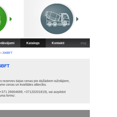
iedāvājumi
Katalogs
Kontakti
eng
>
206BFT
6BFT
s rezerves daļas cenas pie dažādiem ražotājiem,
amo cenas un kvalitātes attiecību.
 (+371 26664689; +37120201819), vai aizpildot
uma formu’.