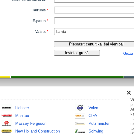
Tālrunis
*
E-pasts
*
Valsts
*
Grozā
V
pr
Liebherr
Volvo
At
ka
Manitou
CIFA
Li
Massey Ferguson
Putzmeister
re
to
New Holland Construction
Schwing
jā