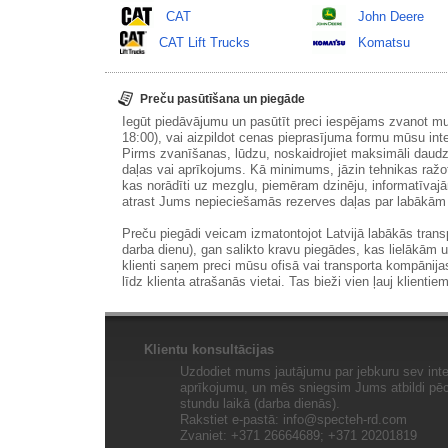
CAT
John Deere
CAT Lift Trucks
Komatsu
Preču pasūtīšana un piegāde
Iegūt piedāvājumu un pasūtīt preci iespējams zvanot m
18:00), vai aizpildot cenas pieprasījuma formu mūsu int
Pirms zvanīšanas, lūdzu, noskaidrojiet maksimāli daudz
daļas vai aprīkojums. Kā minimums, jāzin tehnikas ražot
kas norādīti uz mezglu, piemēram dzinēju, informatīvaj
atrast Jums nepieciešamās rezerves daļas par labākā
Preču piegādi veicam izmatontojot Latvijā labākās tran
darba dienu), gan salikto kravu piegādes, kas lielākām 
klienti saņem preci mūsu ofisā vai transporta kompānija
līdz klienta atrašanās vietai. Tas bieži vien ļauj klientiem
Klientu konsultācijas
Uzdodiet mums jautājumu par jebkuru sev inte
aprīkojumu, un mēs sniegsim Jums atbildi pēc 
stundu laikā (darba dienās).
Rakstiet e-pastā:
info@specteh-rd.com
Zvaniet: +371 26664689; +371 20201819