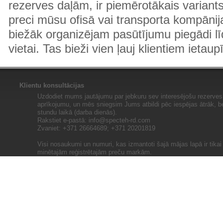
rezerves daļām, ir piemērotākais variants
preci mūsu ofisā vai transporta kompānija
biežāk organizējam pasūtījumu piegādi lī
vietai. Tas bieži vien ļauj klientiem ietaup
Klientu konsultācijas
Uzdodiet mums jautājumu par jebkuru sev interesējošu rezerves 
aprīkojumu, un mēs sniegsim Jums atbildi pēc iespējas ātrāk, b
stundu laikā (darba dienās).
Rakstiet e-pastā:
info@specteh-rd.com
Zvaniet: +371 26664689; +371 20201819
Visi nosaukumi un numuri, kas izmantoti šajā mājas lapā ir tika
minētajām reģistrētajām preču markām.