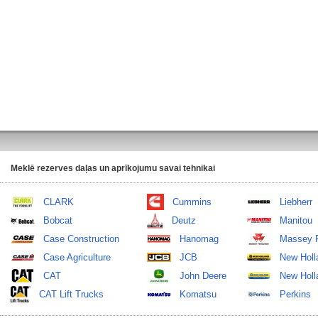
Meklē rezerves daļas un aprīkojumu savai tehnikai
CLARK
Cummins
Liebherr
Bobcat
Deutz
Manitou
Case Construction
Hanomag
Massey 
Case Agriculture
JCB
New Holl
CAT
John Deere
New Holla
CAT Lift Trucks
Komatsu
Perkins