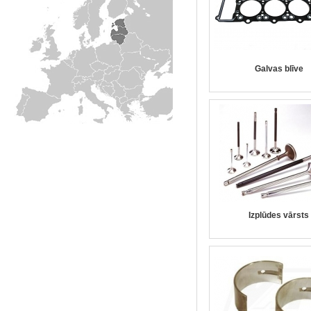
Galvas blīve
Izplūdes vārsts