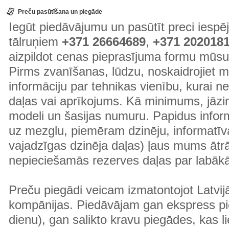
Preču pasūtīšana un piegāde
Iegūt piedāvājumu un pasūtīt preci ies
tālruņiem
+371 26664689
,
+371 202018
aizpildot cenas pieprasījuma formu mūsu
Pirms zvanīšanas, lūdzu, noskaidrojiet 
informāciju par tehnikas vienību, kurai 
daļas vai aprīkojums. Kā minimums, jāzin
modeli un šasijas numuru. Papidus informā
uz mezglu, piemēram dzinēju, informatīv
vajadzīgas dzinēja daļas) ļaus mums ātr
nepieciešamās rezerves daļas par labā
Preču piegādi veicam izmatontojot Latvij
kompānijas. Piedāvājam gan ekspress pi
dienu), gan salikto kravu piegādes, kas