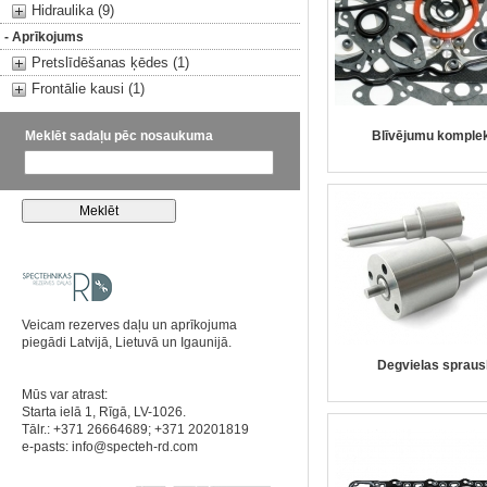
Hidraulika (9)
- Aprīkojums
Pretslīdēšanas ķēdes (1)
Frontālie kausi (1)
Meklēt sadaļu pēc nosaukuma
Blīvējumu komple
Veicam rezerves daļu un aprīkojuma
piegādi Latvijā, Lietuvā un Igaunijā.
Degvielas spraus
Mūs var atrast:
Starta ielā 1, Rīgā, LV-1026.
Tālr.: +371 26664689; +371 20201819
e-pasts:
info@specteh-rd.com