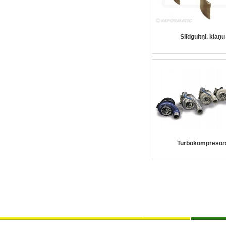
Slīdgultņi, klaņu
Turbokompresor