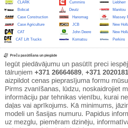
CLARK
Cummins
Liebherr
Bobcat
Deutz
Manitou
Case Construction
Hanomag
Massey 
Case Agriculture
JCB
New Holl
CAT
John Deere
New Holla
CAT Lift Trucks
Komatsu
Perkins
Preču pasūtīšana un piegāde
Iegūt piedāvājumu un pasūtīt preci ies
tālruņiem
+371 26664689
,
+371 202018
aizpildot cenas pieprasījuma formu mūsu
Pirms zvanīšanas, lūdzu, noskaidrojiet 
informāciju par tehnikas vienību, kurai 
daļas vai aprīkojums. Kā minimums, jāzin
modeli un šasijas numuru. Papidus informā
uz mezglu, piemēram dzinēju, informatīv