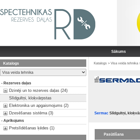
Sākums
Katalogs
Katalogs
>
Visa veida tehnika
- Rezerves daļas
Dzinēji un to rezerves daļas (24)
Slīdgultņi, kloķvārpstas
Elektronika un apgaismojums (2)
Dzesēšanas sistēma (3)
Sermac
Slīdgultņi, kloķv
- Aprīkojums
Pretslīdēšanas ķēdes (1)
Pasūtīšana