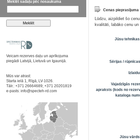
Meklēt sadaļu pēc nosaukuma
Cenas pieprasījuma
Lūdzu, aizpildiet šo cen
kvalitāti, labāko cenu u
Jūsu tehnikas
Veicam rezerves daļu un aprīkojuma
piegādi Latvijā, Lietuvā un Igaunijā.
Sērijas / rūpnīc
Izlai
Mūs var atrast:
Starta ielā 1, Rīgā, LV-1026.
Vajadzīgās reze
Tālr.: +371 26664689; +371 20201819
apraksts (kods no rezerv
e-pasts:
info@specteh-rd.com
kataloga numu
Jūsu vārds