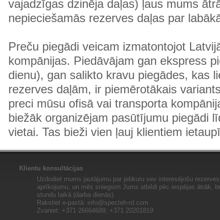
vajadzīgas dzinēja daļas) ļaus mums ātr
nepieciešamās rezerves daļas par labā
Preču piegādi veicam izmatontojot Latvij
kompānijas. Piedāvājam gan ekspress pi
dienu), gan salikto kravu piegādes, kas
rezerves daļām, ir piemērotākais variants
preci mūsu ofisā vai transporta kompānija
biežāk organizējam pasūtījumu piegādi lī
vietai. Tas bieži vien ļauj klientiem ietaup
Klientu konsultācijas
Uzdodiet mums jautājumu par jebkuru sev interesējošu rezerves 
aprīkojumu, un mēs sniegsim Jums atbildi pēc iespējas ātrāk, b
stundu laikā (darba dienās).
Rakstiet e-pastā:
info@specteh-rd.com
Zvaniet: +371 26664689; +371 20201819