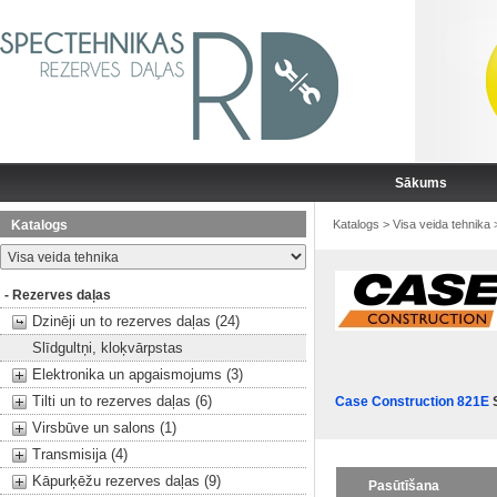
Sākums
Katalogs
Katalogs
>
Visa veida tehnika
- Rezerves daļas
Dzinēji un to rezerves daļas (24)
Slīdgultņi, kloķvārpstas
Elektronika un apgaismojums (3)
Tilti un to rezerves daļas (6)
Case Construction 821E
S
Virsbūve un salons (1)
Transmisija (4)
Kāpurķēžu rezerves daļas (9)
Pasūtīšana