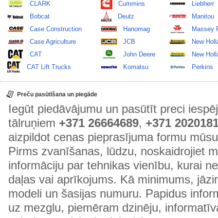
CLARK
Cummins
Liebherr
Bobcat
Deutz
Manitou
Case Construction
Hanomag
Massey 
Case Agriculture
JCB
New Holl
CAT
John Deere
New Holla
CAT Lift Trucks
Komatsu
Perkins
Preču pasūtīšana un piegāde
Iegūt piedāvājumu un pasūtīt preci ies
tālruņiem
+371 26664689
,
+371 202018
aizpildot cenas pieprasījuma formu mūsu
Pirms zvanīšanas, lūdzu, noskaidrojiet 
informāciju par tehnikas vienību, kurai 
daļas vai aprīkojums. Kā minimums, jāzin
modeli un šasijas numuru. Papidus informā
uz mezglu, piemēram dzinēju, informatīv