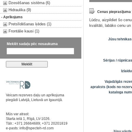
Dzesēšanas sistēma (6)
Hidraulika (9)
Cenas pieprasījuma
- Aprīkojums
Lūdzu, aizpildiet šo cen
Pretslīdēšanas ķēdes (1)
kvalitāti, labāko cenu u
Frontālie kausi (1)
Jūsu tehnikas
Meklēt sadaļu pēc nosaukuma
Sērijas / rūpnīc
Izlai
Vajadzīgās reze
apraksts (kods no rezerv
kataloga numu
Veicam rezerves daļu un aprīkojuma
piegādi Latvijā, Lietuvā un Igaunijā.
Mūs var atrast:
Starta ielā 1, Rīgā, LV-1026.
Tālr.: +371 26664689; +371 20201819
e-pasts:
info@specteh-rd.com
Jūsu vārds