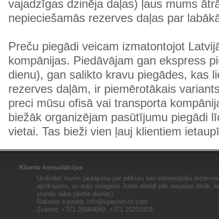
vajadzīgas dzinēja daļas) ļaus mums ātr
nepieciešamās rezerves daļas par labā
Preču piegādi veicam izmatontojot Latvij
kompānijas. Piedāvājam gan ekspress pi
dienu), gan salikto kravu piegādes, kas
rezerves daļām, ir piemērotākais variants
preci mūsu ofisā vai transporta kompānija
biežāk organizējam pasūtījumu piegādi lī
vietai. Tas bieži vien ļauj klientiem ietaup
Klientu konsultācijas
Uzdodiet mums jautājumu par jebkuru sev interesējošu rezerves 
aprīkojumu, un mēs sniegsim Jums atbildi pēc iespējas ātrāk, b
stundu laikā (darba dienās).
Rakstiet e-pastā:
info@specteh-rd.com
Zvaniet: +371 26664689; +371 20201819