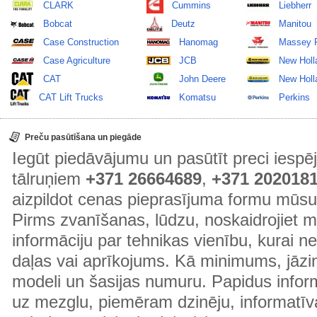
CLARK
Cummins
Liebherr
Bobcat
Deutz
Manitou
Case Construction
Hanomag
Massey 
Case Agriculture
JCB
New Holl
CAT
John Deere
New Holla
CAT Lift Trucks
Komatsu
Perkins
Preču pasūtīšana un piegāde
Iegūt piedāvājumu un pasūtīt preci ies
tālruņiem
+371 26664689
,
+371 202018
aizpildot cenas pieprasījuma formu mūsu
Pirms zvanīšanas, lūdzu, noskaidrojiet 
informāciju par tehnikas vienību, kurai 
daļas vai aprīkojums. Kā minimums, jāzin
modeli un šasijas numuru. Papidus informā
uz mezglu, piemēram dzinēju, informatīv