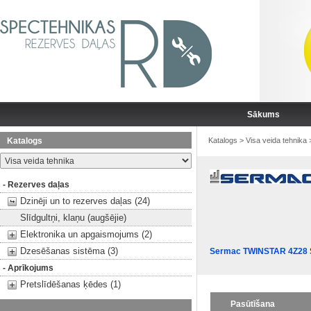
Sākums
Katalogs
Katalogs
>
Visa veida tehnika
- Rezerves daļas
Dzinēji un to rezerves daļas (24)
Slīdgultņi, klaņu (augšējie)
Elektronika un apgaismojums (2)
Dzesēšanas sistēma (3)
Sermac TWINSTAR 4Z28
- Aprīkojums
Pretslīdēšanas ķēdes (1)
Pasūtīšana