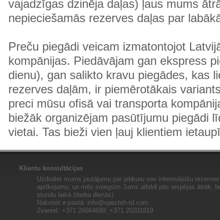
vajadzīgas dzinēja daļas) ļaus mums ātr
nepieciešamās rezerves daļas par labā
Preču piegādi veicam izmatontojot Latvij
kompānijas. Piedāvājam gan ekspress pi
dienu), gan salikto kravu piegādes, kas
rezerves daļām, ir piemērotākais variants
preci mūsu ofisā vai transporta kompānija
biežāk organizējam pasūtījumu piegādi lī
vietai. Tas bieži vien ļauj klientiem ietaup
Klientu konsultācijas
Uzdodiet mums jautājumu par jebkuru sev interesējošu rezerves 
aprīkojumu, un mēs sniegsim Jums atbildi pēc iespējas ātrāk, b
stundu laikā (darba dienās).
Rakstiet e-pastā:
info@specteh-rd.com
Zvaniet: +371 26664689; +371 20201819