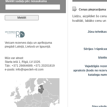
Meklēt sadaļu pēc nosaukuma
Cenas pieprasījuma
Lūdzu, aizpildiet šo cen
kvalitāti, labāko cenu u
Jūsu tehnikas
Veicam rezerves daļu un aprīkojuma
piegādi Latvijā, Lietuvā un Igaunijā.
Sērijas / rūpnīc
Izlai
Mūs var atrast:
Starta ielā 1, Rīgā, LV-1026.
Tālr.: +371 26664689; +371 20201819
Vajadzīgās reze
e-pasts:
info@specteh-rd.com
apraksts (kods no rezerv
kataloga numu
Jūsu vārds