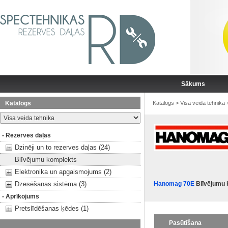
Sākums
Katalogs
Katalogs
>
Visa veida tehnika
- Rezerves daļas
Dzinēji un to rezerves daļas (24)
Blīvējumu komplekts
Elektronika un apgaismojums (2)
Dzesēšanas sistēma (3)
Hanomag 70E
Blīvējumu 
- Aprīkojums
Pretslīdēšanas ķēdes (1)
Pasūtīšana