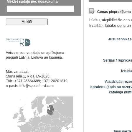
Meklēt sadaļu pēc nosaukuma
Cenas pieprasījuma
Lūdzu, aizpildiet šo cen
kvalitāti, labāko cenu u
Jūsu tehnikas
Veicam rezerves daļu un aprīkojuma
piegādi Latvijā, Lietuvā un Igaunijā.
Sērijas / rūpnīc
Izlai
Mūs var atrast:
Starta ielā 1, Rīgā, LV-1026.
Tālr.: +371 26664689; +371 20201819
Vajadzīgās reze
e-pasts:
info@specteh-rd.com
apraksts (kods no rezerv
kataloga numu
Jūsu vārds