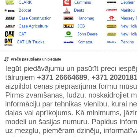
CLARK
Cummins
Liebherr
Bobcat
Deutz
Manitou
Case Construction
Hanomag
Massey 
Case Agriculture
JCB
New Holl
CAT
John Deere
New Holla
CAT Lift Trucks
Komatsu
Perkins
Preču pasūtīšana un piegāde
Iegūt piedāvājumu un pasūtīt preci ies
tālruņiem
+371 26664689
,
+371 202018
aizpildot cenas pieprasījuma formu mūsu
Pirms zvanīšanas, lūdzu, noskaidrojiet 
informāciju par tehnikas vienību, kurai 
daļas vai aprīkojums. Kā minimums, jāzin
modeli un šasijas numuru. Papidus informā
uz mezglu, piemēram dzinēju, informatīv