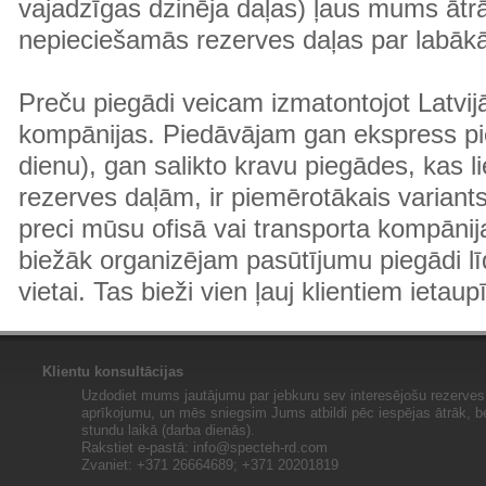
vajadzīgas dzinēja daļas) ļaus mums ātr
nepieciešamās rezerves daļas par labā
Preču piegādi veicam izmatontojot Latvij
kompānijas. Piedāvājam gan ekspress pi
dienu), gan salikto kravu piegādes, kas
rezerves daļām, ir piemērotākais variants
preci mūsu ofisā vai transporta kompānija
biežāk organizējam pasūtījumu piegādi lī
vietai. Tas bieži vien ļauj klientiem ietaup
Klientu konsultācijas
Uzdodiet mums jautājumu par jebkuru sev interesējošu rezerves 
aprīkojumu, un mēs sniegsim Jums atbildi pēc iespējas ātrāk, b
stundu laikā (darba dienās).
Rakstiet e-pastā:
info@specteh-rd.com
Zvaniet: +371 26664689; +371 20201819