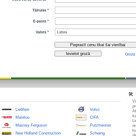
Tālrunis
*
E-pasts
*
Valsts
*
Grozā
V
pr
Liebherr
Volvo
At
ka
Manitou
CIFA
Li
Massey Ferguson
Putzmeister
re
to
New Holland Construction
Schwing
jā