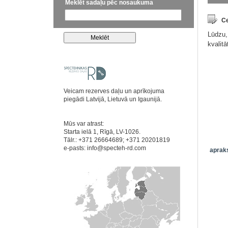
Meklēt sadaļu pēc nosaukuma
Ce
Lūdzu,
kvalit
Veicam rezerves daļu un aprīkojuma
piegādi Latvijā, Lietuvā un Igaunijā.
Mūs var atrast:
Starta ielā 1, Rīgā, LV-1026.
Tālr.: +371 26664689; +371 20201819
e-pasts:
info@specteh-rd.com
apraks