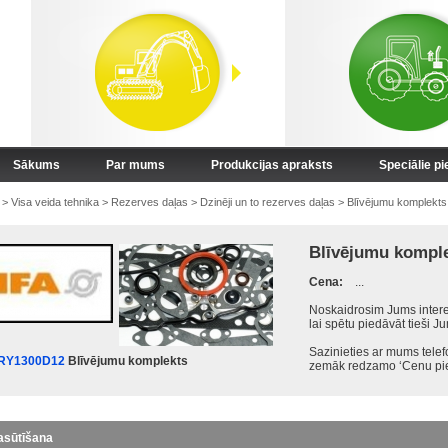
Sākums
Par mums
Produkcijas apraksts
Speciālie p
>
Visa veida tehnika
>
Rezerves daļas
>
Dzinēji un to rezerves daļas
>
Blīvējumu komplekts
Blīvējumu kompl
Cena:
...
Noskaidrosim Jums intere
lai spētu piedāvāt tieši J
Sazinieties ar mums tele
SRY1300D12
Blīvējumu komplekts
zemāk redzamo ‘Cenu pie
asūtīšana