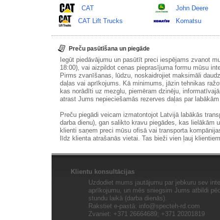
CAT
John Deere
CAT Lift Trucks
Komatsu
Preču pasūtīšana un piegāde
Iegūt piedāvājumu un pasūtīt preci iespējams zvanot m
18:00), vai aizpildot cenas pieprasījuma formu mūsu int
Pirms zvanīšanas, lūdzu, noskaidrojiet maksimāli daudz
daļas vai aprīkojums. Kā minimums, jāzin tehnikas ražot
kas norādīti uz mezglu, piemēram dzinēju, informatīvaj
atrast Jums nepieciešamās rezerves daļas par labākā
Preču piegādi veicam izmatontojot Latvijā labākās tran
darba dienu), gan salikto kravu piegādes, kas lielākām 
klienti saņem preci mūsu ofisā vai transporta kompānija
līdz klienta atrašanās vietai. Tas bieži vien ļauj klientiem
Klientu konsultācijas
Uzdodiet mums jautājumu par jebkuru sev inte
aprīkojumu, un mēs sniegsim Jums atbildi pēc 
stundu laikā (darba dienās).
Rakstiet e-pastā:
info@specteh-rd.com
Zvaniet: +371 26664689; +371 20201819