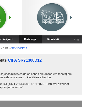
iedāvājumi
Katalogs
Kontakti
eng
>
CIFA
>
SRY1300D12
ekts
CIFA SRY1300D12
sējošās rezerves daļas cenas pie dažādiem ražotājiem,
ums vēlamo cenas un kvalitātes attiecību.
foniski (+371 26664689; +37120201819), vai aizpildot
prasījuma formu’.