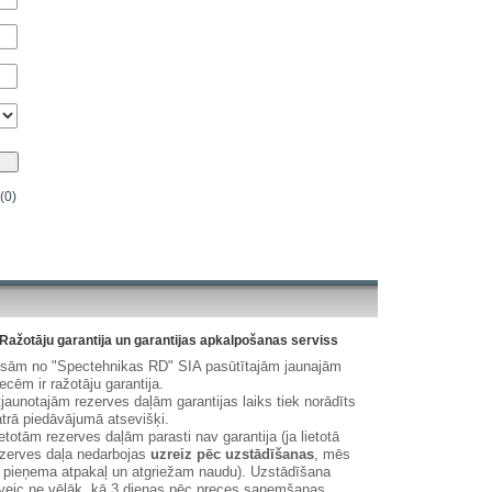
(0)
Ražotāju garantija un garantijas apkalpošanas serviss
isām no "Spectehnikas RD" SIA pasūtītajām jaunajām
ecēm ir ražotāju garantija.
jaunotajām rezerves daļām garantijas laiks tiek norādīts
trā piedāvājumā atsevišķi.
etotām rezerves daļām parasti nav garantija (ja lietotā
zerves daļa nedarbojas
uzreiz pēc uzstādīšanas
, mēs
 pieņema atpakaļ un atgriežam naudu). Uzstādīšana
veic ne vēlāk, kā 3 dienas pēc preces saņemšanas.