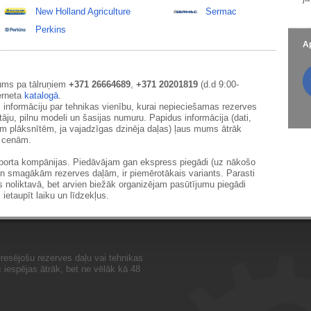
New Holland Agriculture
Sermac
Perkins
Ap
ums pa tālruņiem
+371 26664689
,
+371 20201819
(d.d 9:00-
erneta
katalogā
.
 informāciju par tehnikas vienību, kurai nepieciešamas rezerves
āju, pilnu modeli un šasijas numuru. Papidus informācija (dati,
ām plāksnītēm, ja vajadzīgas dzinēja daļas) ļaus mums ātrāk
m cenām.
sporta kompānijas. Piedāvājam gan ekspress piegādi (uz nākošo
un smagākām rezerves daļām, ir piemērotākais variants. Parasti
s noliktavā, bet arvien biežāk organizējam pasūtījumu piegādi
 ietaupīt laiku un līdzekļus.
resējošu rezerves daļu vai tehnikas
iespējas ātrāk, bet ne vēlāk kā 48