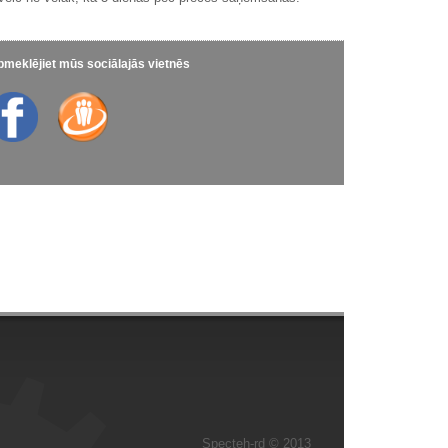
meklējiet mūs sociālajās vietnēs
Specteh-rd © 2013