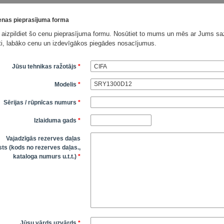
nas pieprasījuma forma
 aizpildiet šo cenu pieprasījuma formu. Nosūtiet to mums un mēs ar Jums saz
āti, labāko cenu un izdevīgākos piegādes nosacījumus.
Jūsu tehnikas ražotājs
*
Modelis
*
Sērijas / rūpnīcas numurs
*
Izlaiduma gads
*
Vajadzīgās rezerves daļas
ts (kods no rezerves daļas.,
kataloga numurs u.t.t.)
*
Jūsu vārds uzvārds
*