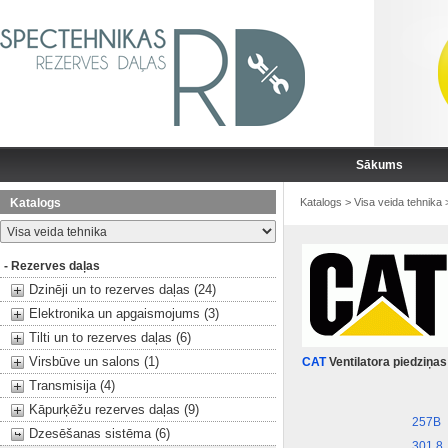
Sākums
Katalogs
Katalogs
>
Visa veida tehnika
- Rezerves daļas
Dzinēji un to rezerves daļas (24)
Elektronika un apgaismojums (3)
Tilti un to rezerves daļas (6)
Virsbūve un salons (1)
CAT
Ventilatora piedziņa
Transmisija (4)
Kāpurķēžu rezerves daļas (9)
257B
Dzesēšanas sistēma (6)
301.8