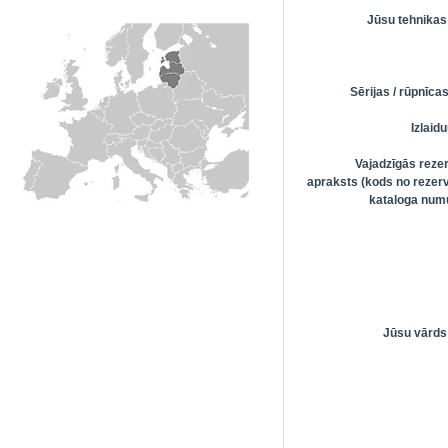
Jūsu tehnikas
Sērijas / rūpnīc
Izlai
Vajadzīgās reze
apraksts (kods no rezerv
kataloga numu
Jūsu vārds