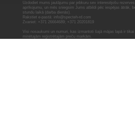
Uzdodiet mums jautājumu par jebkuru sev interesējošu rezerves 
aprīkojumu, un mēs sniegsim Jums atbildi pēc iespējas ātrāk, b
stundu laikā (darba dienās).
Rakstiet e-pastā:
info@specteh-rd.com
Zvaniet: +371 26664689; +371 20201819
Visi nosaukumi un numuri, kas izmantoti šajā mājas lapā ir tika
minētajām reģistrētajām preču markām.