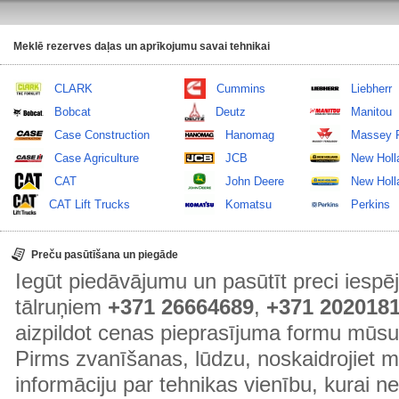
Meklē rezerves daļas un aprīkojumu savai tehnikai
CLARK
Cummins
Liebherr
Bobcat
Deutz
Manitou
Case Construction
Hanomag
Massey 
Case Agriculture
JCB
New Holl
CAT
John Deere
New Holla
CAT Lift Trucks
Komatsu
Perkins
Preču pasūtīšana un piegāde
Iegūt piedāvājumu un pasūtīt preci ies
tālruņiem
+371 26664689
,
+371 202018
aizpildot cenas pieprasījuma formu mūsu
Pirms zvanīšanas, lūdzu, noskaidrojiet 
informāciju par tehnikas vienību, kurai 