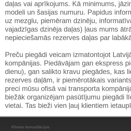
daļas vai aprīkojums. Kā minimums, jāzin
modeli un šasijas numuru. Papidus informā
uz mezglu, piemēram dzinēju, informatīv
vajadzīgas dzinēja daļas) ļaus mums ātr
nepieciešamās rezerves daļas par labā
Preču piegādi veicam izmatontojot Latvij
kompānijas. Piedāvājam gan ekspress pi
dienu), gan salikto kravu piegādes, kas
rezerves daļām, ir piemērotākais variants
preci mūsu ofisā vai transporta kompānija
biežāk organizējam pasūtījumu piegādi lī
vietai. Tas bieži vien ļauj klientiem ietaup
Klientu konsultācijas