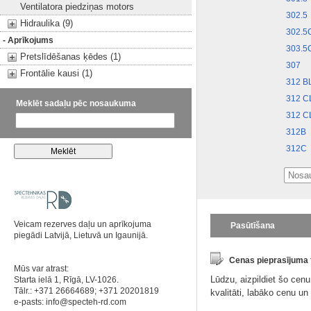
Ventilatora piedziņas motors
302.5
Hidraulika (9)
302.5
- Aprīkojums
303.5
Pretslīdēšanas ķēdes (1)
307
Frontālie kausi (1)
312 B
312 C
Meklēt sadaļu pēc nosaukuma
312 C
312B
312C
Veicam rezerves daļu un aprīkojuma
Pasūtīšana
piegādi Latvijā, Lietuvā un Igaunijā.
Cenas pieprasījuma
Mūs var atrast:
Lūdzu, aizpildiet šo cen
Starta ielā 1, Rīgā, LV-1026.
Tālr.: +371 26664689; +371 20201819
kvalitāti, labāko cenu u
e-pasts:
info@specteh-rd.com