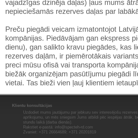
vajadzīgas dzinēja daļas) ļaus mums ātr
nepieciešamās rezerves daļas par labā
Preču piegādi veicam izmatontojot Latvij
kompānijas. Piedāvājam gan ekspress pi
dienu), gan salikto kravu piegādes, kas
rezerves daļām, ir piemērotākais variants
preci mūsu ofisā vai transporta kompānija
biežāk organizējam pasūtījumu piegādi lī
vietai. Tas bieži vien ļauj klientiem ietaup
Klientu konsultācijas
Uzdodiet mums jautājumu par jebkuru sev interesējošu rezerves 
aprīkojumu, un mēs sniegsim Jums atbildi pēc iespējas ātrāk, b
stundu laikā (darba dienās).
Rakstiet e-pastā:
info@specteh-rd.com
Zvaniet: +371 26664689; +371 20201819