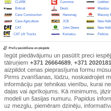
CLARK
Cummins
Liebherr
Bobcat
Deutz
Manitou
Case Construction
Hanomag
Massey 
Case Agriculture
JCB
New Holl
CAT
John Deere
New Holla
CAT Lift Trucks
Komatsu
Perkins
Preču pasūtīšana un piegāde
Iegūt piedāvājumu un pasūtīt preci ies
tālruņiem
+371 26664689
,
+371 202018
aizpildot cenas pieprasījuma formu mūsu
Pirms zvanīšanas, lūdzu, noskaidrojiet 
informāciju par tehnikas vienību, kurai 
daļas vai aprīkojums. Kā minimums, jāzin
modeli un šasijas numuru. Papidus informā
uz mezglu, piemēram dzinēju, informatīv