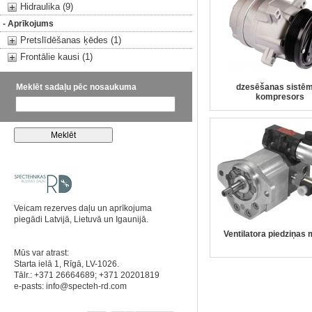
Hidraulika (9)
- Aprīkojums
Pretslīdēšanas ķēdes (1)
Frontālie kausi (1)
Meklēt sadaļu pēc nosaukuma
dzesēšanas sistē
kompresors
Veicam rezerves daļu un aprīkojuma
piegādi Latvijā, Lietuvā un Igaunijā.
Ventilatora piedziņas 
Mūs var atrast:
Starta ielā 1, Rīgā, LV-1026.
Tālr.: +371 26664689; +371 20201819
e-pasts:
info@specteh-rd.com