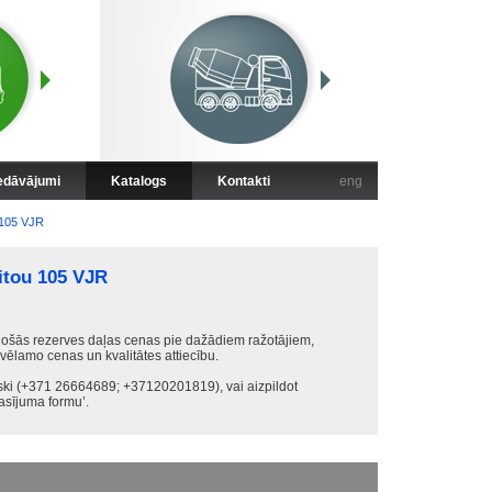
iedāvājumi
Katalogs
Kontakti
eng
105 VJR
tou 105 VJR
ošās rezerves daļas cenas pie dažādiem ražotājiem,
 vēlamo cenas un kvalitātes attiecību.
iski (+371 26664689; +37120201819), vai aizpildot
sījuma formu’.