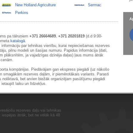
New Holland Agriculture
Sermac
Perkins
Ap
ums pa tālruņiem
+371 26664689
,
+371 20201819
(d.d 9:00-
erneta
katalogā
.
 informāciju par tehnikas vienību, kurai nepieciešamas rezerves
āju, pilnu modeli un šasijas numuru. Papidus informācija (dati,
ām plāksnītēm, ja vajadzīgas dzinēja daļas) ļaus mums ātrāk
m cenām.
sporta kompānijas. Piedāvājam gan ekspress piegādi (uz nākošo
un smagākām rezerves daļām, ir piemērotākais variants. Parasti
s noliktavā, bet arvien biežāk organizējam pasūtījumu piegādi
 ietaupīt laiku un līdzekļus.
resējošu rezerves daļu vai tehnikas
iespējas ātrāk, bet ne vēlāk kā 48