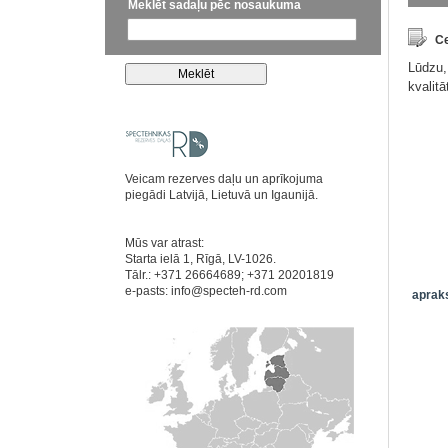
Meklēt sadaļu pēc nosaukuma
Ce
Lūdzu,
kvalit
Veicam rezerves daļu un aprīkojuma
piegādi Latvijā, Lietuvā un Igaunijā.
Mūs var atrast:
Starta ielā 1, Rīgā, LV-1026.
Tālr.: +371 26664689; +371 20201819
e-pasts:
info@specteh-rd.com
apraks