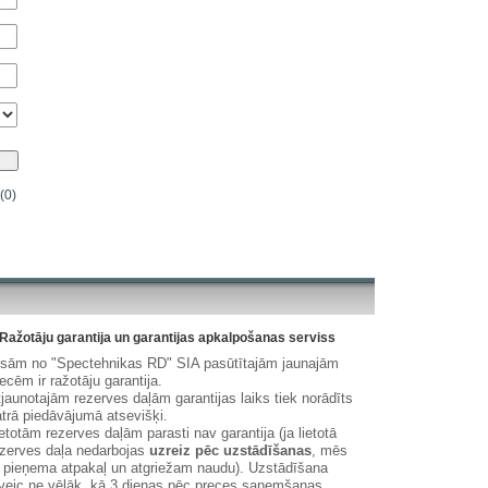
(0)
Ražotāju garantija un garantijas apkalpošanas serviss
isām no "Spectehnikas RD" SIA pasūtītajām jaunajām
ecēm ir ražotāju garantija.
jaunotajām rezerves daļām garantijas laiks tiek norādīts
trā piedāvājumā atsevišķi.
etotām rezerves daļām parasti nav garantija (ja lietotā
zerves daļa nedarbojas
uzreiz pēc uzstādīšanas
, mēs
 pieņema atpakaļ un atgriežam naudu). Uzstādīšana
veic ne vēlāk, kā 3 dienas pēc preces saņemšanas.