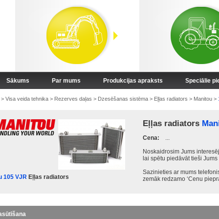
Sākums
Par mums
Produkcijas apraksts
Speciālie p
>
Visa veida tehnika
>
Rezerves daļas
>
Dzesēšanas sistēma
>
Eļļas radiators
>
Manitou
>
Eļļas radiators
Mani
Cena:
...
Noskaidrosim Jums interesēj
lai spētu piedāvāt tieši Jums
Sazinieties ar mums telefon
u 105 VJR
Eļļas radiators
zemāk redzamo ‘Cenu piepra
asūtīšana