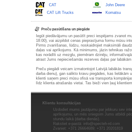
CAT
John Deere
CAT Lift Trucks
Komatsu
Preču pasūtīšana un piegāde
Iegūt piedāvājumu un pasūtīt preci iespējams zvanot m
18:00), vai aizpildot cenas pieprasījuma formu mūsu int
Pirms zvanīšanas, lūdzu, noskaidrojiet maksimāli daudz
daļas vai aprīkojums. Kā minimums, jāzin tehnikas ražot
kas norādīti uz mezglu, piemēram dzinēju, informatīvaj
atrast Jums nepieciešamās rezerves daļas par labākā
Preču piegādi veicam izmatontojot Latvijā labākās tran
darba dienu), gan salikto kravu piegādes, kas lielākām 
klienti saņem preci mūsu ofisā vai transporta kompānija
līdz klienta atrašanās vietai. Tas bieži vien ļauj klientiem
Klientu konsultācijas
Uzdodiet mums jautājumu par jebkuru sev inte
aprīkojumu, un mēs sniegsim Jums atbildi pēc 
stundu laikā (darba dienās).
Rakstiet e-pastā:
info@specteh-rd.com
Zvaniet: +371 26664689; +371 20201819