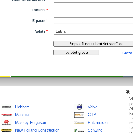
Tālrunis
*
E-pasts
*
Valsts
*
Grozā
V
pr
Liebherr
Volvo
At
ka
Manitou
CIFA
Li
Massey Ferguson
Putzmeister
re
to
New Holland Construction
Schwing
jā