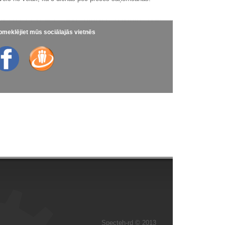
meklējiet mūs sociālajās vietnēs
Specteh-rd © 2013