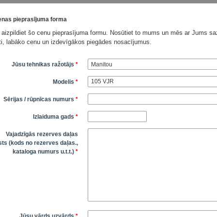
nas pieprasījuma forma
 aizpildiet šo cenu pieprasījuma formu. Nosūtiet to mums un mēs ar Jums saz
āti, labāko cenu un izdevīgākos piegādes nosacījumus.
Jūsu tehnikas ražotājs
*
Modelis
*
Sērijas / rūpnīcas numurs
*
Izlaiduma gads
*
Vajadzīgās rezerves daļas
ts (kods no rezerves daļas.,
kataloga numurs u.t.t.)
*
Jūsu vārds uzvārds
*