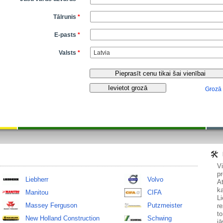
Tālrunis
*
E-pasts
*
Valsts
*
Grozā
V
pr
Liebherr
Volvo
At
ka
Manitou
CIFA
Li
Massey Ferguson
Putzmeister
re
to
New Holland Construction
Schwing
jā