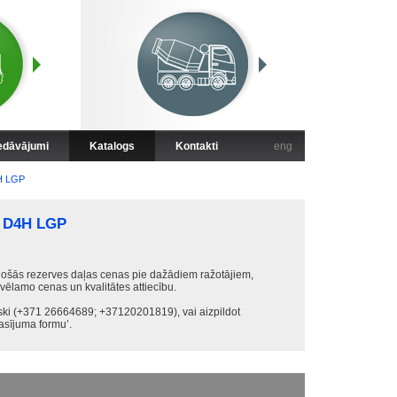
iedāvājumi
Katalogs
Kontakti
eng
H LGP
 D4H LGP
ošās rezerves daļas cenas pie dažādiem ražotājiem,
 vēlamo cenas un kvalitātes attiecību.
iski (+371 26664689; +37120201819), vai aizpildot
sījuma formu’.