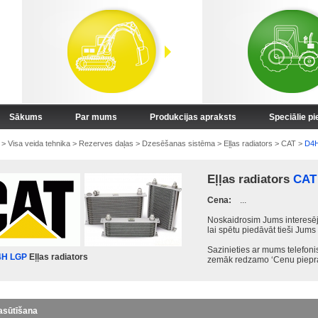
Sākums
Par mums
Produkcijas apraksts
Speciālie p
>
Visa veida tehnika
>
Rezerves daļas
>
Dzesēšanas sistēma
>
Eļļas radiators
>
CAT
>
D4
Eļļas radiators
CAT
Cena:
...
Noskaidrosim Jums interesēj
lai spētu piedāvāt tieši Jums
Sazinieties ar mums telefon
4H LGP
Eļļas radiators
zemāk redzamo ‘Cenu piepra
asūtīšana