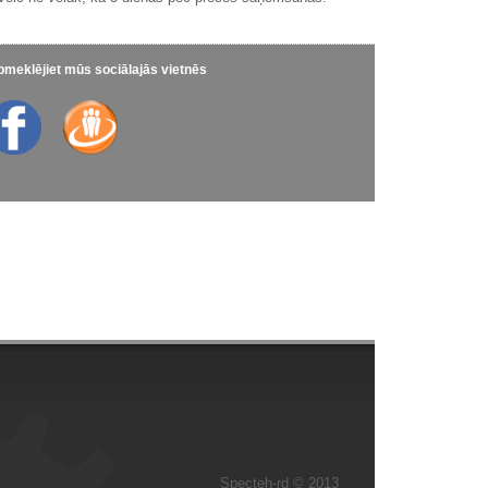
meklējiet mūs sociālajās vietnēs
Specteh-rd © 2013