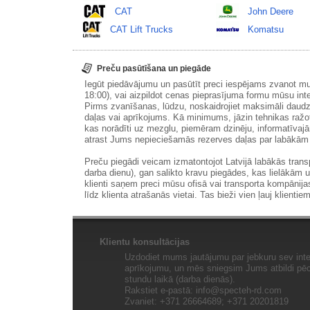
CAT
John Deere
CAT Lift Trucks
Komatsu
Preču pasūtīšana un piegāde
Iegūt piedāvājumu un pasūtīt preci iespējams zvanot m
18:00), vai aizpildot cenas pieprasījuma formu mūsu int
Pirms zvanīšanas, lūdzu, noskaidrojiet maksimāli daudz
daļas vai aprīkojums. Kā minimums, jāzin tehnikas ražot
kas norādīti uz mezglu, piemēram dzinēju, informatīvaj
atrast Jums nepieciešamās rezerves daļas par labākā
Preču piegādi veicam izmatontojot Latvijā labākās tran
darba dienu), gan salikto kravu piegādes, kas lielākām 
klienti saņem preci mūsu ofisā vai transporta kompānija
līdz klienta atrašanās vietai. Tas bieži vien ļauj klientiem
Klientu konsultācijas
Uzdodiet mums jautājumu par jebkuru sev inte
aprīkojumu, un mēs sniegsim Jums atbildi pēc 
stundu laikā (darba dienās).
Rakstiet e-pastā:
info@specteh-rd.com
Zvaniet: +371 26664689; +371 20201819