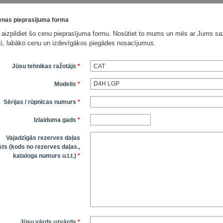
nas pieprasījuma forma
 aizpildiet šo cenu pieprasījuma formu. Nosūtiet to mums un mēs ar Jums saz
āti, labāko cenu un izdevīgākos piegādes nosacījumus.
Jūsu tehnikas ražotājs
*
Modelis
*
Sērijas / rūpnīcas numurs
*
Izlaiduma gads
*
Vajadzīgās rezerves daļas
ts (kods no rezerves daļas.,
kataloga numurs u.t.t.)
*
Jūsu vārds uzvārds
*