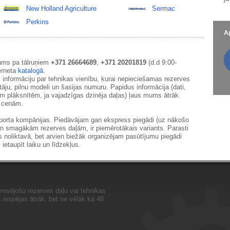
New Holland Agriculture
Sermac
Perkins
Ap
ums pa tālruņiem
+371 26664689
,
+371 20201819
(d.d 9:00-
erneta
katalogā
.
 informāciju par tehnikas vienību, kurai nepieciešamas rezerves
āju, pilnu modeli un šasijas numuru. Papidus informācija (dati,
ām plāksnītēm, ja vajadzīgas dzinēja daļas) ļaus mums ātrāk
m cenām.
sporta kompānijas. Piedāvājam gan ekspress piegādi (uz nākošo
un smagākām rezerves daļām, ir piemērotākais variants. Parasti
s noliktavā, bet arvien biežāk organizējam pasūtījumu piegādi
 ietaupīt laiku un līdzekļus.
resējošu rezerves daļu vai tehnikas
iespējas ātrāk, bet ne vēlāk kā 48