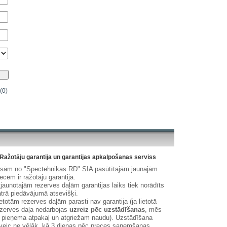
(0)
Ražotāju garantija un garantijas apkalpošanas serviss
isām no "Spectehnikas RD" SIA pasūtītajām jaunajām
ecēm ir ražotāju garantija.
jaunotajām rezerves daļām garantijas laiks tiek norādīts
trā piedāvājumā atsevišķi.
etotām rezerves daļām parasti nav garantija (ja lietotā
zerves daļa nedarbojas
uzreiz pēc uzstādīšanas
, mēs
 pieņema atpakaļ un atgriežam naudu). Uzstādīšana
veic ne vēlāk, kā 3 dienas pēc preces saņemšanas.