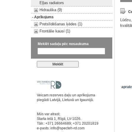
Eļļas radiators
Hidraulika (9)
Ce
- Aprīkojums
Lūdzu,
Pretslīdēšanas ķēdes (1)
kvalit
Frontālie kausi (1)
Meklēt sadaļu pēc nosaukuma
apraks
Veicam rezerves daļu un aprīkojuma
piegādi Latvijā, Lietuvā un Igaunijā.
Mūs var atrast:
Starta ielā 1, Rīgā, LV-1026.
Tālr.: +371 26664689; +371 20201819
e-pasts:
info@specteh-rd.com