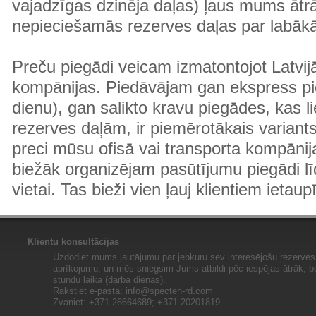
vajadzīgas dzinēja daļas) ļaus mums ātr
nepieciešamās rezerves daļas par labā
Preču piegādi veicam izmatontojot Latvij
kompānijas. Piedāvājam gan ekspress pi
dienu), gan salikto kravu piegādes, kas
rezerves daļām, ir piemērotākais variants
preci mūsu ofisā vai transporta kompānija
biežāk organizējam pasūtījumu piegādi lī
vietai. Tas bieži vien ļauj klientiem ietaup
Klientu konsultācijas
Uzdodiet mums jautājumu par jebkuru sev interesējošu rezerves 
aprīkojumu, un mēs sniegsim Jums atbildi pēc iespējas ātrāk, b
stundu laikā (darba dienās).
Rakstiet e-pastā:
info@specteh-rd.com
Zvaniet: +371 26664689; +371 20201819