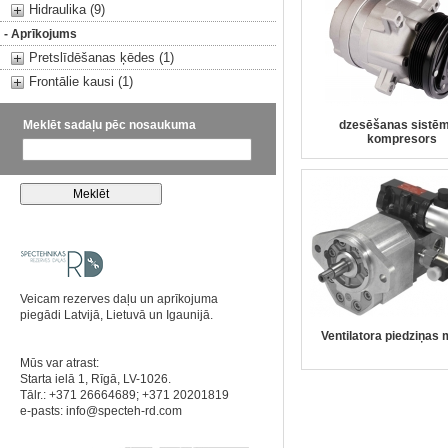
Hidraulika (9)
- Aprīkojums
Pretslīdēšanas ķēdes (1)
Frontālie kausi (1)
Meklēt sadaļu pēc nosaukuma
dzesēšanas sistē
kompresors
Veicam rezerves daļu un aprīkojuma
piegādi Latvijā, Lietuvā un Igaunijā.
Ventilatora piedziņas 
Mūs var atrast:
Starta ielā 1, Rīgā, LV-1026.
Tālr.: +371 26664689; +371 20201819
e-pasts:
info@specteh-rd.com