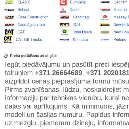
CLARK
Cummins
Liebherr
Bobcat
Deutz
Manitou
Case Construction
Hanomag
Massey 
Case Agriculture
JCB
New Holl
CAT
John Deere
New Holla
CAT Lift Trucks
Komatsu
Perkins
Preču pasūtīšana un piegāde
Iegūt piedāvājumu un pasūtīt preci ies
tālruņiem
+371 26664689
,
+371 202018
aizpildot cenas pieprasījuma formu mūsu
Pirms zvanīšanas, lūdzu, noskaidrojiet 
informāciju par tehnikas vienību, kurai 
daļas vai aprīkojums. Kā minimums, jāzin
modeli un šasijas numuru. Papidus informā
uz mezglu, piemēram dzinēju, informatīv