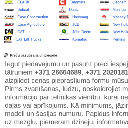
CLARK
Cummins
Liebherr
Bobcat
Deutz
Manitou
Case Construction
Hanomag
Massey 
Case Agriculture
JCB
New Holl
CAT
John Deere
New Holla
CAT Lift Trucks
Komatsu
Perkins
Preču pasūtīšana un piegāde
Iegūt piedāvājumu un pasūtīt preci ies
tālruņiem
+371 26664689
,
+371 202018
aizpildot cenas pieprasījuma formu mūsu
Pirms zvanīšanas, lūdzu, noskaidrojiet 
informāciju par tehnikas vienību, kurai 
daļas vai aprīkojums. Kā minimums, jāzin
modeli un šasijas numuru. Papidus informā
uz mezglu, piemēram dzinēju, informatīv