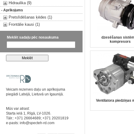
Hidraulika (9)
- Aprīkojums
Pretslīdēšanas ķēdes (1)
Frontālie kausi (1)
Meklēt sadaļu pēc nosaukuma
dzesēšanas sistē
kompresors
Veicam rezerves daļu un aprīkojuma
piegādi Latvijā, Lietuvā un Igaunijā.
Ventilatora piedziņas 
Mūs var atrast:
Starta ielā 1, Rīgā, LV-1026.
Tālr.: +371 26664689; +371 20201819
e-pasts:
info@specteh-rd.com