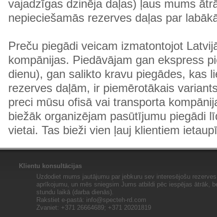
vajadzīgas dzinēja daļas) ļaus mums ātr
nepieciešamās rezerves daļas par labā
Preču piegādi veicam izmatontojot Latvij
kompānijas. Piedāvājam gan ekspress pi
dienu), gan salikto kravu piegādes, kas
rezerves daļām, ir piemērotākais variants
preci mūsu ofisā vai transporta kompānija
biežāk organizējam pasūtījumu piegādi lī
vietai. Tas bieži vien ļauj klientiem ietaup
Klientu konsultācijas
Uzdodiet mums jautājumu par jebkuru sev interesējošu rezerves 
aprīkojumu, un mēs sniegsim Jums atbildi pēc iespējas ātrāk, b
stundu laikā (darba dienās).
Rakstiet e-pastā:
info@specteh-rd.com
Zvaniet: +371 26664689; +371 20201819