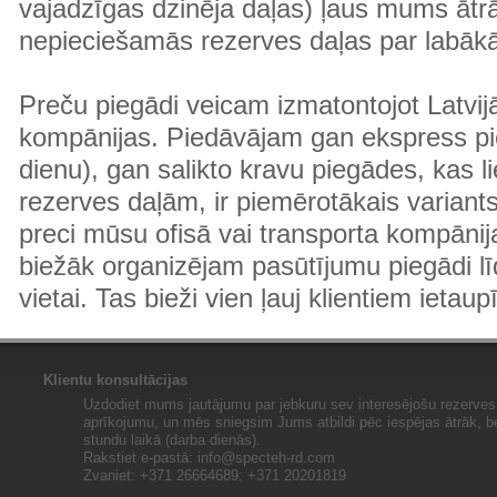
vajadzīgas dzinēja daļas) ļaus mums ātr
nepieciešamās rezerves daļas par labā
Preču piegādi veicam izmatontojot Latvij
kompānijas. Piedāvājam gan ekspress pi
dienu), gan salikto kravu piegādes, kas
rezerves daļām, ir piemērotākais variants
preci mūsu ofisā vai transporta kompānija
biežāk organizējam pasūtījumu piegādi lī
vietai. Tas bieži vien ļauj klientiem ietaup
Klientu konsultācijas
Uzdodiet mums jautājumu par jebkuru sev interesējošu rezerves 
aprīkojumu, un mēs sniegsim Jums atbildi pēc iespējas ātrāk, b
stundu laikā (darba dienās).
Rakstiet e-pastā:
info@specteh-rd.com
Zvaniet: +371 26664689; +371 20201819