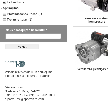
Hidraulika (9)
- Aprīkojums
Pretslīdēšanas ķēdes (1)
dzesēšanas sistē
Frontālie kausi (1)
kompresors
Meklēt sadaļu pēc nosaukuma
Ventilatora piedziņas 
Veicam rezerves daļu un aprīkojuma
piegādi Latvijā, Lietuvā un Igaunijā.
Mūs var atrast:
Starta ielā 1, Rīgā, LV-1026.
Tālr.: +371 26664689; +371 20201819
e-pasts:
info@specteh-rd.com