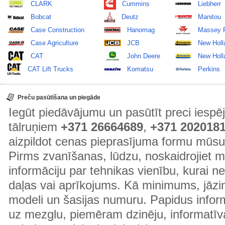
CLARK
Cummins
Liebherr
Bobcat
Deutz
Manitou
Case Construction
Hanomag
Massey 
Case Agriculture
JCB
New Holl
CAT
John Deere
New Holla
CAT Lift Trucks
Komatsu
Perkins
Preču pasūtīšana un piegāde
Iegūt piedāvājumu un pasūtīt preci ies
tālruņiem
+371 26664689
,
+371 202018
aizpildot cenas pieprasījuma formu mūsu
Pirms zvanīšanas, lūdzu, noskaidrojiet 
informāciju par tehnikas vienību, kurai 
daļas vai aprīkojums. Kā minimums, jāzin
modeli un šasijas numuru. Papidus informā
uz mezglu, piemēram dzinēju, informatīv