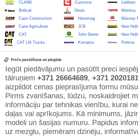
CLARK
Cummins
Liebherr
Bobcat
Deutz
Manitou
Case Construction
Hanomag
Massey 
Case Agriculture
JCB
New Holl
CAT
John Deere
New Holla
CAT Lift Trucks
Komatsu
Perkins
Preču pasūtīšana un piegāde
Iegūt piedāvājumu un pasūtīt preci ies
tālruņiem
+371 26664689
,
+371 202018
aizpildot cenas pieprasījuma formu mūsu
Pirms zvanīšanas, lūdzu, noskaidrojiet 
informāciju par tehnikas vienību, kurai 
daļas vai aprīkojums. Kā minimums, jāzin
modeli un šasijas numuru. Papidus informā
uz mezglu, piemēram dzinēju, informatīv