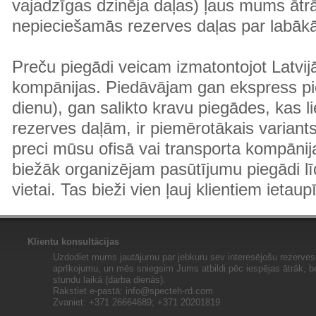
vajadzīgas dzinēja daļas) ļaus mums ātr
nepieciešamās rezerves daļas par labā
Preču piegādi veicam izmatontojot Latvij
kompānijas. Piedāvājam gan ekspress pi
dienu), gan salikto kravu piegādes, kas
rezerves daļām, ir piemērotākais variants
preci mūsu ofisā vai transporta kompānija
biežāk organizējam pasūtījumu piegādi lī
vietai. Tas bieži vien ļauj klientiem ietaup
Klientu konsultācijas
Uzdodiet mums jautājumu par jebkuru sev interesējošu rezerves 
aprīkojumu, un mēs sniegsim Jums atbildi pēc iespējas ātrāk, b
stundu laikā (darba dienās).
Rakstiet e-pastā:
info@specteh-rd.com
Zvaniet: +371 26664689; +371 20201819