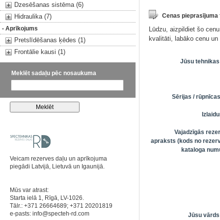
Dzesēšanas sistēma (6)
Cenas pieprasījuma
Hidraulika (7)
- Aprīkojums
Lūdzu, aizpildiet šo cen
kvalitāti, labāko cenu u
Pretslīdēšanas ķēdes (1)
Frontālie kausi (1)
Jūsu tehnikas
Meklēt sadaļu pēc nosaukuma
Sērijas / rūpnīc
Izlai
Vajadzīgās reze
apraksts (kods no rezerv
kataloga numu
Veicam rezerves daļu un aprīkojuma
piegādi Latvijā, Lietuvā un Igaunijā.
Mūs var atrast:
Starta ielā 1, Rīgā, LV-1026.
Tālr.: +371 26664689; +371 20201819
e-pasts:
info@specteh-rd.com
Jūsu vārds