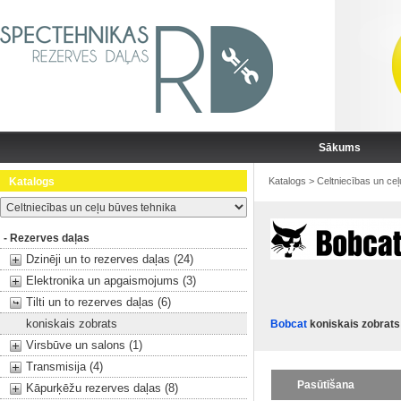
Sākums
Katalogs
Katalogs
>
Celtniecības un ce
- Rezerves daļas
Dzinēji un to rezerves daļas (24)
Elektronika un apgaismojums (3)
Tilti un to rezerves daļas (6)
koniskais zobrats
Bobcat
koniskais zobrats
Virsbūve un salons (1)
Transmisija (4)
Pasūtīšana
Kāpurķēžu rezerves daļas (8)