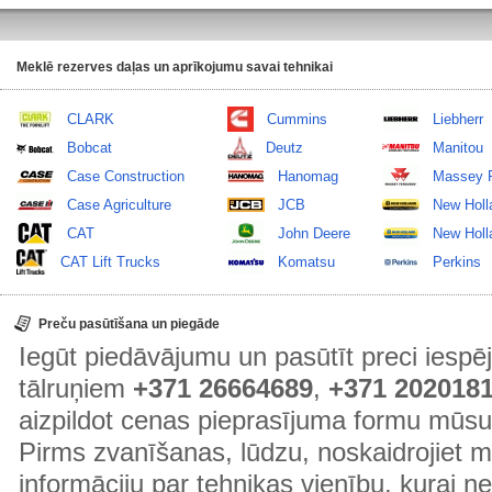
Meklē rezerves daļas un aprīkojumu savai tehnikai
CLARK
Cummins
Liebherr
Bobcat
Deutz
Manitou
Case Construction
Hanomag
Massey 
Case Agriculture
JCB
New Holl
CAT
John Deere
New Holla
CAT Lift Trucks
Komatsu
Perkins
Preču pasūtīšana un piegāde
Iegūt piedāvājumu un pasūtīt preci ies
tālruņiem
+371 26664689
,
+371 202018
aizpildot cenas pieprasījuma formu mūsu
Pirms zvanīšanas, lūdzu, noskaidrojiet 
informāciju par tehnikas vienību, kurai 