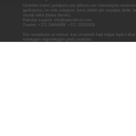
Uzdodiet mums jautājumu par jebkuru sev interesējošu rezerves 
aprīkojumu, un mēs sniegsim Jums atbildi pēc iespējas ātrāk, b
stundu laikā (darba dienās).
Rakstiet e-pastā:
info@specteh-rd.com
Zvaniet: +371 26664689; +371 20201819
Visi nosaukumi un numuri, kas izmantoti šajā mājas lapā ir tika
minētajām reģistrētajām preču markām.