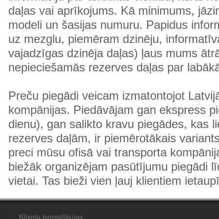
daļas vai aprīkojums. Kā minimums, jāzin
modeli un šasijas numuru. Papidus informā
uz mezglu, piemēram dzinēju, informatīv
vajadzīgas dzinēja daļas) ļaus mums ātr
nepieciešamās rezerves daļas par labā
Preču piegādi veicam izmatontojot Latvij
kompānijas. Piedāvājam gan ekspress pi
dienu), gan salikto kravu piegādes, kas
rezerves daļām, ir piemērotākais variants
preci mūsu ofisā vai transporta kompānija
biežāk organizējam pasūtījumu piegādi lī
vietai. Tas bieži vien ļauj klientiem ietaup
Klientu konsultācijas