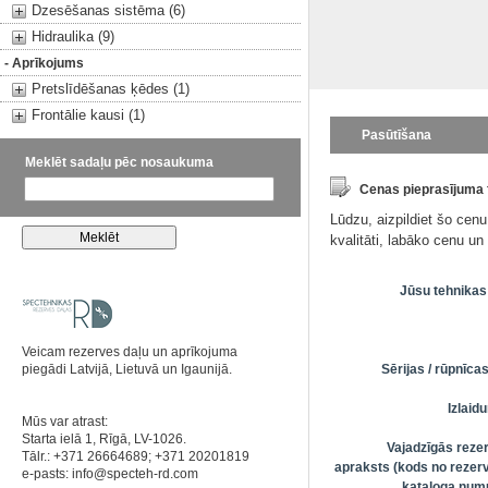
Dzesēšanas sistēma (6)
Hidraulika (9)
- Aprīkojums
Pretslīdēšanas ķēdes (1)
Frontālie kausi (1)
Pasūtīšana
Meklēt sadaļu pēc nosaukuma
Cenas pieprasījuma
Lūdzu, aizpildiet šo cen
kvalitāti, labāko cenu u
Jūsu tehnikas
Veicam rezerves daļu un aprīkojuma
piegādi Latvijā, Lietuvā un Igaunijā.
Sērijas / rūpnīc
Izlai
Mūs var atrast:
Starta ielā 1, Rīgā, LV-1026.
Vajadzīgās reze
Tālr.: +371 26664689; +371 20201819
apraksts (kods no rezerv
e-pasts:
info@specteh-rd.com
kataloga numu