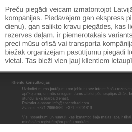
Preču piegādi veicam izmatontojot Latvij
kompānijas. Piedāvājam gan ekspress pi
dienu), gan salikto kravu piegādes, kas
rezerves daļām, ir piemērotākais variants
preci mūsu ofisā vai transporta kompānija
biežāk organizējam pasūtījumu piegādi lī
vietai. Tas bieži vien ļauj klientiem ietaup
Klientu konsultācijas
Uzdodiet mums jautājumu par jebkuru sev interesējošu rezerves 
aprīkojumu, un mēs sniegsim Jums atbildi pēc iespējas ātrāk, b
stundu laikā (darba dienās).
Rakstiet e-pastā:
info@specteh-rd.com
Zvaniet: +371 26664689; +371 20201819
Visi nosaukumi un numuri, kas izmantoti šajā mājas lapā ir tika
minētajām reģistrētajām preču markām.