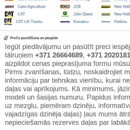
Case Agriculture
JCB
New Holl
CAT
John Deere
New Holla
CAT Lift Trucks
Komatsu
Perkins
Preču pasūtīšana un piegāde
Iegūt piedāvājumu un pasūtīt preci ies
tālruņiem
+371 26664689
,
+371 202018
aizpildot cenas pieprasījuma formu mūsu
Pirms zvanīšanas, lūdzu, noskaidrojiet 
informāciju par tehnikas vienību, kurai 
daļas vai aprīkojums. Kā minimums, jāzin
modeli un šasijas numuru. Papidus informā
uz mezglu, piemēram dzinēju, informatīv
vajadzīgas dzinēja daļas) ļaus mums ātr
nepieciešamās rezerves daļas par labā