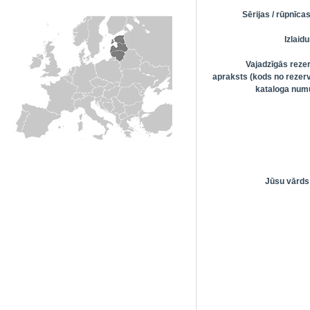
Sērijas / rūpnīc
Izlai
Vajadzīgās reze
apraksts (kods no rezerv
kataloga numu
Jūsu vārds