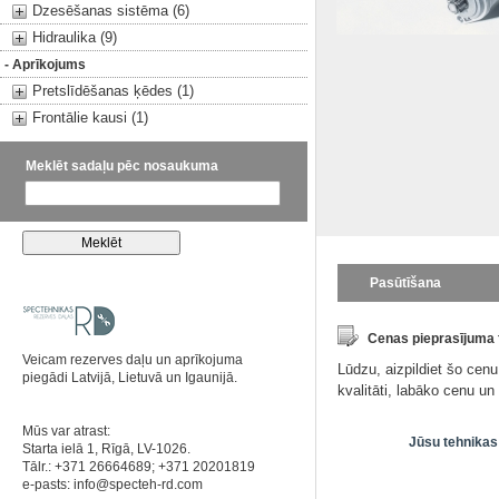
Dzesēšanas sistēma (6)
Hidraulika (9)
- Aprīkojums
Pretslīdēšanas ķēdes (1)
Frontālie kausi (1)
Meklēt sadaļu pēc nosaukuma
Pasūtīšana
Cenas pieprasījuma
Veicam rezerves daļu un aprīkojuma
Lūdzu, aizpildiet šo cen
piegādi Latvijā, Lietuvā un Igaunijā.
kvalitāti, labāko cenu u
Mūs var atrast:
Jūsu tehnikas
Starta ielā 1, Rīgā, LV-1026.
Tālr.: +371 26664689; +371 20201819
e-pasts:
info@specteh-rd.com