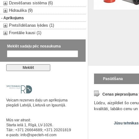
Dzesēšanas sistēma (6)
Hidraulika (9)
- Aprīkojums
Pretslīdēšanas ķēdes (1)
Frontālie kausi (1)
Meklēt sadaļu pēc nosaukuma
Pasūtīšana
Cenas pieprasījuma
Veicam rezerves daļu un aprīkojuma
Lūdzu, aizpildiet šo cen
piegādi Latvijā, Lietuvā un Igaunijā.
kvalitāti, labāko cenu u
Mūs var atrast:
Jūsu tehnikas
Starta ielā 1, Rīgā, LV-1026.
Tālr.: +371 26664689; +371 20201819
e-pasts:
info@specteh-rd.com