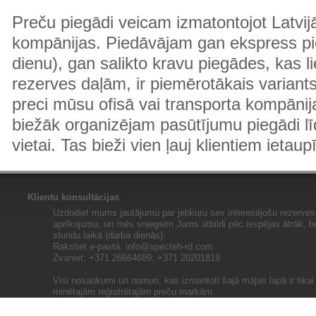
Preču piegādi veicam izmatontojot Latvij
kompānijas. Piedāvājam gan ekspress pi
dienu), gan salikto kravu piegādes, kas
rezerves daļām, ir piemērotākais variants
preci mūsu ofisā vai transporta kompānija
biežāk organizējam pasūtījumu piegādi lī
vietai. Tas bieži vien ļauj klientiem ietaup
Klientu konsultācijas
Uzdodiet mums jautājumu par jebkuru sev interesējošu rezerves 
aprīkojumu, un mēs sniegsim Jums atbildi pēc iespējas ātrāk, b
stundu laikā (darba dienās).
Rakstiet e-pastā:
info@specteh-rd.com
Zvaniet: +371 26664689; +371 20201819
Visi nosaukumi un numuri, kas izmantoti šajā mājas lapā ir tika
minētajām reģistrētajām preču markām.