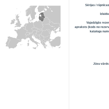
Sērijas / rūpnīc
Izlai
Vajadzīgās reze
apraksts (kods no rezerv
kataloga numu
Jūsu vārds