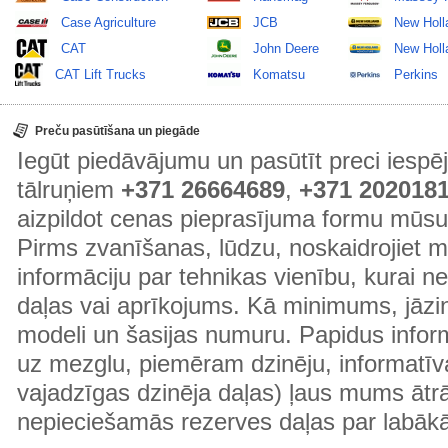
Case Agriculture
JCB
New Holl
CAT
John Deere
New Holla
CAT Lift Trucks
Komatsu
Perkins
Preču pasūtīšana un piegāde
Iegūt piedāvājumu un pasūtīt preci ies
tālruņiem
+371 26664689
,
+371 202018
aizpildot cenas pieprasījuma formu mūsu
Pirms zvanīšanas, lūdzu, noskaidrojiet 
informāciju par tehnikas vienību, kurai 
daļas vai aprīkojums. Kā minimums, jāzin
modeli un šasijas numuru. Papidus informā
uz mezglu, piemēram dzinēju, informatīv
vajadzīgas dzinēja daļas) ļaus mums ātr
nepieciešamās rezerves daļas par labā