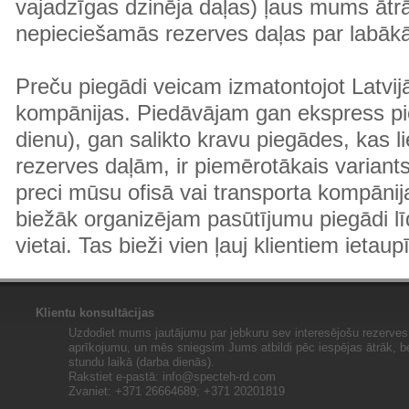
vajadzīgas dzinēja daļas) ļaus mums ātr
nepieciešamās rezerves daļas par labā
Preču piegādi veicam izmatontojot Latvij
kompānijas. Piedāvājam gan ekspress pi
dienu), gan salikto kravu piegādes, kas
rezerves daļām, ir piemērotākais variants
preci mūsu ofisā vai transporta kompānija
biežāk organizējam pasūtījumu piegādi lī
vietai. Tas bieži vien ļauj klientiem ietaup
Klientu konsultācijas
Uzdodiet mums jautājumu par jebkuru sev interesējošu rezerves 
aprīkojumu, un mēs sniegsim Jums atbildi pēc iespējas ātrāk, b
stundu laikā (darba dienās).
Rakstiet e-pastā:
info@specteh-rd.com
Zvaniet: +371 26664689; +371 20201819