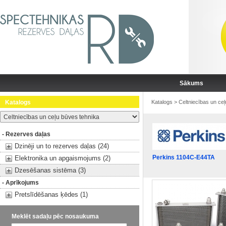
Sākums
Katalogs
Katalogs
>
Celtniecības un ce
- Rezerves daļas
Dzinēji un to rezerves daļas (24)
Perkins 1104C-E44TA
Elektronika un apgaismojums (2)
Dzesēšanas sistēma (3)
- Aprīkojums
Pretslīdēšanas ķēdes (1)
Meklēt sadaļu pēc nosaukuma