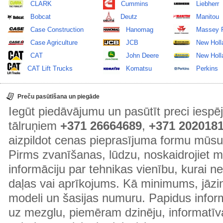
CLARK
Cummins
Liebherr
Bobcat
Deutz
Manitou
Case Construction
Hanomag
Massey 
Case Agriculture
JCB
New Holl
CAT
John Deere
New Holla
CAT Lift Trucks
Komatsu
Perkins
Preču pasūtīšana un piegāde
Iegūt piedāvājumu un pasūtīt preci ies
tālruņiem
+371 26664689
,
+371 202018
aizpildot cenas pieprasījuma formu mūsu
Pirms zvanīšanas, lūdzu, noskaidrojiet 
informāciju par tehnikas vienību, kurai 
daļas vai aprīkojums. Kā minimums, jāzin
modeli un šasijas numuru. Papidus informā
uz mezglu, piemēram dzinēju, informatīv