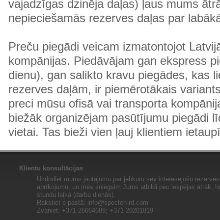
vajadzīgas dzinēja daļas) ļaus mums ātr
nepieciešamās rezerves daļas par labā
Preču piegādi veicam izmatontojot Latvij
kompānijas. Piedāvājam gan ekspress pi
dienu), gan salikto kravu piegādes, kas
rezerves daļām, ir piemērotākais variants
preci mūsu ofisā vai transporta kompānija
biežāk organizējam pasūtījumu piegādi lī
vietai. Tas bieži vien ļauj klientiem ietaup
Klientu konsultācijas
Uzdodiet mums jautājumu par jebkuru sev interesējošu rezerves 
aprīkojumu, un mēs sniegsim Jums atbildi pēc iespējas ātrāk, b
stundu laikā (darba dienās).
Rakstiet e-pastā:
info@specteh-rd.com
Zvaniet: +371 26664689; +371 20201819