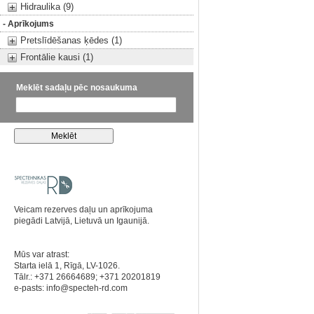
Hidraulika (9)
- Aprīkojums
Pretslīdēšanas ķēdes (1)
Frontālie kausi (1)
Meklēt sadaļu pēc nosaukuma
Veicam rezerves daļu un aprīkojuma
piegādi Latvijā, Lietuvā un Igaunijā.
Mūs var atrast:
Starta ielā 1, Rīgā, LV-1026.
Tālr.: +371 26664689; +371 20201819
e-pasts:
info@specteh-rd.com