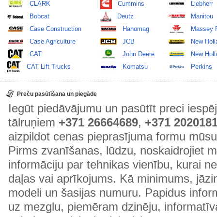
CLARK
Cummins
Liebherr
Bobcat
Deutz
Manitou
Case Construction
Hanomag
Massey 
Case Agriculture
JCB
New Holl
CAT
John Deere
New Holla
CAT Lift Trucks
Komatsu
Perkins
Preču pasūtīšana un piegāde
Iegūt piedāvājumu un pasūtīt preci ies
tālruņiem
+371 26664689
,
+371 202018
aizpildot cenas pieprasījuma formu mūsu
Pirms zvanīšanas, lūdzu, noskaidrojiet 
informāciju par tehnikas vienību, kurai 
daļas vai aprīkojums. Kā minimums, jāzin
modeli un šasijas numuru. Papidus informā
uz mezglu, piemēram dzinēju, informatīv