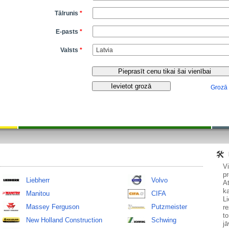
Tālrunis
*
E-pasts
*
Valsts
*
Grozā
V
pr
Liebherr
Volvo
At
ka
Manitou
CIFA
Li
Massey Ferguson
Putzmeister
re
to
New Holland Construction
Schwing
jā