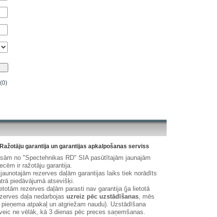
(0)
Ražotāju garantija un garantijas apkalpošanas serviss
isām no "Spectehnikas RD" SIA pasūtītajām jaunajām
ecēm ir ražotāju garantija.
jaunotajām rezerves daļām garantijas laiks tiek norādīts
trā piedāvājumā atsevišķi.
etotām rezerves daļām parasti nav garantija (ja lietotā
zerves daļa nedarbojas
uzreiz pēc uzstādīšanas
, mēs
 pieņema atpakaļ un atgriežam naudu). Uzstādīšana
veic ne vēlāk, kā 3 dienas pēc preces saņemšanas.