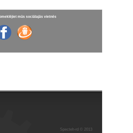
meklējiet mūs sociālajās vietnēs
Specteh-rd © 2013