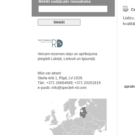
Meklēt sadaļu pēc nosaukuma
Ce
Lūdzu,
kvalit
Veicam rezerves daļu un aprīkojuma
piegādi Latvijā, Lietuvā un Igaunijā.
Mūs var atrast:
Starta ielā 1, Rīgā, LV-1026.
Tālr.: +371 26664689; +371 20201819
apraks
e-pasts:
info@specteh-rd.com