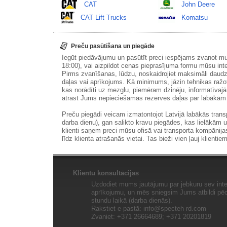
CAT
John Deere
CAT Lift Trucks
Komatsu
Preču pasūtīšana un piegāde
Iegūt piedāvājumu un pasūtīt preci iespējams zvanot m
18:00), vai aizpildot cenas pieprasījuma formu mūsu int
Pirms zvanīšanas, lūdzu, noskaidrojiet maksimāli daudz
daļas vai aprīkojums. Kā minimums, jāzin tehnikas ražot
kas norādīti uz mezglu, piemēram dzinēju, informatīvaj
atrast Jums nepieciešamās rezerves daļas par labākā
Preču piegādi veicam izmatontojot Latvijā labākās tran
darba dienu), gan salikto kravu piegādes, kas lielākām 
klienti saņem preci mūsu ofisā vai transporta kompānija
līdz klienta atrašanās vietai. Tas bieži vien ļauj klientiem
Klientu konsultācijas
Uzdodiet mums jautājumu par jebkuru sev inte
aprīkojumu, un mēs sniegsim Jums atbildi pēc 
stundu laikā (darba dienās).
Rakstiet e-pastā:
info@specteh-rd.com
Zvaniet: +371 26664689; +371 20201819