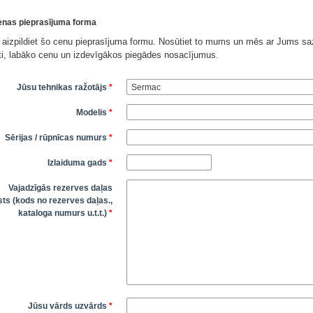
nas pieprasījuma forma
 aizpildiet šo cenu pieprasījuma formu. Nosūtiet to mums un mēs ar Jums saz
āti, labāko cenu un izdevīgākos piegādes nosacījumus.
Jūsu tehnikas ražotājs
*
Modelis
*
Sērijas / rūpnīcas numurs
*
Izlaiduma gads
*
Vajadzīgās rezerves daļas
ts (kods no rezerves daļas.,
kataloga numurs u.t.t.)
*
Jūsu vārds uzvārds
*