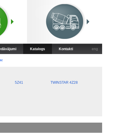
iedāvājumi
Katalogs
Kontakti
eng
ac
5Z41
TWINSTAR 4Z28