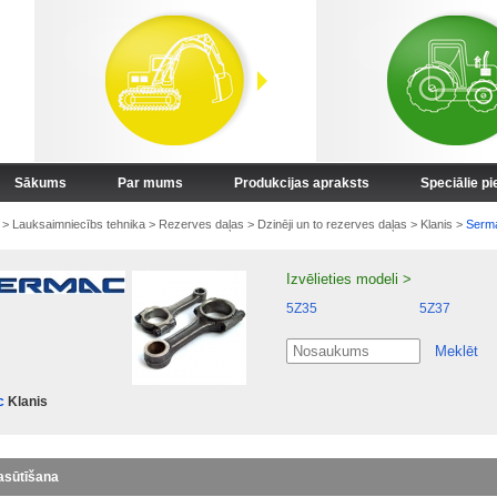
Sākums
Par mums
Produkcijas apraksts
Speciālie p
>
Lauksaimniecībs tehnika
>
Rezerves daļas
>
Dzinēji un to rezerves daļas
>
Klanis
>
Serm
Izvēlieties modeli >
5Z35
5Z37
Meklēt
c
Klanis
asūtīšana