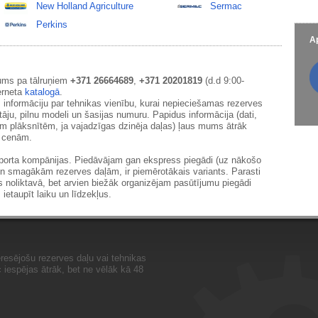
New Holland Agriculture
Sermac
Perkins
Ap
ums pa tālruņiem
+371 26664689
,
+371 20201819
(d.d 9:00-
erneta
katalogā
.
 informāciju par tehnikas vienību, kurai nepieciešamas rezerves
āju, pilnu modeli un šasijas numuru. Papidus informācija (dati,
ām plāksnītēm, ja vajadzīgas dzinēja daļas) ļaus mums ātrāk
m cenām.
sporta kompānijas. Piedāvājam gan ekspress piegādi (uz nākošo
un smagākām rezerves daļām, ir piemērotākais variants. Parasti
s noliktavā, bet arvien biežāk organizējam pasūtījumu piegādi
 ietaupīt laiku un līdzekļus.
resējošu rezerves daļu vai tehnikas
iespējas ātrāk, bet ne vēlāk kā 48