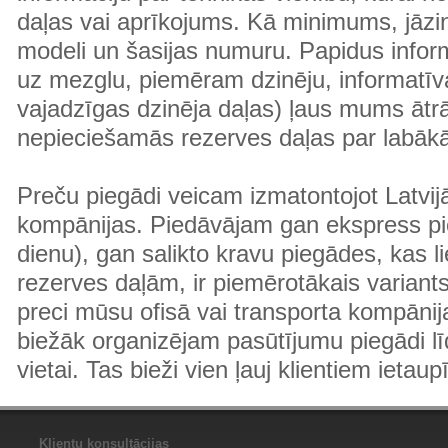
daļas vai aprīkojums. Kā minimums, jāzin
modeli un šasijas numuru. Papidus informā
uz mezglu, piemēram dzinēju, informatīv
vajadzīgas dzinēja daļas) ļaus mums ātr
nepieciešamās rezerves daļas par labā
Preču piegādi veicam izmatontojot Latvij
kompānijas. Piedāvājam gan ekspress pi
dienu), gan salikto kravu piegādes, kas
rezerves daļām, ir piemērotākais variants
preci mūsu ofisā vai transporta kompānija
biežāk organizējam pasūtījumu piegādi lī
vietai. Tas bieži vien ļauj klientiem ietaup
Klientu konsultācijas