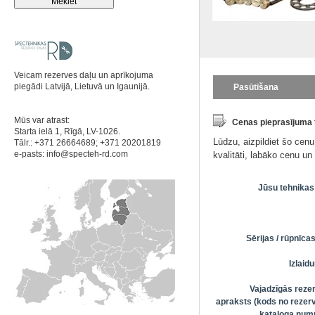
Veicam rezerves daļu un aprīkojuma
piegādi Latvijā, Lietuvā un Igaunijā.
Pasūtīšana
Mūs var atrast:
Cenas pieprasījuma
Starta ielā 1, Rīgā, LV-1026.
Lūdzu, aizpildiet šo cen
Tālr.: +371 26664689; +371 20201819
e-pasts:
info@specteh-rd.com
kvalitāti, labāko cenu u
Jūsu tehnikas
Sērijas / rūpnīc
Izlai
Vajadzīgās reze
apraksts (kods no rezerv
kataloga numu