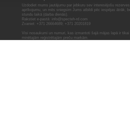
Uzdodiet mums jautājumu par jebkuru sev interesējošu rezerves 
aprīkojumu, un mēs sniegsim Jums atbildi pēc iespējas ātrāk, b
stundu laikā (darba dienās).
Rakstiet e-pastā:
info@specteh-rd.com
Zvaniet: +371 26664689; +371 20201819
Visi nosaukumi un numuri, kas izmantoti šajā mājas lapā ir tika
minētajām reģistrētajām preču markām.