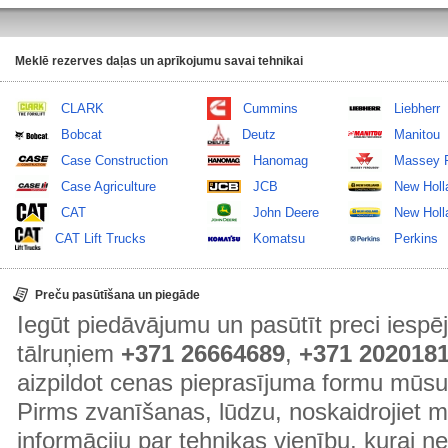
Meklē rezerves daļas un aprīkojumu savai tehnikai
CLARK
Cummins
Liebherr
Bobcat
Deutz
Manitou
Case Construction
Hanomag
Massey 
Case Agriculture
JCB
New Holl
CAT
John Deere
New Holla
CAT Lift Trucks
Komatsu
Perkins
Preču pasūtīšana un piegāde
Iegūt piedāvājumu un pasūtīt preci ies
tālruņiem
+371 26664689
,
+371 202018
aizpildot cenas pieprasījuma formu mūsu
Pirms zvanīšanas, lūdzu, noskaidrojiet 
informāciju par tehnikas vienību, kurai 