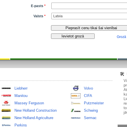
E-pasts
*
Valsts
*
Grozā
V
pr
Liebherr
Volvo
At
ka
Manitou
CIFA
Li
Massey Ferguson
Putzmeister
re
to
New Holland Construction
Schwing
jā
New Holland Agriculture
Sermac
Perkins