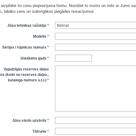
 aizpildiet šo cenu pieprasījuma formu. Nosūtiet to mums un mēs ar Jums saz
āti, labāko cenu un izdevīgākos piegādes nosacījumus.
Jūsu tehnikas ražotājs
*
Modelis
*
Sērijas / rūpnīcas numurs
*
Izlaiduma gads
*
Vajadzīgās rezerves daļas
ts (kods no rezerves daļas.,
kataloga numurs u.t.t.)
*
Jūsu vārds uzvārds
*
Tālrunis
*