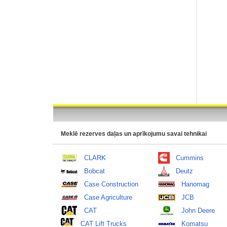
Meklē rezerves daļas un aprīkojumu savai tehnikai
CLARK
Cummins
Bobcat
Deutz
Case Construction
Hanomag
Case Agriculture
JCB
CAT
John Deere
CAT Lift Trucks
Komatsu