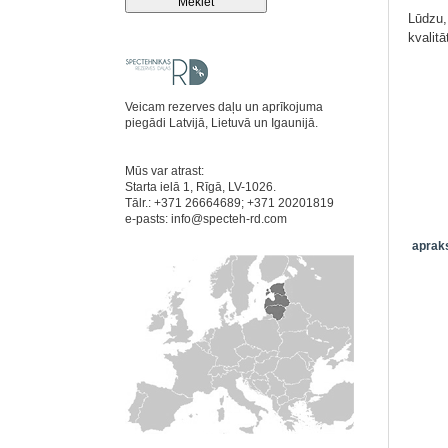
Lūdzu,
kvalit
Veicam rezerves daļu un aprīkojuma
piegādi Latvijā, Lietuvā un Igaunijā.
Mūs var atrast:
Starta ielā 1, Rīgā, LV-1026.
Tālr.: +371 26664689; +371 20201819
e-pasts:
info@specteh-rd.com
apraks