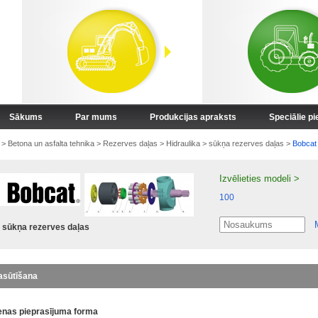
Sākums
Par mums
Produkcijas apraksts
Speciālie p
>
Betona un asfalta tehnika
>
Rezerves daļas
>
Hidraulika
>
sūkņa rezerves daļas
>
Bobcat
Izvēlieties modeli >
100
sūkņa rezerves daļas
asūtīšana
nas pieprasījuma forma