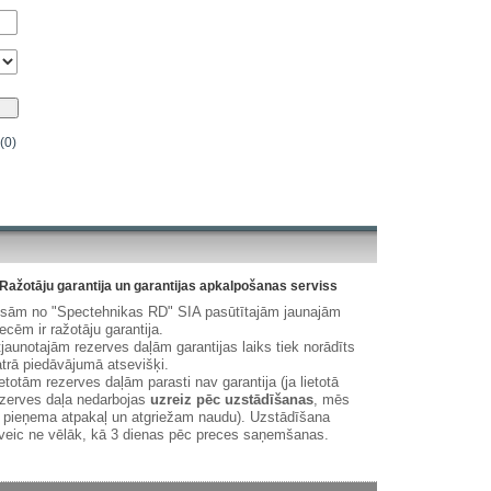
(0)
Ražotāju garantija un garantijas apkalpošanas serviss
isām no "Spectehnikas RD" SIA pasūtītajām jaunajām
ecēm ir ražotāju garantija.
jaunotajām rezerves daļām garantijas laiks tiek norādīts
trā piedāvājumā atsevišķi.
etotām rezerves daļām parasti nav garantija (ja lietotā
zerves daļa nedarbojas
uzreiz pēc uzstādīšanas
, mēs
 pieņema atpakaļ un atgriežam naudu). Uzstādīšana
veic ne vēlāk, kā 3 dienas pēc preces saņemšanas.