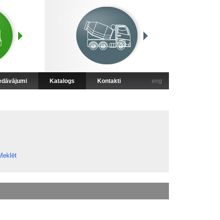
iedāvājumi
Katalogs
Kontakti
eng
Meklēt