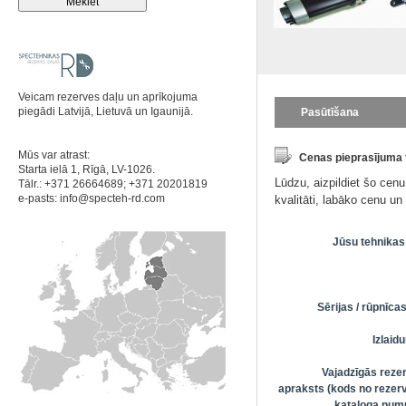
Veicam rezerves daļu un aprīkojuma
piegādi Latvijā, Lietuvā un Igaunijā.
Pasūtīšana
Mūs var atrast:
Cenas pieprasījuma
Starta ielā 1, Rīgā, LV-1026.
Lūdzu, aizpildiet šo cen
Tālr.: +371 26664689; +371 20201819
e-pasts:
info@specteh-rd.com
kvalitāti, labāko cenu u
Jūsu tehnikas
Sērijas / rūpnīc
Izlai
Vajadzīgās reze
apraksts (kods no rezerv
kataloga numu