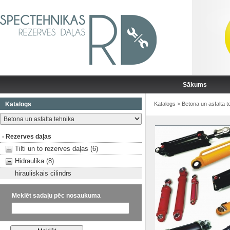
Sākums
Katalogs
Katalogs
>
Betona un asfalta t
- Rezerves daļas
Tilti un to rezerves daļas (6)
Hidraulika (8)
hirauliskais cilindrs
Meklēt sadaļu pēc nosaukuma