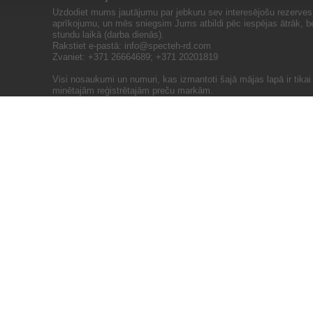
Uzdodiet mums jautājumu par jebkuru sev interesējošu rezerves 
aprīkojumu, un mēs sniegsim Jums atbildi pēc iespējas ātrāk, b
stundu laikā (darba dienās).
Rakstiet e-pastā:
info@specteh-rd.com
Zvaniet: +371 26664689; +371 20201819
Visi nosaukumi un numuri, kas izmantoti šajā mājas lapā ir tika
minētajām reģistrētajām preču markām.