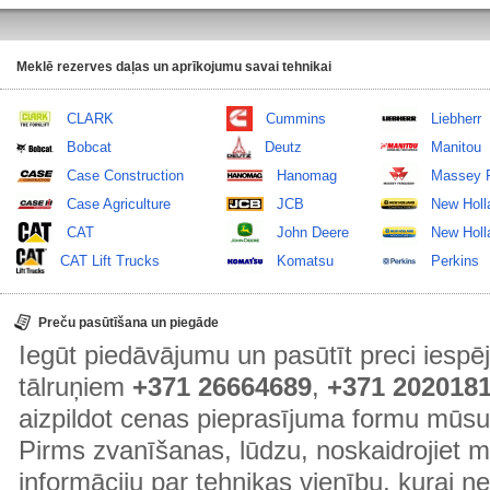
Meklē rezerves daļas un aprīkojumu savai tehnikai
CLARK
Cummins
Liebherr
Bobcat
Deutz
Manitou
Case Construction
Hanomag
Massey 
Case Agriculture
JCB
New Holl
CAT
John Deere
New Holla
CAT Lift Trucks
Komatsu
Perkins
Preču pasūtīšana un piegāde
Iegūt piedāvājumu un pasūtīt preci ies
tālruņiem
+371 26664689
,
+371 202018
aizpildot cenas pieprasījuma formu mūsu
Pirms zvanīšanas, lūdzu, noskaidrojiet 
informāciju par tehnikas vienību, kurai 