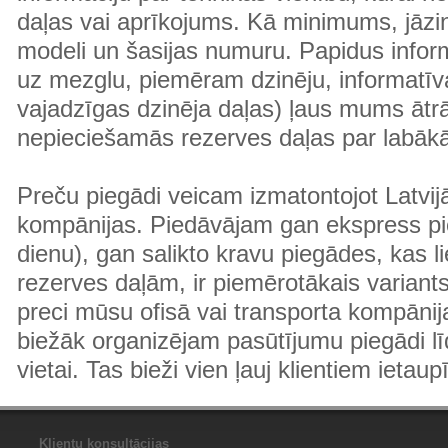
daļas vai aprīkojums. Kā minimums, jāzin
modeli un šasijas numuru. Papidus informā
uz mezglu, piemēram dzinēju, informatīv
vajadzīgas dzinēja daļas) ļaus mums ātr
nepieciešamās rezerves daļas par labā
Preču piegādi veicam izmatontojot Latvij
kompānijas. Piedāvājam gan ekspress pi
dienu), gan salikto kravu piegādes, kas
rezerves daļām, ir piemērotākais variants
preci mūsu ofisā vai transporta kompānija
biežāk organizējam pasūtījumu piegādi lī
vietai. Tas bieži vien ļauj klientiem ietaup
Klientu konsultācijas