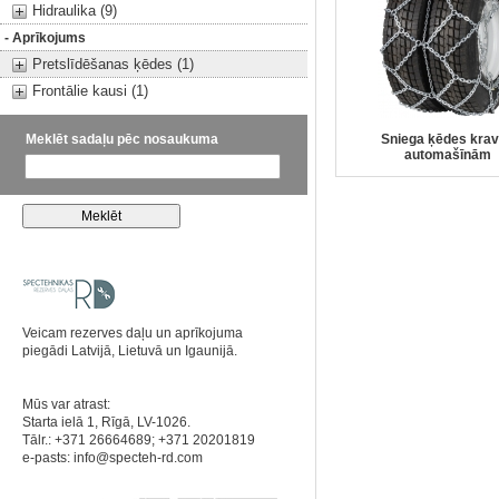
Hidraulika (9)
- Aprīkojums
Pretslīdēšanas ķēdes (1)
Frontālie kausi (1)
Meklēt sadaļu pēc nosaukuma
Sniega ķēdes kra
automašīnām
Veicam rezerves daļu un aprīkojuma
piegādi Latvijā, Lietuvā un Igaunijā.
Mūs var atrast:
Starta ielā 1, Rīgā, LV-1026.
Tālr.: +371 26664689; +371 20201819
e-pasts:
info@specteh-rd.com