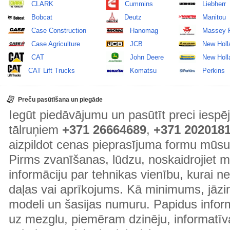
CLARK
Cummins
Liebherr
Bobcat
Deutz
Manitou
Case Construction
Hanomag
Massey 
Case Agriculture
JCB
New Holl
CAT
John Deere
New Holla
CAT Lift Trucks
Komatsu
Perkins
Preču pasūtīšana un piegāde
Iegūt piedāvājumu un pasūtīt preci ies
tālruņiem
+371 26664689
,
+371 202018
aizpildot cenas pieprasījuma formu mūsu
Pirms zvanīšanas, lūdzu, noskaidrojiet 
informāciju par tehnikas vienību, kurai 
daļas vai aprīkojums. Kā minimums, jāzin
modeli un šasijas numuru. Papidus informā
uz mezglu, piemēram dzinēju, informatīv