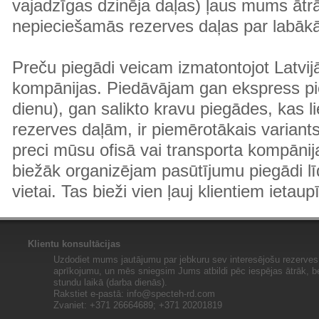
vajadzīgas dzinēja daļas) ļaus mums ātr
nepieciešamās rezerves daļas par labā
Preču piegādi veicam izmatontojot Latvij
kompānijas. Piedāvājam gan ekspress pi
dienu), gan salikto kravu piegādes, kas
rezerves daļām, ir piemērotākais variants
preci mūsu ofisā vai transporta kompānija
biežāk organizējam pasūtījumu piegādi lī
vietai. Tas bieži vien ļauj klientiem ietaup
Klientu konsultācijas
Uzdodiet mums jautājumu par jebkuru sev interesējošu rezerves 
aprīkojumu, un mēs sniegsim Jums atbildi pēc iespējas ātrāk, b
stundu laikā (darba dienās).
Rakstiet e-pastā:
info@specteh-rd.com
Zvaniet: +371 26664689; +371 20201819