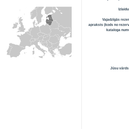
Izlai
Vajadzīgās reze
apraksts (kods no rezerv
kataloga numu
Jūsu vārds