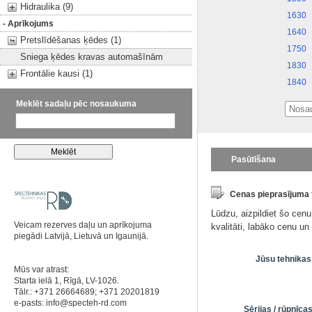
Hidraulika (9)
1630
- Aprīkojums
1640
Pretslīdēšanas ķēdes (1)
1750
Sniega ķēdes kravas automašīnām
1830
Frontālie kausi (1)
1840
Meklēt sadaļu pēc nosaukuma
Pasūtīšana
Cenas pieprasījuma
Lūdzu, aizpildiet šo cen
Veicam rezerves daļu un aprīkojuma
kvalitāti, labāko cenu u
piegādi Latvijā, Lietuvā un Igaunijā.
Jūsu tehnikas
Mūs var atrast:
Starta ielā 1, Rīgā, LV-1026.
Tālr.: +371 26664689; +371 20201819
e-pasts:
info@specteh-rd.com
Sērijas / rūpnīc