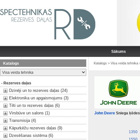
Sākums
Katalogs
Katalogs
>
Visa veida tehnika
- Rezerves daļas
Dzinēji un to rezerves daļas (24)
Elektronika un apgaismojums (3)
Tilti un to rezerves daļas (6)
Virsbūve un salons (1)
John Deere
Sniega ķēdes
Transmisija (4)
Kāpurķēžu rezerves daļas (9)
1350
Dzesēšanas sistēma (6)
1550