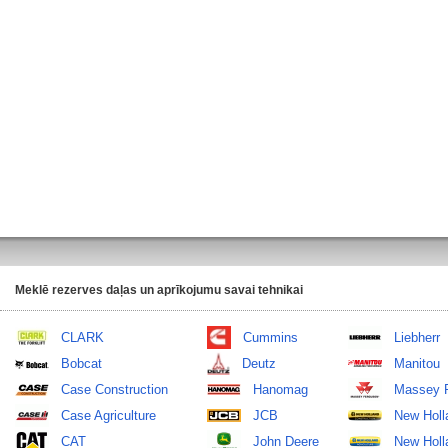
Meklē rezerves daļas un aprīkojumu savai tehnikai
CLARK
Cummins
Liebherr
Bobcat
Deutz
Manitou
Case Construction
Hanomag
Massey 
Case Agriculture
JCB
New Holl
CAT
John Deere
New Holla