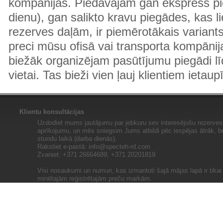
kompānijas. Piedāvājam gan ekspress pi
dienu), gan salikto kravu piegādes, kas
rezerves daļām, ir piemērotākais variants
preci mūsu ofisā vai transporta kompānija
biežāk organizējam pasūtījumu piegādi lī
vietai. Tas bieži vien ļauj klientiem ietaup
Klientu konsultācijas
Uzdodiet mums jautājumu par jebkuru sev interesējošu rezerves 
aprīkojumu, un mēs sniegsim Jums atbildi pēc iespējas ātrāk, b
stundu laikā (darba dienās).
Rakstiet e-pastā:
info@specteh-rd.com
Zvaniet: +371 26664689; +371 20201819
Visi nosaukumi un numuri, kas izmantoti šajā mājas lapā ir tika
minētajām reģistrētajām preču markām.