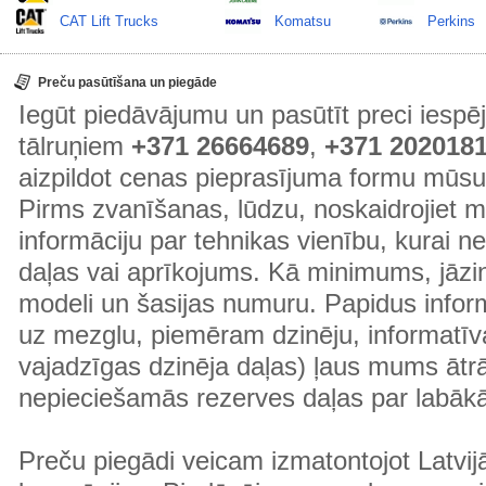
CAT Lift Trucks
Komatsu
Perkins
Preču pasūtīšana un piegāde
Iegūt piedāvājumu un pasūtīt preci ies
tālruņiem
+371 26664689
,
+371 202018
aizpildot cenas pieprasījuma formu mūsu
Pirms zvanīšanas, lūdzu, noskaidrojiet 
informāciju par tehnikas vienību, kurai 
daļas vai aprīkojums. Kā minimums, jāzin
modeli un šasijas numuru. Papidus informā
uz mezglu, piemēram dzinēju, informatīv
vajadzīgas dzinēja daļas) ļaus mums ātr
nepieciešamās rezerves daļas par labā
Preču piegādi veicam izmatontojot Latvij