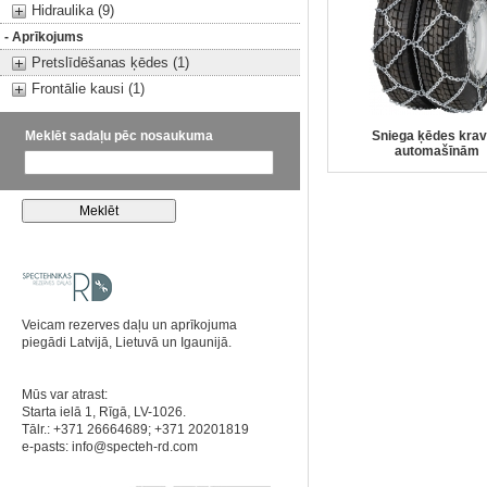
Hidraulika (9)
- Aprīkojums
Pretslīdēšanas ķēdes (1)
Frontālie kausi (1)
Meklēt sadaļu pēc nosaukuma
Sniega ķēdes kra
automašīnām
Veicam rezerves daļu un aprīkojuma
piegādi Latvijā, Lietuvā un Igaunijā.
Mūs var atrast:
Starta ielā 1, Rīgā, LV-1026.
Tālr.: +371 26664689; +371 20201819
e-pasts:
info@specteh-rd.com