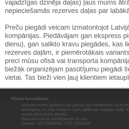
vajadzīgas dzinēja daļas) ļaus mums ātr
nepieciešamās rezerves daļas par labā
Preču piegādi veicam izmatontojot Latvij
kompānijas. Piedāvājam gan ekspress pi
dienu), gan salikto kravu piegādes, kas
rezerves daļām, ir piemērotākais variants
preci mūsu ofisā vai transporta kompānija
biežāk organizējam pasūtījumu piegādi lī
vietai. Tas bieži vien ļauj klientiem ietaup
Klientu konsultācijas
Uzdodiet mums jautājumu par jebkuru sev interesējošu rezerves 
aprīkojumu, un mēs sniegsim Jums atbildi pēc iespējas ātrāk, b
stundu laikā (darba dienās).
Rakstiet e-pastā:
info@specteh-rd.com
Zvaniet: +371 26664689; +371 20201819