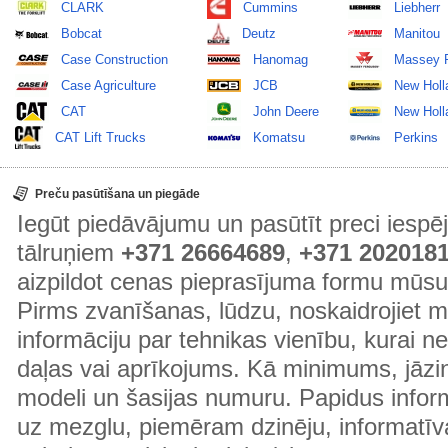
CLARK
Cummins
Liebherr
Bobcat
Deutz
Manitou
Case Construction
Hanomag
Massey 
Case Agriculture
JCB
New Holl
CAT
John Deere
New Holla
CAT Lift Trucks
Komatsu
Perkins
Preču pasūtīšana un piegāde
Iegūt piedāvājumu un pasūtīt preci ies
tālruņiem
+371 26664689
,
+371 202018
aizpildot cenas pieprasījuma formu mūsu
Pirms zvanīšanas, lūdzu, noskaidrojiet 
informāciju par tehnikas vienību, kurai 
daļas vai aprīkojums. Kā minimums, jāzin
modeli un šasijas numuru. Papidus informā
uz mezglu, piemēram dzinēju, informatīv