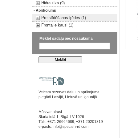
Hidraulika (9)
- Aprīkojums
Pretslīdēšanas ķēdes (1)
Frontālie kausi (1)
Meklēt sadaļu pēc nosaukuma
Veicam rezerves daļu un aprīkojuma
piegādi Latvijā, Lietuvā un Igaunijā.
Mūs var atrast:
Starta ielā 1, Rīgā, LV-1026.
Tālr.: +371 26664689; +371 20201819
e-pasts:
info@specteh-rd.com