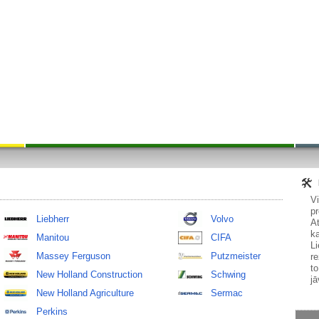
V
pr
Liebherr
Volvo
At
ka
Manitou
CIFA
Li
Massey Ferguson
Putzmeister
re
to
New Holland Construction
Schwing
jā
New Holland Agriculture
Sermac
Perkins