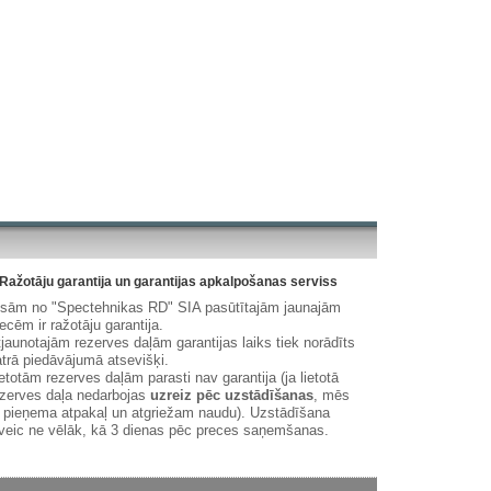
Ražotāju garantija un garantijas apkalpošanas serviss
isām no "Spectehnikas RD" SIA pasūtītajām jaunajām
ecēm ir ražotāju garantija.
jaunotajām rezerves daļām garantijas laiks tiek norādīts
trā piedāvājumā atsevišķi.
etotām rezerves daļām parasti nav garantija (ja lietotā
zerves daļa nedarbojas
uzreiz pēc uzstādīšanas
, mēs
 pieņema atpakaļ un atgriežam naudu). Uzstādīšana
veic ne vēlāk, kā 3 dienas pēc preces saņemšanas.