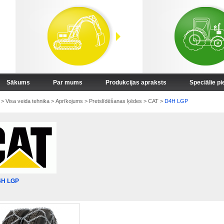
Sākums
Par mums
Produkcijas apraksts
Speciālie p
>
Visa veida tehnika
>
Aprīkojums
>
Pretslīdēšanas ķēdes
>
CAT
>
D4H LGP
4H LGP