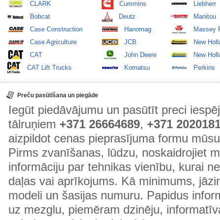
CLARK
Cummins
Liebherr
Bobcat
Deutz
Manitou
Case Construction
Hanomag
Massey 
Case Agriculture
JCB
New Holl
CAT
John Deere
New Holla
CAT Lift Trucks
Komatsu
Perkins
Preču pasūtīšana un piegāde
Iegūt piedāvājumu un pasūtīt preci ies
tālruņiem
+371 26664689
,
+371 202018
aizpildot cenas pieprasījuma formu mūsu
Pirms zvanīšanas, lūdzu, noskaidrojiet 
informāciju par tehnikas vienību, kurai 
daļas vai aprīkojums. Kā minimums, jāzin
modeli un šasijas numuru. Papidus informā
uz mezglu, piemēram dzinēju, informatīv