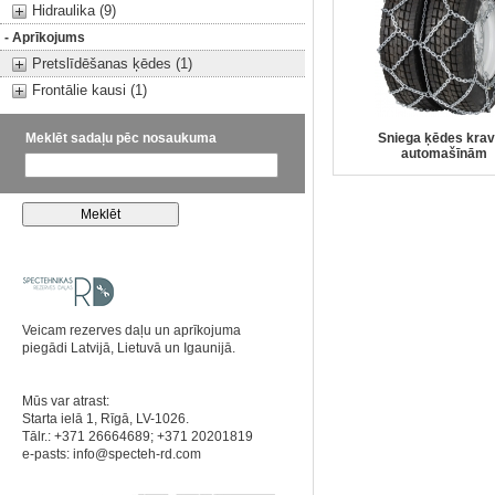
Hidraulika (9)
- Aprīkojums
Pretslīdēšanas ķēdes (1)
Frontālie kausi (1)
Meklēt sadaļu pēc nosaukuma
Sniega ķēdes kra
automašīnām
Veicam rezerves daļu un aprīkojuma
piegādi Latvijā, Lietuvā un Igaunijā.
Mūs var atrast:
Starta ielā 1, Rīgā, LV-1026.
Tālr.: +371 26664689; +371 20201819
e-pasts:
info@specteh-rd.com