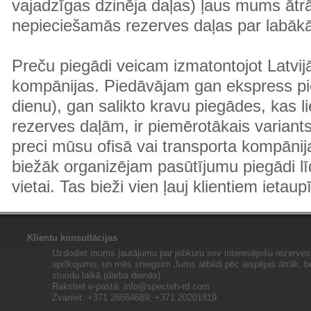
vajadzīgas dzinēja daļas) ļaus mums ātr
nepieciešamās rezerves daļas par labā
Preču piegādi veicam izmatontojot Latvij
kompānijas. Piedāvājam gan ekspress pi
dienu), gan salikto kravu piegādes, kas
rezerves daļām, ir piemērotākais variants
preci mūsu ofisā vai transporta kompānija
biežāk organizējam pasūtījumu piegādi lī
vietai. Tas bieži vien ļauj klientiem ietaup
Klientu konsultācijas
Uzdodiet mums jautājumu par jebkuru sev interesējošu rezerves 
aprīkojumu, un mēs sniegsim Jums atbildi pēc iespējas ātrāk, b
stundu laikā (darba dienās).
Rakstiet e-pastā:
info@specteh-rd.com
Zvaniet: +371 26664689; +371 20201819