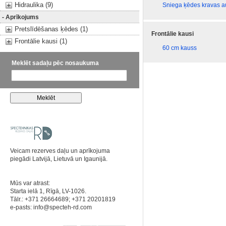
Hidraulika (9)
Sniega ķēdes kravas 
- Aprīkojums
Pretslīdēšanas ķēdes (1)
Frontālie kausi
Frontālie kausi (1)
60 cm kauss
Meklēt sadaļu pēc nosaukuma
Veicam rezerves daļu un aprīkojuma
piegādi Latvijā, Lietuvā un Igaunijā.
Mūs var atrast:
Starta ielā 1, Rīgā, LV-1026.
Tālr.: +371 26664689; +371 20201819
e-pasts:
info@specteh-rd.com