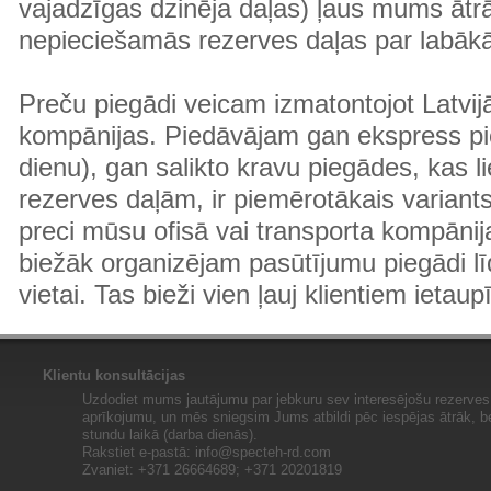
vajadzīgas dzinēja daļas) ļaus mums ātr
nepieciešamās rezerves daļas par labā
Preču piegādi veicam izmatontojot Latvij
kompānijas. Piedāvājam gan ekspress pi
dienu), gan salikto kravu piegādes, kas
rezerves daļām, ir piemērotākais variants
preci mūsu ofisā vai transporta kompānija
biežāk organizējam pasūtījumu piegādi lī
vietai. Tas bieži vien ļauj klientiem ietaup
Klientu konsultācijas
Uzdodiet mums jautājumu par jebkuru sev interesējošu rezerves 
aprīkojumu, un mēs sniegsim Jums atbildi pēc iespējas ātrāk, b
stundu laikā (darba dienās).
Rakstiet e-pastā:
info@specteh-rd.com
Zvaniet: +371 26664689; +371 20201819