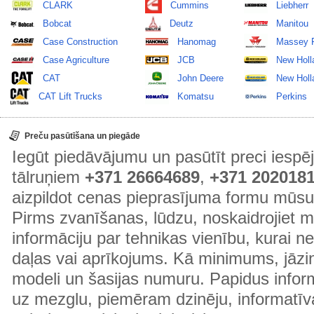
CLARK
Cummins
Liebherr
Bobcat
Deutz
Manitou
Case Construction
Hanomag
Massey 
Case Agriculture
JCB
New Holl
CAT
John Deere
New Holla
CAT Lift Trucks
Komatsu
Perkins
Preču pasūtīšana un piegāde
Iegūt piedāvājumu un pasūtīt preci ies
tālruņiem
+371 26664689
,
+371 202018
aizpildot cenas pieprasījuma formu mūsu
Pirms zvanīšanas, lūdzu, noskaidrojiet 
informāciju par tehnikas vienību, kurai 
daļas vai aprīkojums. Kā minimums, jāzin
modeli un šasijas numuru. Papidus informā
uz mezglu, piemēram dzinēju, informatīv