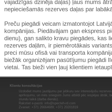
vajadzīgas dzinēja daļas) ļaus mums ātr
nepieciešamās rezerves daļas par labā
Preču piegādi veicam izmatontojot Latvij
kompānijas. Piedāvājam gan ekspress pi
dienu), gan salikto kravu piegādes, kas
rezerves daļām, ir piemērotākais variants
preci mūsu ofisā vai transporta kompānija
biežāk organizējam pasūtījumu piegādi lī
vietai. Tas bieži vien ļauj klientiem ietaup
Klientu konsultācijas
Uzdodiet mums jautājumu par jebkuru sev interesējošu rezerves 
aprīkojumu, un mēs sniegsim Jums atbildi pēc iespējas ātrāk, b
stundu laikā (darba dienās).
Rakstiet e-pastā:
info@specteh-rd.com
Zvaniet: +371 26664689; +371 20201819