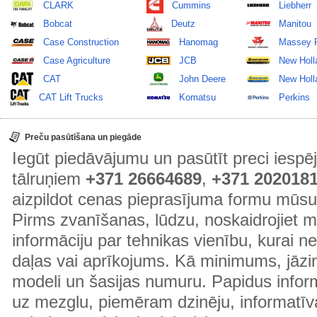
CLARK
Cummins
Liebherr
Bobcat
Deutz
Manitou
Case Construction
Hanomag
Massey 
Case Agriculture
JCB
New Holl
CAT
John Deere
New Holla
CAT Lift Trucks
Komatsu
Perkins
Preču pasūtīšana un piegāde
Iegūt piedāvājumu un pasūtīt preci ies
tālruņiem
+371 26664689
,
+371 202018
aizpildot cenas pieprasījuma formu mūsu
Pirms zvanīšanas, lūdzu, noskaidrojiet 
informāciju par tehnikas vienību, kurai 
daļas vai aprīkojums. Kā minimums, jāzin
modeli un šasijas numuru. Papidus informā
uz mezglu, piemēram dzinēju, informatīv