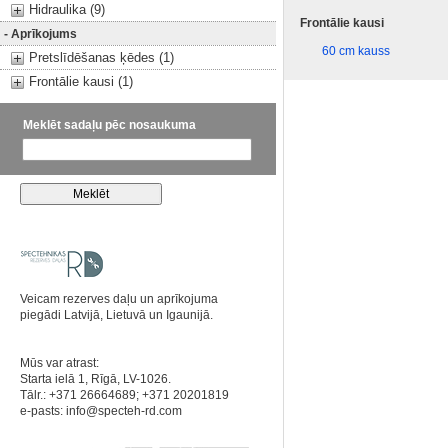
Hidraulika (9)
Frontālie kausi
- Aprīkojums
60 cm kauss
Pretslīdēšanas ķēdes (1)
Frontālie kausi (1)
Meklēt sadaļu pēc nosaukuma
Veicam rezerves daļu un aprīkojuma
piegādi Latvijā, Lietuvā un Igaunijā.
Mūs var atrast:
Starta ielā 1, Rīgā, LV-1026.
Tālr.: +371 26664689; +371 20201819
e-pasts:
info@specteh-rd.com