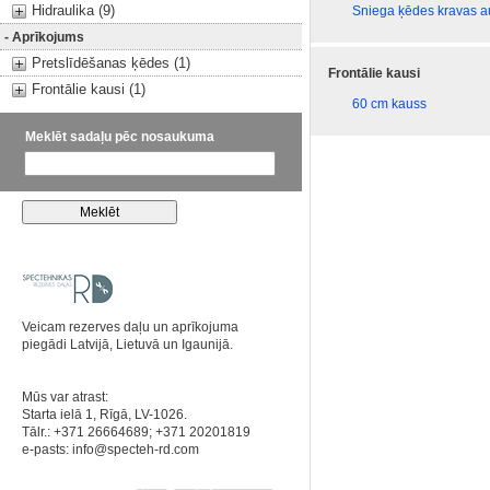
Hidraulika (9)
Sniega ķēdes kravas 
- Aprīkojums
Pretslīdēšanas ķēdes (1)
Frontālie kausi
Frontālie kausi (1)
60 cm kauss
Meklēt sadaļu pēc nosaukuma
Veicam rezerves daļu un aprīkojuma
piegādi Latvijā, Lietuvā un Igaunijā.
Mūs var atrast:
Starta ielā 1, Rīgā, LV-1026.
Tālr.: +371 26664689; +371 20201819
e-pasts:
info@specteh-rd.com