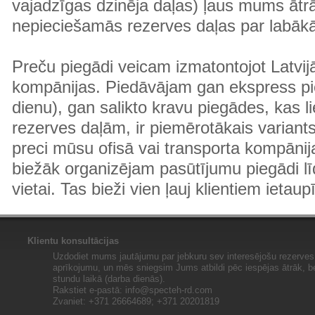
vajadzīgas dzinēja daļas) ļaus mums ātr
nepieciešamās rezerves daļas par labā
Preču piegādi veicam izmatontojot Latvij
kompānijas. Piedāvājam gan ekspress pi
dienu), gan salikto kravu piegādes, kas
rezerves daļām, ir piemērotākais variants
preci mūsu ofisā vai transporta kompānija
biežāk organizējam pasūtījumu piegādi lī
vietai. Tas bieži vien ļauj klientiem ietaup
Klientu konsultācijas
Uzdodiet mums jautājumu par jebkuru sev interesējošu rezerves 
aprīkojumu, un mēs sniegsim Jums atbildi pēc iespējas ātrāk, b
stundu laikā (darba dienās).
Rakstiet e-pastā:
info@specteh-rd.com
Zvaniet: +371 26664689; +371 20201819