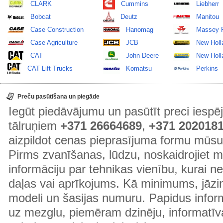
CLARK
Cummins
Liebherr
Bobcat
Deutz
Manitou
Case Construction
Hanomag
Massey 
Case Agriculture
JCB
New Holl
CAT
John Deere
New Holla
CAT Lift Trucks
Komatsu
Perkins
Preču pasūtīšana un piegāde
Iegūt piedāvājumu un pasūtīt preci ies
tālruņiem
+371 26664689
,
+371 202018
aizpildot cenas pieprasījuma formu mūsu
Pirms zvanīšanas, lūdzu, noskaidrojiet 
informāciju par tehnikas vienību, kurai 
daļas vai aprīkojums. Kā minimums, jāzin
modeli un šasijas numuru. Papidus informā
uz mezglu, piemēram dzinēju, informatīv